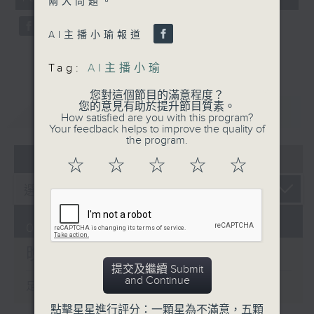
兩大問題。
seconds
AI主播小瑜報道
Tag:
AI主播小瑜
您對這個節目的滿意程度？
您的意見有助於提升節目質素。
重溫
CATCHUP
How satisfied are you with this program?
Your feedback helps to improve the quality of
the program.
07 - 08
2026
☆
☆
☆
☆
☆
07/08/2026
晚間新聞/財經
提交及繼續 Submit
and Continue
足本 Full (HKT 19:30 - 20:00)
點擊星星進行評分：一顆星為不滿意，五顆