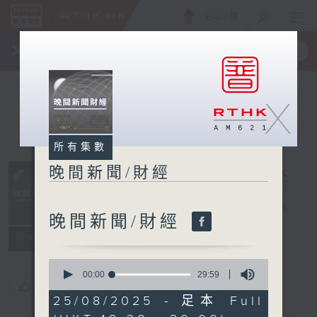
ENG
/
簡
×
全新 RTHK On The Go
取得
一手掌握 RTHK 電台、電視節目
X
所有集數
晚間新聞/財經
晚間新聞/財經
電台直播
晚間新聞/財經
所有集數
0
seconds
00:00
29:59
您喜歡這個節目嗎?
of
29
25/08/2025 - 足本 Full
minutes,