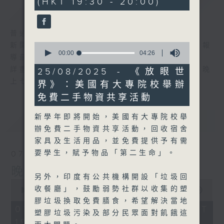
(HKT 19:30 - 20:00)
59
簡介
GIST
seconds
普通話新聞由香港電台普通話台製作。
0
新聞簡報︰每日早上七時至凌晨一時，每小時報
seconds
00:00
04:26
導最新本地及國際新聞。
of
4
詳盡新聞︰星期一至星期五下午一時三十分及晚
25/08/2025 - 《放眼世
minutes,
上七時三十分。
界》：美國有大專院校舉辦
26
seconds
免費二手物資共享活動
新學年即將開始，美國有大專院校舉
最新
LATEST
辦免費二手物資共享活動，回收宿舍
家具及生活用品，並免費提供予有需
要學生，賦予物品「第二生命」。
07/08/2026
晚間新聞/財經
另外，印度有公共機構開設「垃圾回
0
收餐廳」，鼓勵弱勢社群以收集的塑
seconds
00:00
29:59
of
膠垃圾換取免費膳食，希望解決當地
29
07/08/2026 - 足本 Full (HKT
塑膠垃圾污染及部分民眾面對飢餓這
minutes,
19:30 - 20:00)
59