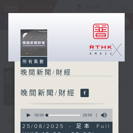
ENG
/
簡
×
全新 RTHK On The Go
取得
一手掌握 RTHK 電台、電視節目
X
所有集數
晚間新聞/財經
晚間新聞/財經
電台直播
晚間新聞/財經
所有集數
0
seconds
00:00
29:59
您喜歡這個節目嗎?
of
29
25/08/2025 - 足本 Full
minutes,