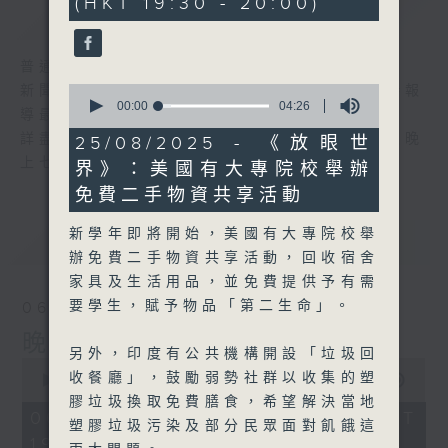
(HKT 19:30 - 20:00)
59
簡介
GIST
seconds
普通話新聞由香港電台普通話台製作。
0
新聞簡報︰每日早上七時至凌晨一時，每小時報
seconds
00:00
04:26
導最新本地及國際新聞。
of
4
詳盡新聞︰星期一至星期五下午一時三十分及晚
25/08/2025 - 《放眼世
minutes,
上七時三十分。
界》：美國有大專院校舉辦
26
seconds
免費二手物資共享活動
新學年即將開始，美國有大專院校舉
最新
LATEST
辦免費二手物資共享活動，回收宿舍
家具及生活用品，並免費提供予有需
要學生，賦予物品「第二生命」。
06/08/2026
晚間新聞/財經
另外，印度有公共機構開設「垃圾回
0
收餐廳」，鼓勵弱勢社群以收集的塑
seconds
00:00
29:59
of
膠垃圾換取免費膳食，希望解決當地
29
06/08/2026 - 足本 Full (HKT
塑膠垃圾污染及部分民眾面對飢餓這
minutes,
19:30 - 20:00)
59