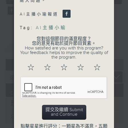
兩大問題。
seconds
AI主播小瑜報道
Tag:
AI主播小瑜
您對這個節目的滿意程度？
您的意見有助於提升節目質素。
重溫
CATCHUP
How satisfied are you with this program?
Your feedback helps to improve the quality of
the program.
07 - 08
2026
☆
☆
☆
☆
☆
06/08/2026
晚間新聞/財經
提交及繼續 Submit
and Continue
足本 Full (HKT 19:30 - 20:00)
點擊星星進行評分：一顆星為不滿意，五顆