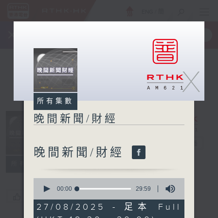
ENG
/
簡
×
全新 RTHK On The Go
取得
一手掌握 RTHK 電台、電視節目
X
所有集數
晚間新聞/財經
晚間新聞/財經
電台直播
晚間新聞/財經
所有集數
0
seconds
00:00
29:59
您喜歡這個節目嗎?
of
29
27/08/2025 - 足本 Full
minutes,