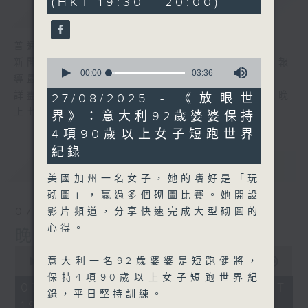
(HKT 19:30 - 20:00)
59
簡介
GIST
seconds
普通話新聞由香港電台普通話台製作。
0
新聞簡報︰每日早上七時至凌晨一時，每小時報
seconds
00:00
03:36
導最新本地及國際新聞。
of
3
詳盡新聞︰星期一至星期五下午一時三十分及晚
27/08/2025 - 《放眼世
minutes,
上七時三十分。
界》：意大利92歲婆婆保持
36
seconds
4項90歲以上女子短跑世界
紀錄
最新
LATEST
美國加州一名女子，她的嗜好是「玩
砌圖」，贏過多個砌圖比賽。她開設
07/08/2026
影片頻道，分享快速完成大型砌圖的
心得。
晚間新聞/財經
0
意大利一名92歲婆婆是短跑健將，
seconds
00:00
29:59
of
保持4項90歲以上女子短跑世界紀
29
07/08/2026 - 足本 Full (HKT
錄，平日堅持訓練。
minutes,
19:30 - 20:00)
59