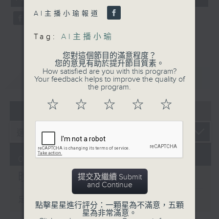
seconds
AI主播小瑜報道
Tag:
AI主播小瑜
您對這個節目的滿意程度？
您的意見有助於提升節目質素。
How satisfied are you with this program?
重溫
CATCHUP
Your feedback helps to improve the quality of
the program.
☆
☆
☆
☆
☆
07 - 08
2026
07/08/2026
晚間新聞/財經
提交及繼續 Submit
and Continue
足本 Full (HKT 19:30 - 20:00)
點擊星星進行評分：一顆星為不滿意，五顆
星為非常滿意。