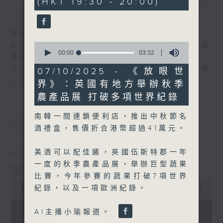
(HKT 19:30 - 20:00)
59
簡介
GIST
seconds
普通話新聞由香港電台普通話台製作。
0
新聞簡報︰每日早上七時至凌晨一時，每小時報
seconds
00:00
03:32
導最新本地及國際新聞。
of
3
詳盡新聞︰星期一至星期五下午一時三十分及晚
07/10/2025 - 《放眼世
minutes,
上七時三十分。
界》：英國有地方舉辦秋季
32
seconds
農產品展 打破多項世界紀錄
南韓一間連鎖便利店，推出中秋節名
最新
LATEST
酒禮盒，售價折合港幣超過41萬元。
美酒可以配佳餚，英國伍斯特郡一年
07/08/2026
一度的秋季農產品展，舉辦巨型蔬果
晚間新聞/財經
比賽，今年參賽的蔬果打破7項世界
0
紀錄，以及一項歐洲紀錄。
seconds
00:00
29:59
of
29
07/08/2026 - 足本 Full (HKT
AI主播小瑜報道。
minutes,
19:30 - 20:00)
59