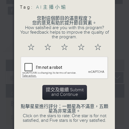
seconds
Tag:
AI主播小瑜
您對這個節目的滿意程度？
您的意見有助於提升節目質素。
How satisfied are you with this program?
Your feedback helps to improve the quality of
the program.
重溫
CATCHUP
☆
☆
☆
☆
☆
07 - 08
2026
提交及繼續 Submit
07/08/2026
and Continue
晚間新聞/財經
點擊星星進行評分：一顆星為不滿意，五顆
星為非常滿意。
Click on the stars to rate: One star is for not
足本 Full (HKT 19:30 - 20:00)
satisfied, and Five stars is for very satisfied.