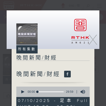
ENG
/
簡
×
全新 RTHK On The Go
取得
一手掌握 RTHK 電台、電視節目
X
所有集數
晚間新聞/財經
晚間新聞/財經
電台直播
晚間新聞/財經
所有集數
0
seconds
00:00
29:59
您喜歡這個節目嗎?
of
29
07/10/2025 - 足本 Full
minutes,