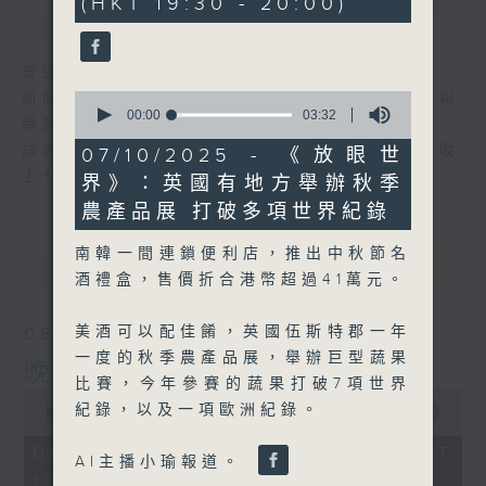
(HKT 19:30 - 20:00)
59
簡介
GIST
seconds
普通話新聞由香港電台普通話台製作。
0
新聞簡報︰每日早上七時至凌晨一時，每小時報
seconds
00:00
03:32
導最新本地及國際新聞。
of
3
詳盡新聞︰星期一至星期五下午一時三十分及晚
07/10/2025 - 《放眼世
minutes,
上七時三十分。
界》：英國有地方舉辦秋季
32
seconds
農產品展 打破多項世界紀錄
南韓一間連鎖便利店，推出中秋節名
最新
LATEST
酒禮盒，售價折合港幣超過41萬元。
美酒可以配佳餚，英國伍斯特郡一年
06/08/2026
一度的秋季農產品展，舉辦巨型蔬果
晚間新聞/財經
比賽，今年參賽的蔬果打破7項世界
0
紀錄，以及一項歐洲紀錄。
seconds
00:00
29:59
of
29
06/08/2026 - 足本 Full (HKT
AI主播小瑜報道。
minutes,
19:30 - 20:00)
59