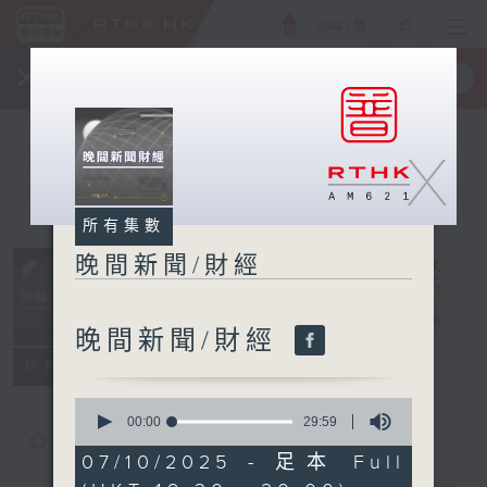
ENG
/
簡
×
全新 RTHK On The Go
取得
一手掌握 RTHK 電台、電視節目
X
所有集數
晚間新聞/財經
晚間新聞/財經
電台直播
晚間新聞/財經
所有集數
0
seconds
00:00
29:59
您喜歡這個節目嗎?
of
29
07/10/2025 - 足本 Full
minutes,