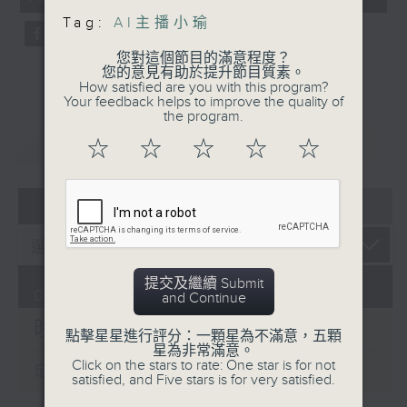
seconds
Tag:
AI主播小瑜
您對這個節目的滿意程度？
您的意見有助於提升節目質素。
How satisfied are you with this program?
Your feedback helps to improve the quality of
the program.
重溫
CATCHUP
☆
☆
☆
☆
☆
07 - 08
2026
提交及繼續 Submit
06/08/2026
and Continue
晚間新聞/財經
點擊星星進行評分：一顆星為不滿意，五顆
星為非常滿意。
Click on the stars to rate: One star is for not
足本 Full (HKT 19:30 - 20:00)
satisfied, and Five stars is for very satisfied.