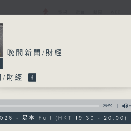
電視
電台
新聞
WEB+
晚間新聞/財經
晚間新聞/財經
聞/財經
所有集數
您喜歡這個節目嗎?
29:59
026 - 足本 Full (HKT 19:30 - 20:00)
普通話新聞由香港電台普通話台製作。
新聞簡報︰每日早上七時至凌晨一時，每小時
Volume