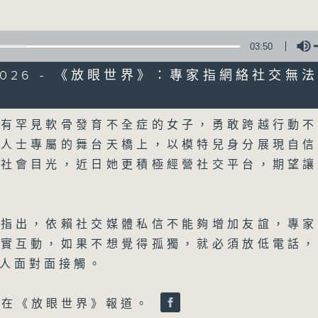
詳盡新聞︰星期一至星期五下午一時三十分及
03:50
5/2026 - 《放眼世界》：專家指網絡社交無
Volume
患有罕見軟骨發育不全症的女子，勇敢跨越行動不
07/08/2026
疾人士專屬的舞台天橋上，以模特兒身分展現自信
晚間新聞/財經
取社會目光，近日她更積極經營社交平台，期望讓
0
seconds
00:00
of
29
07/08/2026 - 足本 Full (HKT 19:30
究指出，依賴社交媒體私信不能夠增加友誼，專家
minutes,
59
現實互動，如果不想覺得孤獨，就必須放低電話，
seconds
Volume
90%
人面對面接觸。
瑜在《放眼世界》報道。