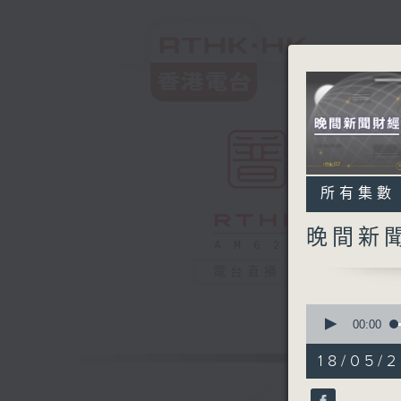
所有集數
晚間新
電台直播
0
seconds
00:00
of
29
18/05/2
minutes,
59
seconds