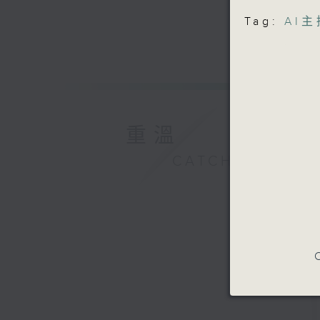
Tag:
AI
重溫
CATCHUP
C