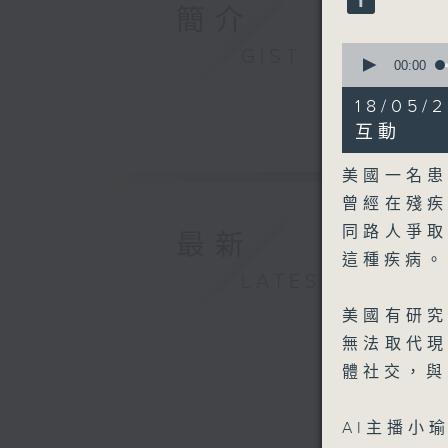
90%
簡介
0
GIST
seconds
00:00
of
3
18/0
minutes,
50
互動
seconds
90%
美國一名
曾經在殘
同路人爭
最新
這種疾病。
LATEST
美國有研
無法取代
體社交，與
AI主播小