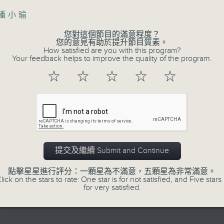
主播小瑜
07 - 08
2026
您對這個節目的滿意程度？
您的意見有助於提升節目質素。
How satisfied are you with this program?
Your feedback helps to improve the quality of the program.
07/08/2026
☆
☆
☆
☆
☆
晚間新聞/財經
足本 Full (HKT 19:30 - 20:00)
06/08/2026
提交及繼續 Submit and Continue
晚間新聞/財經
點擊星星進行評分：一顆星為不滿意，五顆星為非常滿意。
lick on the stars to rate: One star is for not satisfied, and Five stars 
for very satisfied.
足本 Full (HKT 19:30 - 20:00)