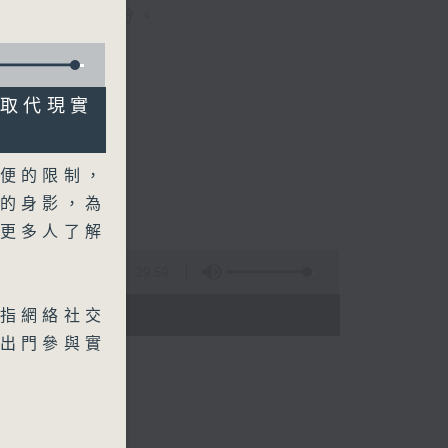
晚上七時三十分。
法取代現實
便的限制，
的身影，為
更多人了解
29:59
 - 20:00)
指網絡社交
出門參與實