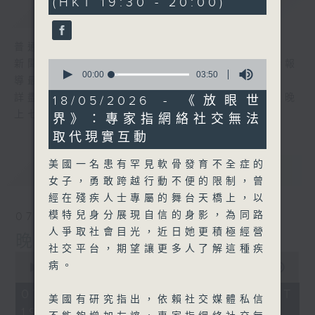
(HKT 19:30 - 20:00)
59
簡介
GIST
seconds
普通話新聞由香港電台普通話台製作。
0
新聞簡報︰每日早上七時至凌晨一時，每小時報
seconds
00:00
03:50
導最新本地及國際新聞。
of
3
詳盡新聞︰星期一至星期五下午一時三十分及晚
18/05/2026 - 《放眼世
minutes,
上七時三十分。
界》：專家指網絡社交無法
50
seconds
取代現實互動
美國一名患有罕見軟骨發育不全症的
最新
LATEST
女子，勇敢跨越行動不便的限制，曾
經在殘疾人士專屬的舞台天橋上，以
模特兒身分展現自信的身影，為同路
07/08/2026
人爭取社會目光，近日她更積極經營
晚間新聞/財經
社交平台，期望讓更多人了解這種疾
0
病。
seconds
00:00
29:59
of
29
07/08/2026 - 足本 Full (HKT
美國有研究指出，依賴社交媒體私信
minutes,
19:30 - 20:00)
59