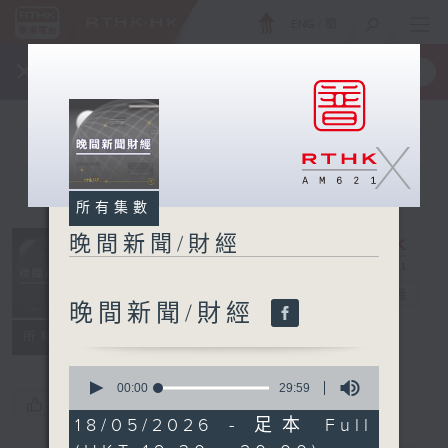
ENG
/
簡
×
全新 RTHK On The Go
取得
一手掌握 RTHK 電台、電視節目
X
所有集數
晚間新聞/財經
晚間新聞/財經
電台直播
晚間新聞/財經
所有集數
0
seconds
00:00
29:59
您喜歡這個節目嗎?
of
29
18/05/2026 - 足本 Full
minutes,