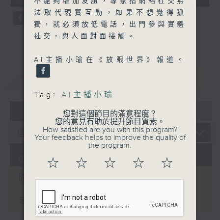
不能夠增加友誼，專家指網絡社交無
seconds
法取代現實互動，如果不想覺得孤
獨，就必須放低電話，出門參與實體
社交，與人面對面接觸。
AI主播小瑜在《放眼世界》報道。
重溫
CATCHUP
Tag:
AI主播小瑜
07 - 08
2026
您對這個節目的滿意程度？
您的意見有助於提升節目質素。
How satisfied are you with this program?
Your feedback helps to improve the quality of
the program.
07/08/2026
☆
☆
☆
☆
☆
晚間新聞/財經
足本 Full (HKT 19:30 - 20:00)