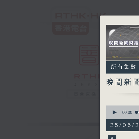
所有集數
晚間新
電台直播
0
seconds
00:00
of
29
25/05/
minutes,
59
seconds