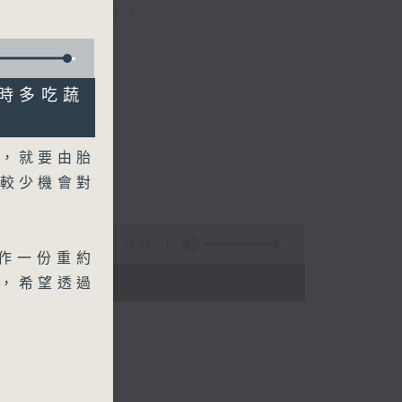
晚上七時三十分。
孕時多吃蔬
，就要由胎
較少機會對
29:59
作一份重約
 - 20:00)
示，希望透過