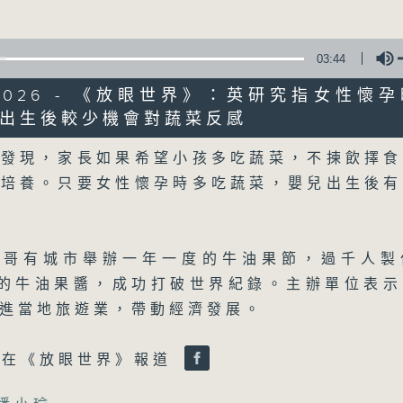
詳盡新聞︰星期一至星期五下午一時三十分及
03:44
5/2026 - 《放眼世界》：英研究指女性懷
出生後較少機會對蔬菜反感
Volume
究發現，家長如果希望小孩多吃蔬菜，不揀飲擇食
06/08/2026
始培養。只要女性懷孕時多吃蔬菜，嬰兒出生後有
晚間新聞/財經
0
seconds
00:00
西哥有城市舉辦一年一度的牛油果節，過千人製
of
29
06/08/2026 - 足本 Full (HKT 19:30
斤的牛油果醬，成功打破世界紀錄。主辦單位表
minutes,
59
進當地旅遊業，帶動經濟發展。
seconds
Volume
90%
瑜在《放眼世界》報道