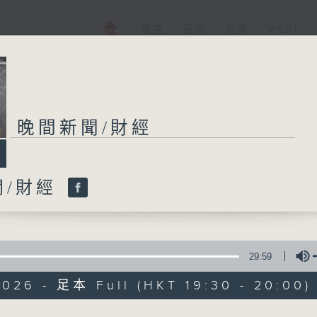
電視
電台
新聞
WEB+
晚間新聞/財經
晚間新聞/財經
聞/財經
所有集數
您喜歡這個節目嗎?
29:59
2026 - 足本 Full (HKT 19:30 - 20:00)
普通話新聞由香港電台普通話台製作。
新聞簡報︰每日早上七時至凌晨一時，每小時
Volume