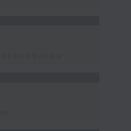
免進食有助減慢認知衰退
情緒