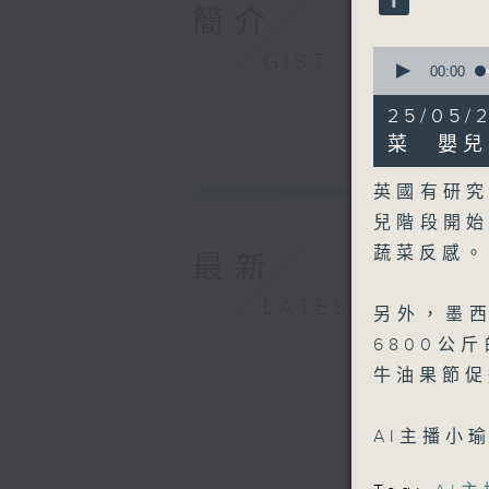
90%
簡介
0
GIST
seconds
00:00
of
3
25/0
minutes,
44
菜 嬰兒
seconds
90%
英國有研
兒階段開
蔬菜反感。
最新
LATEST
另外，墨
6800公
牛油果節促
AI主播小