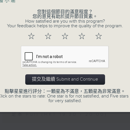
主播小瑜
您對這個節目的滿意程度？
07 - 08
2026
您的意見有助於提升節目質素。
How satisfied are you with this program?
Your feedback helps to improve the quality of the program.
☆
☆
☆
☆
☆
06/08/2026
晚間新聞/財經
足本 Full (HKT 19:30 - 20:00)
提交及繼續 Submit and Continue
05/08/2026
點擊星星進行評分：一顆星為不滿意，五顆星為非常滿意。
lick on the stars to rate: One star is for not satisfied, and Five stars 
晚間新聞/財經
for very satisfied.
足本 Full (HKT 19:30 - 20:00)