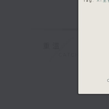
Tag:
AI
重溫
CATCHUP
C