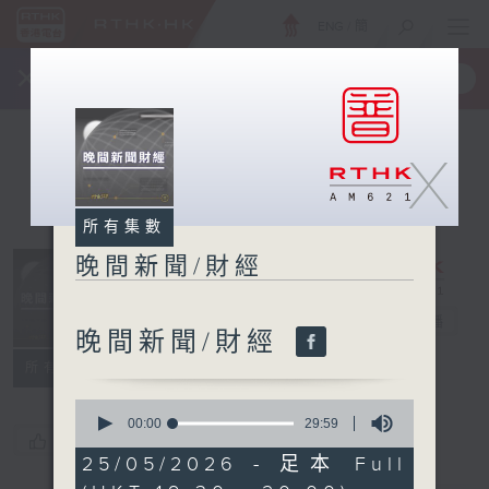
ENG
/
簡
×
全新 RTHK On The Go
取得
一手掌握 RTHK 電台、電視節目
X
所有集數
晚間新聞/財經
晚間新聞/財經
電台直播
晚間新聞/財經
所有集數
0
seconds
00:00
29:59
您喜歡這個節目嗎?
of
29
25/05/2026 - 足本 Full
minutes,