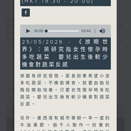
(HKT 19:30 - 20:00)
59
簡介
GIST
seconds
普通話新聞由香港電台普通話台製作。
0
新聞簡報︰每日早上七時至凌晨一時，每小時報
seconds
00:00
03:44
導最新本地及國際新聞。
of
3
詳盡新聞︰星期一至星期五下午一時三十分及晚
25/05/2026 - 《放眼世
minutes,
上七時三十分。
界》：英研究指女性懷孕時
44
seconds
多吃蔬菜 嬰兒出生後較少
機會對蔬菜反感
最新
LATEST
英國有研究發現，家長如果希望小孩
多吃蔬菜，不揀飲擇食，就要由胎兒
05/08/2026
階段開始培養。只要女性懷孕時多吃
蔬菜，嬰兒出生後有較少機會對蔬菜
晚間新聞/財經
反感。
0
seconds
00:00
29:59
of
另外，墨西哥有城市舉辦一年一度的
29
05/08/2026 - 足本 Full (HKT
牛油果節，過千人製作一份重約
minutes,
19:30 - 20:00)
59