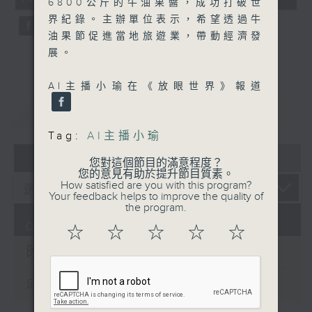
6800公斤的牛油果醬，成功打破世
seconds
界紀錄。主辦單位表示，希望透過牛
油果節促進當地旅遊業，帶動經濟發
展。
AI主播小瑜在《放眼世界》報道
重溫
CATCHUP
Tag:
AI主播小瑜
07 - 08
2026
您對這個節目的滿意程度？
您的意見有助於提升節目質素。
How satisfied are you with this program?
Your feedback helps to improve the quality of
the program.
05/08/2026
☆
☆
☆
☆
☆
晚間新聞/財經
足本 Full (HKT 19:30 - 20:00)