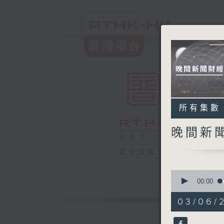
所有集數
晚間新
電台直播
0
seconds
00:00
of
29
03/06/
minutes,
59
seconds