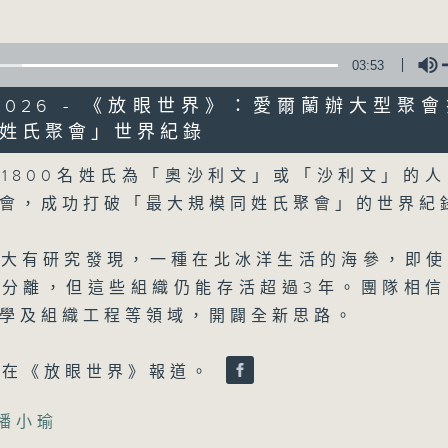
詳盡新聞︰星期一至星期五下午一時三十分及
03:53
6/2026 - 《放眼世界》：愛爾蘭辦大型聚
姓氏聚會」世界紀錄
Volume
1800名姓氏為「奧沙利文」或「沙利文」的
07/08/2026
會，成功打破「最大規模同姓氏聚會」的世界紀
晚間新聞/財經
0
拿大有研究發現，一種在北冰洋生活的海參，即使
seconds
00:00
體分離，但這些組織仍能存活超過3年。團隊相信
of
29
07/08/2026 - 足本 Full (HKT 19:30
學及組織工程等領域，開闢全新思路。
minutes,
59
seconds
Volume
90%
瑜在《放眼世界》報道。
主播小瑜