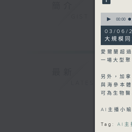
90%
簡介
0
GIST
seconds
00:00
of
3
03/0
minutes,
53
大規模同
seconds
90%
愛爾蘭超過
一場大型聚
最新
另外，加
LATEST
與海參本
可為生物醫
AI主播小
Tag:
AI