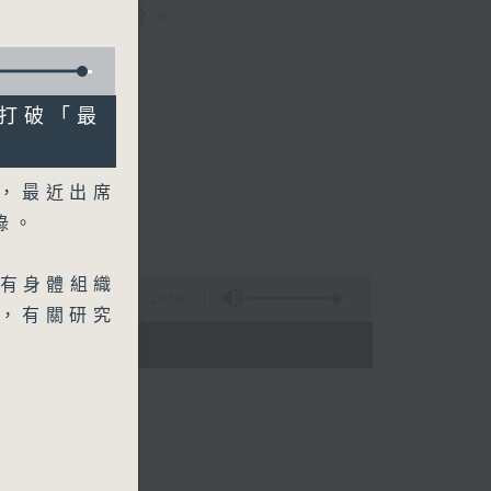
晚上七時三十分。
會打破「最
人，最近出席
錄。
有身體組織
29:59
，有關研究
 - 20:00)