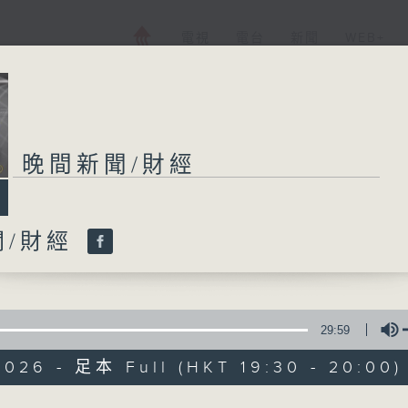
電視
電台
新聞
WEB+
晚間新聞/財經
晚間新聞/財經
聞/財經
所有集數
您喜歡這個節目嗎?
29:59
2026 - 足本 Full (HKT 19:30 - 20:00)
普通話新聞由香港電台普通話台製作。
新聞簡報︰每日早上七時至凌晨一時，每小時
Volume