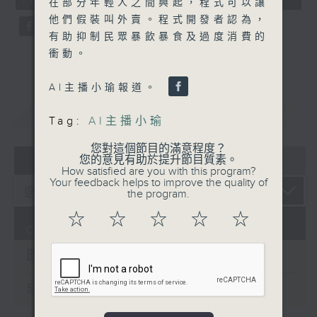
在部分年輕人之間興起，程式可以讓
seconds
他們假裝叫外賣。程式開發者認為，
有助抑制民眾暴飲暴食及過度消費的
衝動。
AI主播小瑜報道。
重溫
CATCHUP
Tag:
AI主播小瑜
您對這個節目的滿意程度？
07 - 08
2026
您的意見有助於提升節目質素。
How satisfied are you with this program?
Your feedback helps to improve the quality of
the program.
☆
☆
☆
☆
☆
07/08/2026
晚間新聞/財經
足本 Full (HKT 19:30 - 20:00)