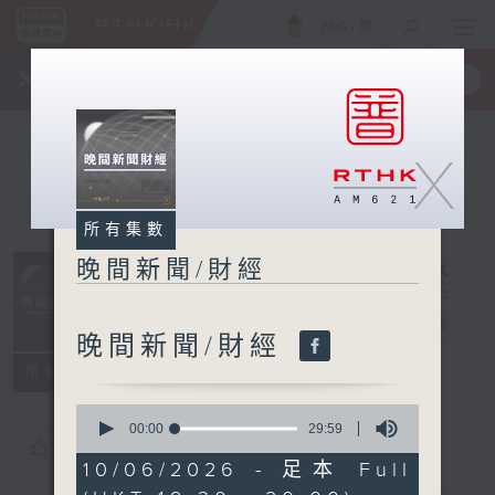
ENG
/
簡
×
全新 RTHK On The Go
取得
一手掌握 RTHK 電台、電視節目
X
所有集數
晚間新聞/財經
晚間新聞/財經
電台直播
晚間新聞/財經
所有集數
0
seconds
00:00
29:59
您喜歡這個節目嗎?
of
29
10/06/2026 - 足本 Full
minutes,