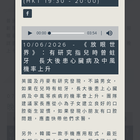
(HKT 19:30 - 20:00)
59
簡介
GIST
seconds
普通話新聞由香港電台普通話台製作。
0
新聞簡報︰每日早上七時至凌晨一時，每小時報
seconds
00:00
03:54
導最新本地及國際新聞。
of
3
詳盡新聞︰星期一至星期五下午一時三十分及晚
10/06/2026 - 《放眼世
minutes,
上七時三十分。
界》：有研究指兒時曾蛀
54
seconds
牙 長大後患心臟病及中風
機率上升
最新
LATEST
英國及丹麥有研究發現，不論男女，
如果在兒時有蛀牙，長大後患上心臟
07/08/2026
病及中風等疾病的機率會上升。團隊
建議家長應從小為子女建立良好的口
晚間新聞/財經
腔衛生習慣，如果發現小朋友有口腔
0
問題，應盡快帶他們求醫。
seconds
00:00
29:59
of
29
07/08/2026 - 足本 Full (HKT
另外，韓國一款手機應用程式，最近
minutes,
19:30 - 20:00)
59