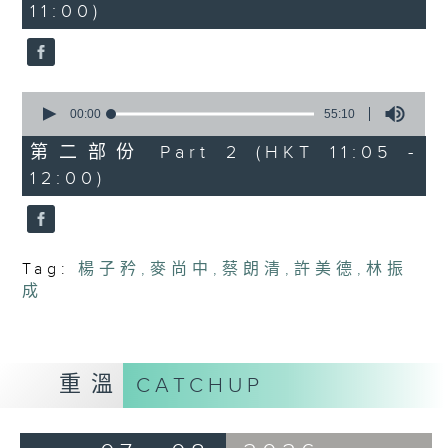
11:00)
10
seconds
0
seconds
00:00
55:10
of
55
第二部份 Part 2 (HKT 11:05 -
minutes,
12:00)
10
seconds
Tag:
楊子矜
,
麥尚中
,
蔡朗清
,
許美德
,
林振
成
重溫
CATCHUP