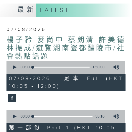
最新
LATEST
07/08/2026
楊子矜 麥尚中 蔡朗清 許美德
林振成/遊覽湖南瓷都醴陵市/社
會熱點話題
0
seconds
00:00
1:50:00
of
1
07/08/2026 - 足本 Full (HKT
hour,
10:05 - 12:00)
50
minutes,
0
seconds
0
seconds
00:00
55:10
of
55
第一部份 Part 1 (HKT 10:05 -
minutes,