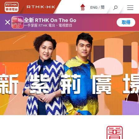
ENG
/
簡
×
全新 RTHK On The Go
取得
一手掌握 RTHK 電台、電視節目