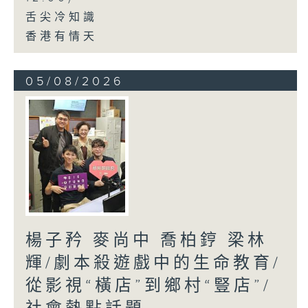
舌尖冷知識
香港有情天
05/08/2026
楊子矜 麥尚中 喬柏𨧤 梁林
輝/劇本殺遊戲中的生命教育/
從影視“橫店”到鄉村“豎店”/