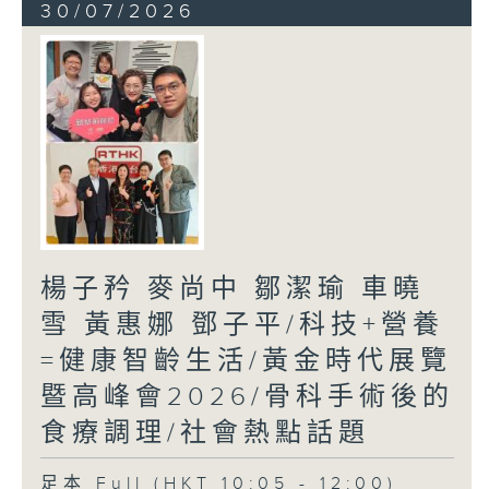
30/07/2026
楊子矜 麥尚中 鄒潔瑜 車曉
雪 黃惠娜 鄧子平/科技+營養
=健康智齡生活/黃金時代展覽
暨高峰會2026/骨科手術後的
食療調理/社會熱點話題
足本 Full (HKT 10:05 - 12:00)