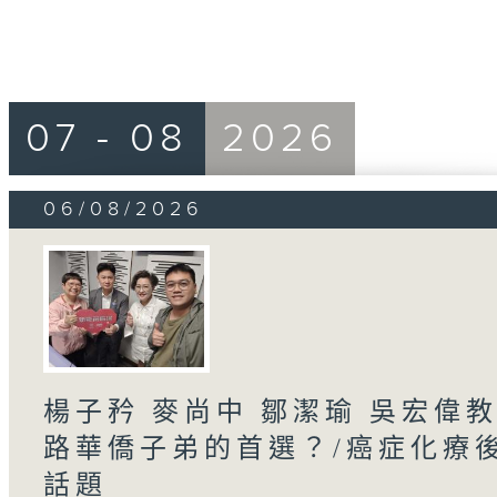
07 - 08
2026
06/08/2026
楊子矜 麥尚中 鄒潔瑜 吳宏偉
路華僑子弟的首選？/癌症化療
話題