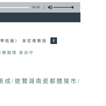
54:46
？
學拓展） 吳宏偉教授
食療調理
,
麥尚中
林振成/遊覽湖南瓷都醴陵市/