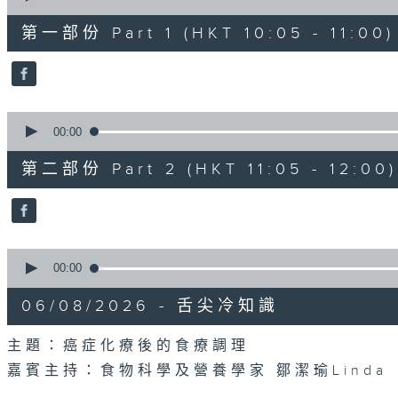
of
55
第一部份 Part 1 (HKT 10:05 - 11:00)
minutes,
0
seconds
Volume
90%
0
seconds
00:00
of
55
第二部份 Part 2 (HKT 11:05 - 12:00)
minutes,
9
seconds
Volume
90%
0
seconds
00:00
of
14
06/08/2026 - 舌尖冷知識
minutes,
29
seconds
Volume
主題：癌症化療後的食療調理
90%
嘉賓主持：食物科學及營養學家 鄒潔瑜Linda