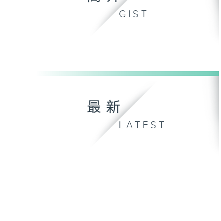
GIST
最新
LATEST