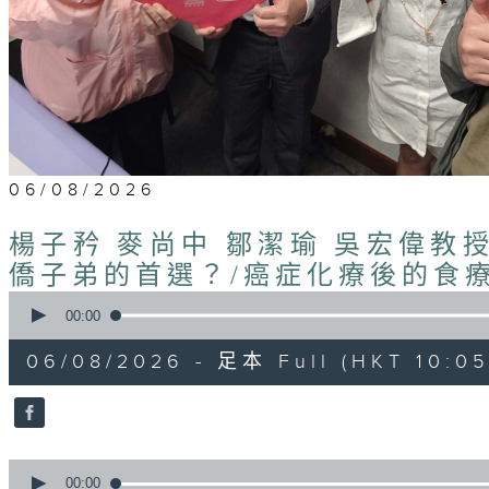
06/08/2026
楊子矜 麥尚中 鄒潔瑜 吳宏偉教
僑子弟的首選？/癌症化療後的食
0
seconds
00:00
of
1
06/08/2026 - 足本 Full (HKT 10:05 
hour,
50
minutes,
0
seconds
Volume
90%
0
seconds
00:00