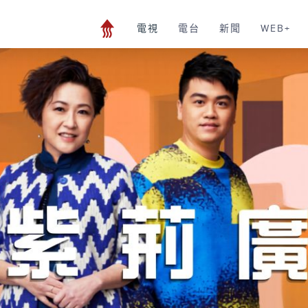
電視
電台
新聞
WEB+