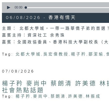
0
seconds
00:00
of
54
06/08/2026 - 香港有情天
minutes,
46
seconds
Volume
主題： 北都大學城，一帶一路華僑子弟的首選
90%
嘉賓主持：資深社工 余秀珠
嘉賓：全國政協委員、香港科技大學副校長（大
Tag:
北都大學城
,
吳宏偉教授
,
楊子矜
,
鄒潔瑜
,
07/08/2026
楊子矜 麥尚中 蔡朗清 許美德 
社會熱點話題
Tag:
楊子矜
,
麥尚中
,
蔡朗清
,
許美德
,
林振成