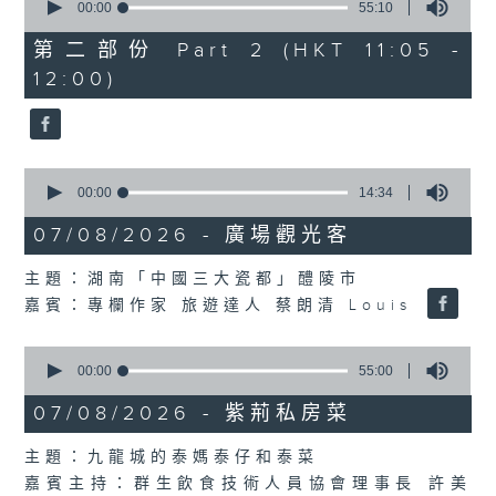
seconds
00:00
55:10
of
55
第二部份 Part 2 (HKT 11:05 -
minutes,
12:00)
10
seconds
0
seconds
00:00
14:34
of
14
07/08/2026 - 廣場觀光客
minutes,
34
主題：湖南「中國三大瓷都」醴陵市
seconds
嘉賓：專欄作家 旅遊達人 蔡朗清 Louis
0
seconds
00:00
55:00
of
55
07/08/2026 - 紫荊私房菜
minutes,
0
主題：九龍城的泰媽泰仔和泰菜
seconds
嘉賓主持：群生飲食技術人員協會理事長 許美