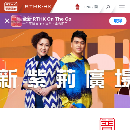
ENG
/
簡
×
全新 RTHK On The Go
取得
一手掌握 RTHK 電台、電視節目