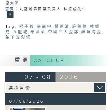
德大師
嘉賓：九龍城泰國菜負責人 林振成先生
Tag:
楊子矜
,
麥尚中
,
蔡朗清
,
許美德
,
林振
成
,
九龍城
,
泰國菜
,
中國三大瓷都
,
醴陵陶瓷
,
釉下五彩瓷
重溫
CATCHUP
07 - 08
2026
07/08/2026