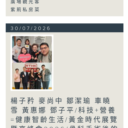
廣場觀光客
紫荊私房菜
30/07/2026
楊子矜 麥尚中 鄒潔瑜 車曉
雪 黃惠娜 鄧子平/科技+營養
=健康智齡生活/黃金時代展覽