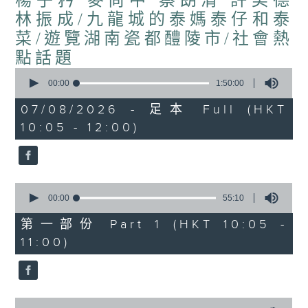
楊子矜 麥尚中 蔡朗清 許美德
林振成/九龍城的泰媽泰仔和泰
菜/遊覽湖南瓷都醴陵市/社會熱
點話題
0
seconds
00:00
1:50:00
of
1
07/08/2026 - 足本 Full (HKT
hour,
10:05 - 12:00)
50
minutes,
0
seconds
0
seconds
00:00
55:10
of
55
第一部份 Part 1 (HKT 10:05 -
minutes,
11:00)
10
seconds
0