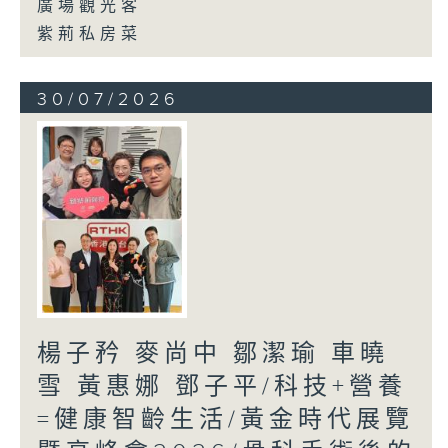
廣場觀光客
紫荊私房菜
30/07/2026
楊子矜 麥尚中 鄒潔瑜 車曉
雪 黃惠娜 鄧子平/科技+營養
=健康智齡生活/黃金時代展覽