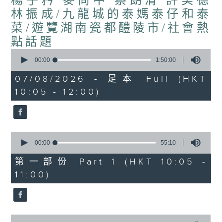
楊子矜 麥尚中 蔡朗清 許美德
林振成/九龍城的泰媽泰仔和泰
菜/遊覽湖南瓷都醴陵市/社會熱
點話題
0
seconds
00:00
1:50:00
of
1
07/08/2026 - 足本 Full (HKT
hour,
10:05 - 12:00)
50
minutes,
0
seconds
0
seconds
00:00
55:10
of
55
第一部份 Part 1 (HKT 10:05 -
minutes,
11:00)
10
seconds
0