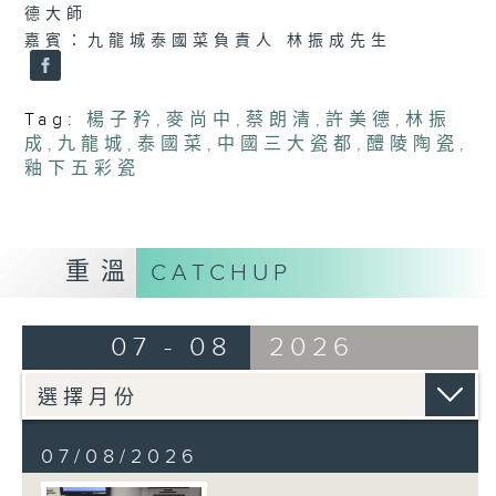
德大師
嘉賓：九龍城泰國菜負責人 林振成先生
Tag:
楊子矜
,
麥尚中
,
蔡朗清
,
許美德
,
林振
成
,
九龍城
,
泰國菜
,
中國三大瓷都
,
醴陵陶瓷
,
釉下五彩瓷
重溫
CATCHUP
07 - 08
2026
07/08/2026