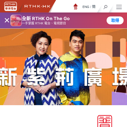
ENG
/
簡
×
全新 RTHK On The Go
取得
一手掌握 RTHK 電台、電視節目