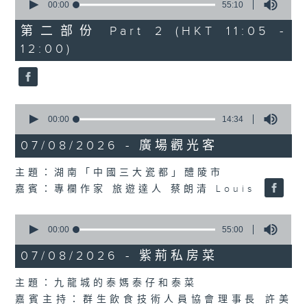
seconds
00:00
55:10
of
55
第二部份 Part 2 (HKT 11:05 -
minutes,
12:00)
10
seconds
0
seconds
00:00
14:34
of
14
07/08/2026 - 廣場觀光客
minutes,
34
主題：湖南「中國三大瓷都」醴陵市
seconds
嘉賓：專欄作家 旅遊達人 蔡朗清 Louis
0
seconds
00:00
55:00
of
55
07/08/2026 - 紫荊私房菜
minutes,
0
主題：九龍城的泰媽泰仔和泰菜
seconds
嘉賓主持：群生飲食技術人員協會理事長 許美