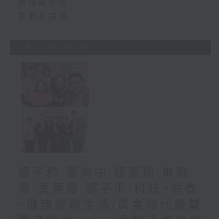
廣場觀光客
紫荊私房菜
30/07/2026
楊子矜 麥尚中 鄒潔瑜 車曉
雪 黃惠娜 鄧子平/科技+營養
=健康智齡生活/黃金時代展覽