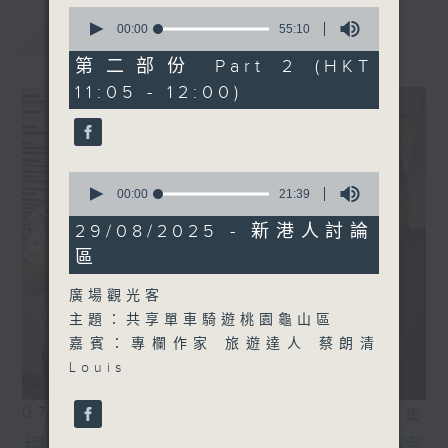
0
seconds
最新
00:00
55:10
LATEST
of
55
第二部份 Part 2 (HKT
minutes,
11:05 - 12:00)
10
seconds
0
seconds
00:00
21:39
of
21
29/08/2025 - 新港人討論
minutes,
區
39
seconds
廣場觀光客
主題：共享單車騎遊桃園龜山區
嘉賓：專欄作家 旅遊達人 蔡朗清
Louis
07/08/2026
相片集