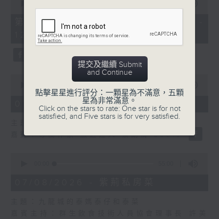
seconds
00:00
55:10
of
55
第二部份 Part 2 (HKT 11:05 -
minutes,
12:00)
10
seconds
提交及繼續 Submit
and Continue
0
seconds
00:00
14:34
點擊星星進行評分：一顆星為不滿意，五顆
of
星為非常滿意。
14
07/08/2026 - 廣場觀光客
Click on the stars to rate: One star is for not
minutes,
satisfied, and Five stars is for very satisfied.
34
主題：湖南「中國三大瓷都」醴陵市
seconds
嘉賓：專欄作家 旅遊達人 蔡朗清 Louis
0
seconds
00:00
55:00
of
55
07/08/2026 - 紫荊私房菜
minutes,
0
主題：九龍城的泰媽泰仔和泰菜
seconds
嘉賓主持：群生飲食技術人員協會理事長 許美