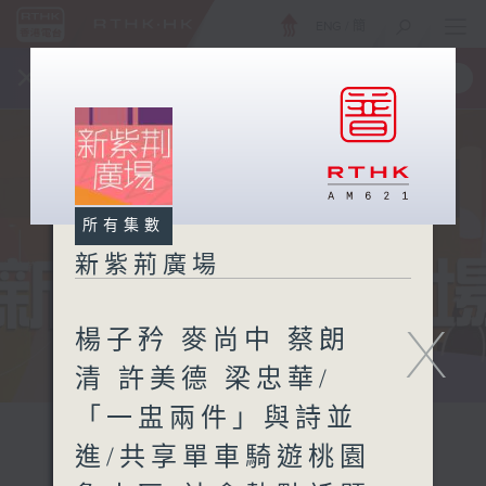
ENG
/
簡
×
全新 RTHK On The Go
取得
一手掌握 RTHK 電台、電視節目
所有集數
新紫荊廣場
X
楊子矜 麥尚中 蔡朗
清 許美德 梁忠華/
「一盅兩件」與詩並
進/共享單車騎遊桃園