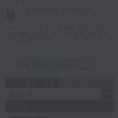
德大師
嘉賓：九龍城泰國菜負責人 林振成先生
Tag:
楊子矜
,
麥尚中
,
蔡朗清
,
許美德
,
林振
成
,
九龍城
,
泰國菜
,
中國三大瓷都
,
醴陵陶瓷
,
釉下五彩瓷
重溫
CATCHUP
07 - 08
2026
07/08/2026