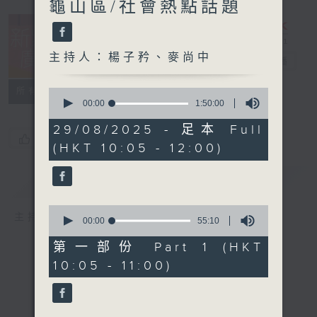
龜山區/社會熱點話題
主持人：楊子矜、麥尚中
新紫荊廣場
電台直播
所有集數
0
seconds
00:00
1:50:00
of
1
29/08/2025 - 足本 Full
hour,
您喜歡這個節目嗎?
(HKT 10:05 - 12:00)
50
minutes,
0
簡介
GIST
seconds
0
主持人：楊子矜、麥尚中
seconds
00:00
55:10
of
55
第一部份 Part 1 (HKT
minutes,
10:05 - 11:00)
10
seconds