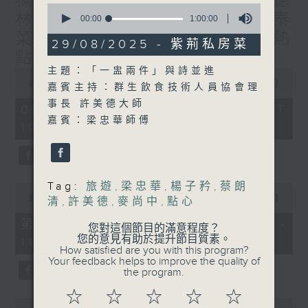
楊子矜 麥尚中 蔡朗清 許美德
0
林振成/九龍城的泰媽泰仔和泰
seconds
00:00
1:00:00
of
菜/遊覽湖南瓷都醴陵市/社會熱
1
29/08/2025 - 紫荊私房菜
hour,
點話題
0
主題：「一盅兩件」與詩並進
0
seconds
seconds
00:00
1:50:00
嘉賓主持：群生飲食技術人員協會理
of
事長 許美德大師
1
07/08/2026 - 足本 Full (HKT
hour,
嘉賓：梁忠華師傅
10:05 - 12:00)
50
minutes,
0
seconds
Tag:
旅遊
,
梁忠華
,
楊子矜
,
蔡朗
0
seconds
00:00
55:10
清
,
許美德
,
麥尚中
,
點心
of
55
第一部份 Part 1 (HKT 10:05 -
您對這個節目的滿意程度？
minutes,
您的意見有助於提升節目質素。
11:00)
10
How satisfied are you with this program?
seconds
Your feedback helps to improve the quality of
the program.
☆
☆
☆
☆
☆
0