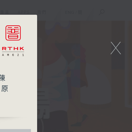
重溫
APPS
我們
ENG
/
簡
X
陳
/原