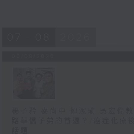
07 - 08
2026
06/08/2026
楊子矜 麥尚中 鄒潔瑜 吳宏偉
路華僑子弟的首選？/癌症化療
話題