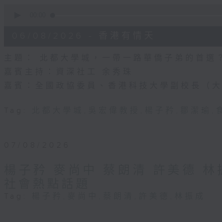
0
seconds
00:00
of
54
06/08/2026 - 香港有情天
minutes,
46
seconds
Volume
主題： 北都大學城，一帶一路華僑子弟的首選
90%
嘉賓主持：資深社工 余秀珠
嘉賓：全國政協委員、香港科技大學副校長（大
Tag:
北都大學城
,
吳宏偉教授
,
楊子矜
,
鄒潔瑜
,
07/08/2026
楊子矜 麥尚中 蔡朗清 許美德 
社會熱點話題
Tag:
楊子矜
,
麥尚中
,
蔡朗清
,
許美德
,
林振成