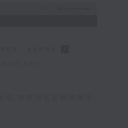
54:46
？
學拓展） 吳宏偉教授
食療調理
,
麥尚中
林振成/遊覽湖南瓷都醴陵市/