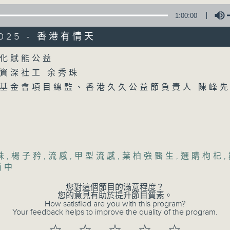
1:00:00
/2025 - 香港有情天
Volume
化賦能公益
資深社工 余秀珠
基金會項目總監、香港久久公益節負責人 陳峰
06/08/2026
楊子矜 麥尚中 鄒潔瑜 吳宏偉教
僑子弟的首選？/癌症化療後的食
0
seconds
00:00
珠
,
楊子矜
,
流感
,
甲型流感
,
葉柏強醫生
,
選購枸杞
,
of
1
尚中
06/08/2026 - 足本 Full (HKT 10:05 
hour,
50
您對這個節目的滿意程度？
minutes,
您的意見有助於提升節目質素。
0
How satisfied are you with this program?
seconds
Volume
Your feedback helps to improve the quality of the program.
90%
0
seconds
00:00