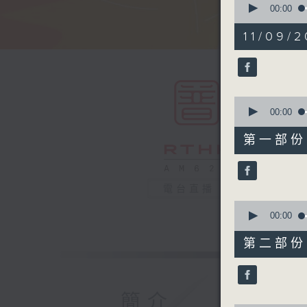
seconds
00:00
of
1
11/09/2
hour,
50
minutes,
0
seconds
90%
0
seconds
00:00
of
55
第一部份 P
minutes,
10
seconds
90%
電台直播
0
seconds
00:00
of
55
第二部份 P
minutes,
10
seconds
90%
簡介