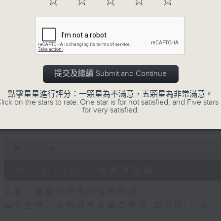
☆
☆
☆
☆
☆
of
55
第一部份 Part 1 (HKT 10:05 - 11:00)
minutes,
0
seconds
Volume
90%
0
提交及繼續 Submit and Continue
seconds
00:00
of
55
第二部份 Part 2 (HKT 11:05 - 12:00)
點擊星星進行評分：一顆星為不滿意，五顆星為非常滿意。
minutes,
lick on the stars to rate: One star is for not satisfied, and Five stars 
9
for very satisfied.
seconds
Volume
90%
0
seconds
00:00
of
14
06/08/2026 - 舌尖冷知識
minutes,
29
seconds
Volume
主題：癌症化療後的食療調理
90%
嘉賓主持：食物科學及營養學家 鄒潔瑜Linda