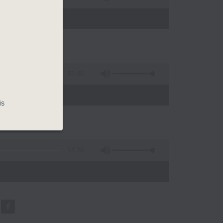
55:09
is
14:29