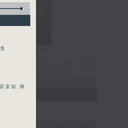
先生
相片集
授/北都大學城，一帶一路華
療調理/社會熱點話題
1:50:00
鄒潔瑜
,
陳
- 12:00)
55:00