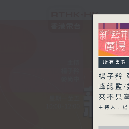
所有集數
楊子矜 
峰總監
來不只
主持人：楊
0