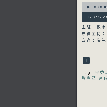
0
seconds
00:00
of
1
11/09
hour,
0
seconds
主題：數字
90%
嘉賓主持：
嘉賓：騰訊
Tag:
余秀
峰總監
,
麥