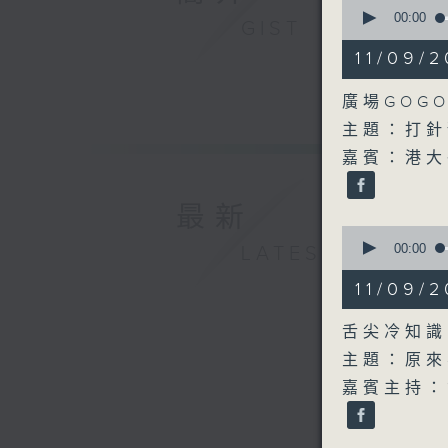
0
seconds
00:00
GIST
of
10
11/09
minutes,
22
seconds
廣場GOGO
90%
主題：打針
嘉賓：港大
最新
0
seconds
00:00
LATEST
of
12
11/09
minutes,
4
seconds
舌尖冷知識
90%
主題：原來
嘉賓主持：