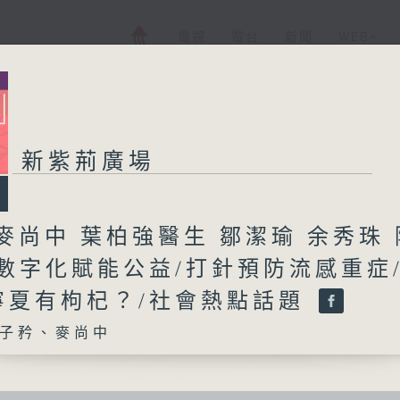
電視
電台
新聞
WEB+
新紫荊廣場
麥尚中 葉柏強醫生 鄒潔瑜 余秀珠 
/數字化賦能公益/打針預防流感重症
寧夏有枸杞？/社會熱點話題
子矜、麥尚中