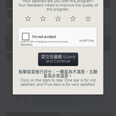
How satisfied are you with this program?
11:00)
10
Your feedback helps to improve the quality of
seconds
the program.
☆
☆
☆
☆
☆
0
seconds
00:00
55:10
of
55
第二部份 Part 2 (HKT 11:05 -
minutes,
12:00)
10
seconds
提交及繼續 Submit
and Continue
Tag:
楊子矜
,
麥尚中
,
蔡朗清
,
許美德
,
林振
點擊星星進行評分：一顆星為不滿意，五顆
成
星為非常滿意。
Click on the stars to rate: One star is for not
satisfied, and Five stars is for very satisfied.
重溫
CATCHUP