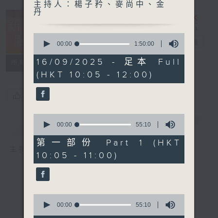
主持人：楊子矜、麥尚中、金
丹
0
新紫荊廣場
電台直播
seconds
00:00
1:50:00
of
1
16/09/2025 - 足本 Full
所有集數
hour,
(HKT 10:05 - 12:00)
50
minutes,
0
您喜歡這個節目嗎?
seconds
0
簡介
GIST
seconds
00:00
55:10
of
55
第一部份 Part 1 (HKT
minutes,
主持人：楊子矜、麥尚中、金丹
10:05 - 11:00)
10
seconds
0
seconds
00:00
55:10
of