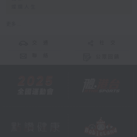
燦爛人生
更多 ...
交 通
社 交
聯 絡
公眾回饋