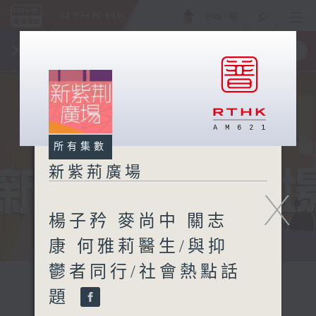
ENG
/
簡
×
全新 RTHK On The Go
取得
一手掌握 RTHK 電台、電視節目
所有集數
新紫荊廣場
X
楊子矜 麥尚中 關志
康 何雅莉醫生/與抑
鬱者同行/社會熱點話
題