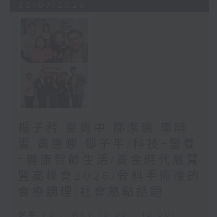
30/07/2026
楊子矜 麥尚中 鄒潔瑜 車曉
雪 黃惠娜 鄧子平/科技+營養
=健康智齡生活/黃金時代展覽
暨高峰會2026/骨科手術後的
食療調理/社會熱點話題
足本 Full (HKT 10:05 - 12:00)