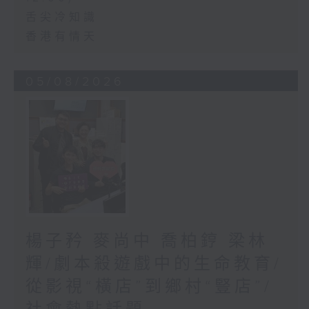
舌尖冷知識
香港有情天
05/08/2026
楊子矜 麥尚中 喬柏𨧤 梁林
輝/劇本殺遊戲中的生命教育/
從影視“橫店”到鄉村“豎店”/