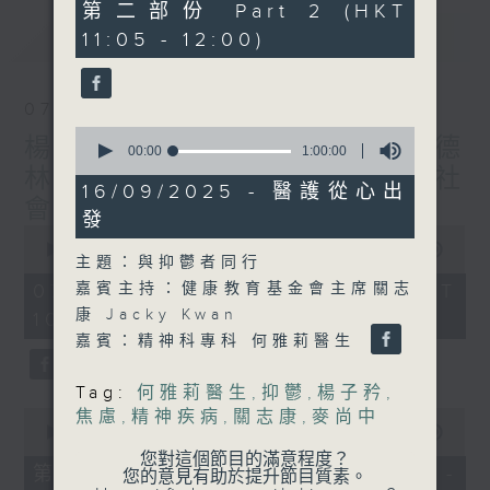
55
第二部份 Part 2 (HKT
minutes,
最新
LATEST
11:05 - 12:00)
10
seconds
07/08/2026
0
楊子矜 麥尚中 蔡朗清 許美德
seconds
00:00
1:00:00
of
林振成/遊覽湖南瓷都醴陵市/社
1
16/09/2025 - 醫護從心出
hour,
會熱點話題
發
0
0
seconds
seconds
00:00
1:50:00
主題：與抑鬱者同行
of
1
07/08/2026 - 足本 Full (HKT
嘉賓主持：健康教育基金會主席關志
hour,
康 Jacky Kwan
10:05 - 12:00)
50
minutes,
嘉賓：精神科專科 何雅莉醫生
0
seconds
Tag:
何雅莉醫生
,
抑鬱
,
楊子矜
,
0
焦慮
,
精神疾病
,
關志康
,
麥尚中
seconds
00:00
55:10
of
您對這個節目的滿意程度？
55
第一部份 Part 1 (HKT 10:05 -
您的意見有助於提升節目質素。
minutes,