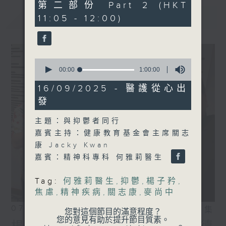
55
第二部份 Part 2 (HKT
minutes,
最新
LATEST
11:05 - 12:00)
10
seconds
0
seconds
00:00
1:00:00
of
1
16/09/2025 - 醫護從心出
hour,
發
0
seconds
主題：與抑鬱者同行
嘉賓主持：健康教育基金會主席關志
康 Jacky Kwan
嘉賓：精神科專科 何雅莉醫生
Tag:
何雅莉醫生
,
抑鬱
,
楊子矜
,
焦慮
,
精神疾病
,
關志康
,
麥尚中
07/08/2026
相片集
您對這個節目的滿意程度？
您的意見有助於提升節目質素。