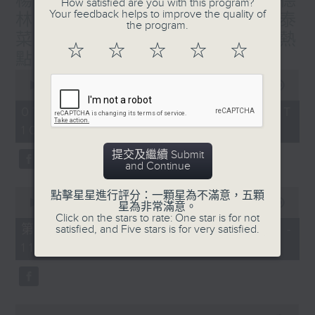
楊子矜 麥尚中 蔡朗清 許美德
How satisfied are you with this program?
Your feedback helps to improve the quality of
林振成/九龍城的泰媽泰仔和泰
the program.
菜/遊覽湖南瓷都醴陵市/社會熱
☆
☆
☆
☆
☆
點話題
0
seconds
00:00
1:50:00
of
1
07/08/2026 - 足本 Full (HKT
hour,
10:05 - 12:00)
50
minutes,
0
提交及繼續 Submit
seconds
and Continue
0
點擊星星進行評分：一顆星為不滿意，五顆
seconds
00:00
55:10
星為非常滿意。
of
Click on the stars to rate: One star is for not
55
第一部份 Part 1 (HKT 10:05 -
satisfied, and Five stars is for very satisfied.
minutes,
11:00)
10
seconds
0