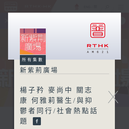
ENG
/
簡
×
全新 RTHK On The Go
取得
一手掌握 RTHK 電台、電視節目
所有集數
新紫荊廣場
楊子矜 麥尚中 關志
X
康 何雅莉醫生/與抑
鬱者同行/社會熱點話
題