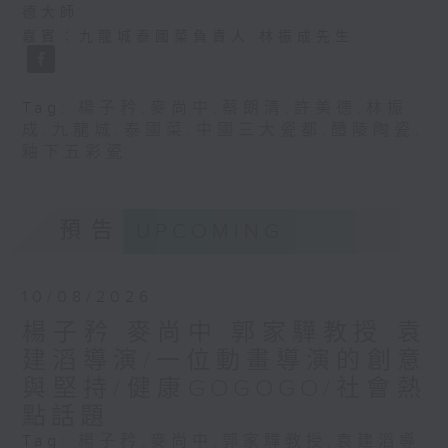
德大師
嘉賓：九龍城泰國菜負責人 林振成先生
Tag:
楊子矜
,
麥尚中
,
蔡朗清
,
許美德
,
林振
成
,
九龍城
,
泰國菜
,
中國三大瓷都
,
醴陵陶瓷
,
釉下五彩瓷
預告
UPCOMING
10/08/2026
楊子矜 麥尚中 郭家驊教授 袁
建滔導演/一位動畫導演的創意
與堅持/健康GOGOGO/社會熱
點話題
Tag:
楊子矜
,
麥尚中
,
郭家驊教授
,
袁建滔導