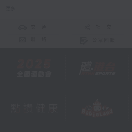
更多 ...
交 通
社 交
聯 絡
公眾回饋