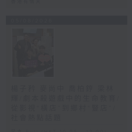
香港有情天
05/08/2026
楊子矜 麥尚中 喬柏𨧤 梁林
輝/劇本殺遊戲中的生命教育/
從影視“橫店”到鄉村“豎店”/
社會熱點話題
足本 Full (HKT 10:05 - 12:00)