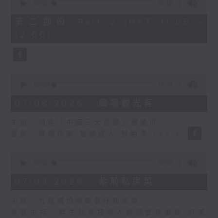
seconds
00:00
55:10
of
55
第二部份 Part 2 (HKT 11:05 -
minutes,
12:00)
10
seconds
0
seconds
00:00
14:34
of
14
07/08/2026 - 廣場觀光客
minutes,
34
主題：湖南「中國三大瓷都」醴陵市
seconds
嘉賓：專欄作家 旅遊達人 蔡朗清 Louis
0
seconds
00:00
55:00
of
55
07/08/2026 - 紫荊私房菜
minutes,
0
主題：九龍城的泰媽泰仔和泰菜
seconds
嘉賓主持：群生飲食技術人員協會理事長 許美