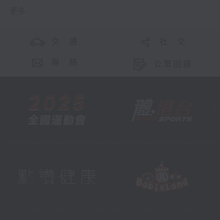
更多 ...
交 通
社 交
聯 絡
公眾回饋