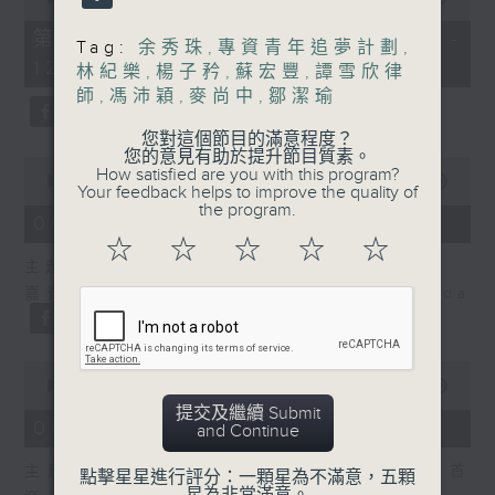
of
55
第二部份 Part 2 (HKT 11:05 -
Tag:
余秀珠
,
專資青年追夢計劃
,
minutes,
12:00)
9
林紀樂
,
楊子矜
,
蘇宏豐
,
譚雪欣律
seconds
師
,
馮沛穎
,
麥尚中
,
鄒潔瑜
您對這個節目的滿意程度？
您的意見有助於提升節目質素。
0
How satisfied are you with this program?
seconds
00:00
14:29
Your feedback helps to improve the quality of
of
the program.
14
06/08/2026 - 舌尖冷知識
minutes,
☆
☆
☆
☆
☆
29
主題：癌症化療後的食療調理
seconds
嘉賓主持：食物科學及營養學家 鄒潔瑜Linda
0
seconds
00:00
54:46
of
提交及繼續 Submit
54
06/08/2026 - 香港有情天
and Continue
minutes,
46
主題： 北都大學城，一帶一路華僑子弟的首
seconds
點擊星星進行評分：一顆星為不滿意，五顆