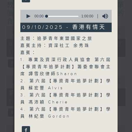
教授/北都大學城，一帶一路華
0
僑子弟的首選？/癌症化療後的
seconds
00:00
1:00:00
食療調理/社會熱點話題
of
1
09/10/2025 - 香港有情天
0
hour,
seconds
00:00
1:50:00
0
of
主題：追夢青年東盟國家之旅
seconds
1
06/08/2026 - 足本 Full (HKT
嘉賓主持：資深社工 余秀珠
hour,
10:05 - 12:00)
50
嘉賓：
minutes,
1. 專業及資深行政人員協會 第六屆
0
seconds
【專資青年追夢計劃】籌委會聯會主
席 譚雪欣律師Sharon
0
2. 第六屆【專資青年追夢計劃】學
seconds
00:00
55:00
of
員 蘇宏豐 Alvis
55
第一部份 Part 1 (HKT 10:05 -
3. 第六屆【專資青年追夢計劃】學
minutes,
11:00)
0
員 馮沛穎 Cherie
seconds
4. 第六屆【專資青年追夢計劃】學
員 林紀樂 Gordon
0
seconds
00:00
55:09