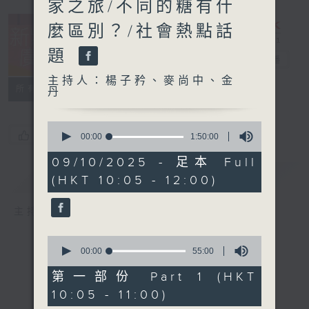
家之旅/不同的糖有什
麼區別？/社會熱點話
題
新紫荊廣場
電台直播
主持人：楊子矜、麥尚中、金
所有集數
丹
0
您喜歡這個節目嗎?
seconds
00:00
1:50:00
of
1
09/10/2025 - 足本 Full
hour,
簡介
GIST
(HKT 10:05 - 12:00)
50
minutes,
0
主持人：楊子矜、麥尚中、金丹
seconds
0
seconds
00:00
55:00
of
55
第一部份 Part 1 (HKT
minutes,
10:05 - 11:00)
0
seconds