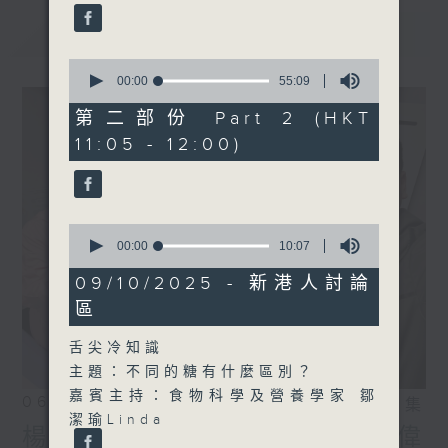
最新
LATEST
0
seconds
00:00
55:09
of
55
第二部份 Part 2 (HKT
minutes,
11:05 - 12:00)
9
seconds
0
seconds
00:00
10:07
of
10
09/10/2025 - 新港人討論
minutes,
區
7
seconds
舌尖冷知識
主題：不同的糖有什麼區別？
嘉賓主持：食物科學及營養學家 鄒
06/08/2026
相片集
潔瑜Linda
楊子矜 麥尚中 鄒潔瑜 吳宏偉