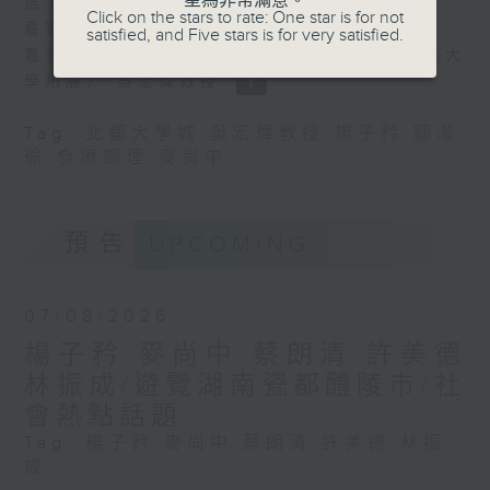
星為非常滿意。
選？
Click on the stars to rate: One star is for not
嘉賓主持：資深社工 余秀珠
satisfied, and Five stars is for very satisfied.
嘉賓：全國政協委員、香港科技大學副校長（大
學拓展） 吳宏偉教授
Tag:
北都大學城
,
吳宏偉教授
,
楊子矜
,
鄒潔
瑜
,
食療調理
,
麥尚中
預告
UPCOMING
07/08/2026
楊子矜 麥尚中 蔡朗清 許美德
林振成/遊覽湖南瓷都醴陵市/社
會熱點話題
Tag:
楊子矜
,
麥尚中
,
蔡朗清
,
許美德
,
林振
成