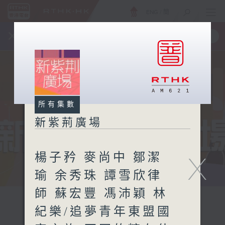
ENG
/
簡
×
全新 RTHK On The Go
取得
一手掌握 RTHK 電台、電視節目
所有集數
新紫荊廣場
楊子矜 麥尚中 鄒潔
X
瑜 余秀珠 譚雪欣律
師 蘇宏豐 馮沛穎 林
紀樂/追夢青年東盟國