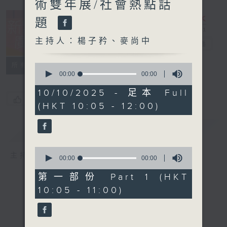
術雙年展/社會熱點話
題
主持人：楊子矜、麥尚中
新紫荊廣場
電台直播
所有集數
0
seconds
00:00
00:00
of
0
10/10/2025 - 足本 Full
seconds
您喜歡這個節目嗎?
(HKT 10:05 - 12:00)
簡介
GIST
0
主持人：楊子矜、麥尚中
seconds
00:00
00:00
of
0
第一部份 Part 1 (HKT
seconds
10:05 - 11:00)