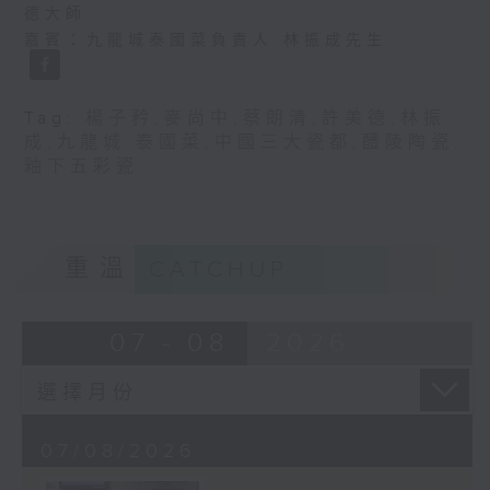
德大師
嘉賓：九龍城泰國菜負責人 林振成先生
Tag:
楊子矜
,
麥尚中
,
蔡朗清
,
許美德
,
林振
成
,
九龍城
,
泰國菜
,
中國三大瓷都
,
醴陵陶瓷
,
釉下五彩瓷
重溫
CATCHUP
07 - 08
2026
07/08/2026