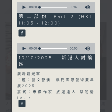
0
seconds
最新
00:00
55:09
LATEST
of
55
第二部份 Part 2 (HKT
minutes,
11:05 - 12:00)
9
seconds
0
seconds
00:00
00:00
of
0
10/10/2025 - 新港人討論
seconds
區
廣場觀光客
主題：藝文薈澳：澳門國際藝術雙年
展2025
嘉賓：專欄作家 旅遊達人 蔡朗清
Louis
07/08/2026
相片集