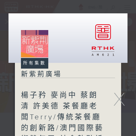
ENG
/
簡
×
全新 RTHK On The Go
取得
一手掌握 RTHK 電台、電視節目
所有集數
新紫荊廣場
X
楊子矜 麥尚中 蔡朗
清 許美德 茶餐廳老
闆Terry/傳統茶餐廳
的創新路/澳門國際藝