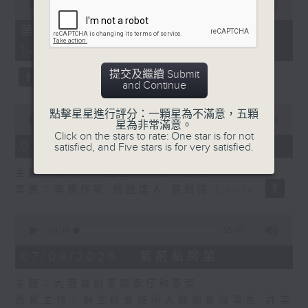
seconds
00:00
55:10
of
55
第二部份 Part 2 (HKT 11:05 -
minutes,
12:00)
10
seconds
提交及繼續 Submit
and Continue
0
點擊星星進行評分：一顆星為不滿意，五顆
seconds
00:00
14:34
星為非常滿意。
of
Click on the stars to rate: One star is for not
14
07/08/2026 - 廣場觀光客
satisfied, and Five stars is for very satisfied.
minutes,
34
主題：湖南「中國三大瓷都」醴陵市
seconds
嘉賓：專欄作家 旅遊達人 蔡朗清 Louis
0
seconds
00:00
55:00
of
55
07/08/2026 - 紫荊私房菜
minutes,
0
主題：九龍城的泰媽泰仔和泰菜
seconds
嘉賓主持：群生飲食技術人員協會理事長 許美