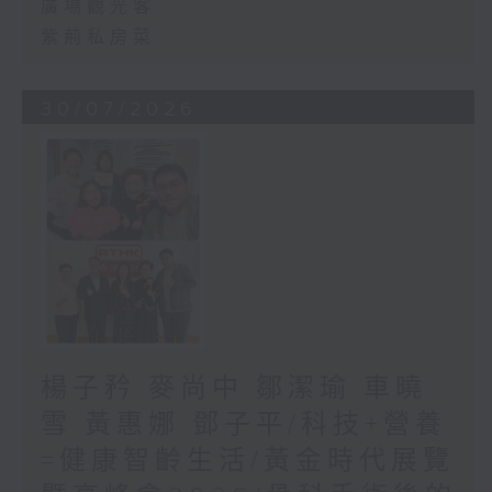
廣場觀光客
紫荊私房菜
30/07/2026
楊子矜 麥尚中 鄒潔瑜 車曉
雪 黃惠娜 鄧子平/科技+營養
=健康智齡生活/黃金時代展覽