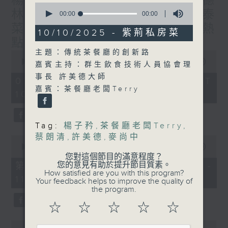
楊子矜 麥尚中 蔡朗清 許美德
0
林振成/九龍城的泰媽泰仔和泰
seconds
00:00
00:00
of
菜/遊覽湖南瓷都醴陵市/社會熱
0
10/10/2025 - 紫荊私房菜
seconds
點話題
主題：傳統茶餐廳的創新路
0
seconds
00:00
1:50:00
嘉賓主持：群生飲食技術人員協會理
of
事長 許美德大師
1
07/08/2026 - 足本 Full (HKT
hour,
嘉賓：茶餐廳老闆Terry
10:05 - 12:00)
50
minutes,
0
seconds
Tag:
楊子矜
,
茶餐廳老闆Terry
,
蔡朗清
,
許美德
,
麥尚中
0
seconds
00:00
55:10
of
您對這個節目的滿意程度？
55
您的意見有助於提升節目質素。
第一部份 Part 1 (HKT 10:05 -
minutes,
How satisfied are you with this program?
11:00)
10
Your feedback helps to improve the quality of
seconds
the program.
☆
☆
☆
☆
☆
0