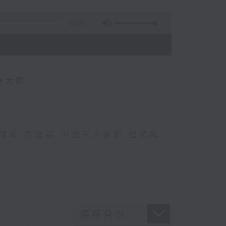
55:00
德大師
龍城
,
泰國菜
,
中國三大瓷都
,
醴陵陶