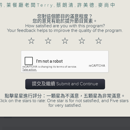
矜
,
茶餐廳老闆Terry
,
蔡朗清
,
許美德
,
麥尚中
您對這個節目的滿意程度？
您的意見有助於提升節目質素。
How satisfied are you with this program?
Your feedback helps to improve the quality of the program.
☆
☆
☆
☆
☆
07/08/2026
楊子矜 麥尚中 蔡朗清 許美德 
泰菜/遊覽湖南瓷都醴陵市/社會熱
提交及繼續 Submit and Continue
0
seconds
00:00
of
點擊星星進行評分：一顆星為不滿意，五顆星為非常滿意。
1
07/08/2026 - 足本 Full (HKT 10:05 
lick on the stars to rate: One star is for not satisfied, and Five stars 
hour,
for very satisfied.
50
minutes,
0
seconds
Volume
90%
0