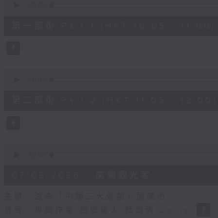
seconds
00:00
of
55
第一部份 Part 1 (HKT 10:05 - 11:00)
minutes,
10
seconds
Volume
90%
0
seconds
00:00
of
55
第二部份 Part 2 (HKT 11:05 - 12:00)
minutes,
10
seconds
Volume
90%
0
seconds
00:00
of
14
07/08/2026 - 廣場觀光客
minutes,
34
seconds
Volume
主題：湖南「中國三大瓷都」醴陵市
90%
嘉賓：專欄作家 旅遊達人 蔡朗清 Louis