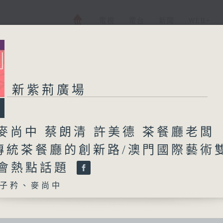
電視
電台
新聞
WEB+
新紫荊廣場
麥尚中 蔡朗清 許美德 茶餐廳老闆
y/傳統茶餐廳的創新路/澳門國際藝術
社會熱點話題
子矜、麥尚中