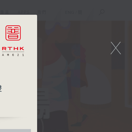
重溫
APPS
我們
ENG
/
簡
X
雙