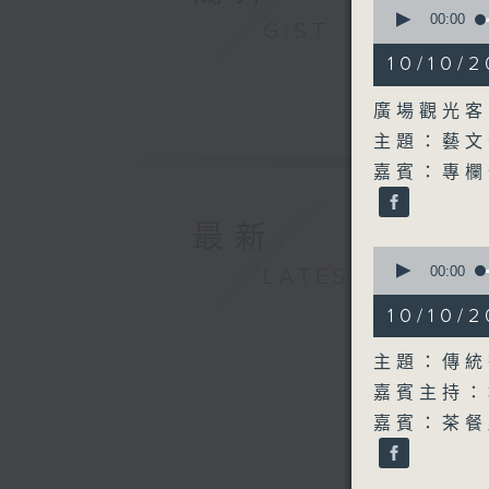
0
seconds
00:00
GIST
of
17
10/10
minutes,
4
seconds
廣場觀光客
90%
主題：藝文
嘉賓：專欄作
最新
0
seconds
00:00
LATEST
of
59
10/10
minutes,
59
seconds
主題：傳統
90%
嘉賓主持：
嘉賓：茶餐廳