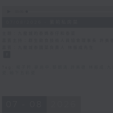
0
seconds
00:00
of
55
07/08/2026 - 紫荊私房菜
minutes,
0
seconds
Volume
主題：九龍城的泰媽泰仔和泰菜
90%
嘉賓主持：群生飲食技術人員協會理事長 許美
嘉賓：九龍城泰國菜負責人 林振成先生
Tag:
楊子矜
,
麥尚中
,
蔡朗清
,
許美德
,
林振成
,
九
瓷
,
釉下五彩瓷
07 - 08
2026