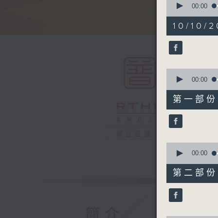
seconds
00:00
of
1
10/10/2
hour,
49
minutes,
59
seconds
90%
0
seconds
00:00
of
55
第一部份 P
minutes,
0
seconds
90%
電台直播
0
seconds
00:00
of
55
第二部份 P
minutes,
9
seconds
90%
簡介