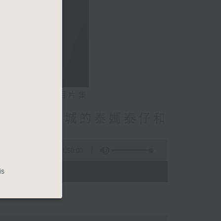
相片集
林振成/九龍城的泰媽泰仔和
點話題
1:50:00
- 12:00)
is