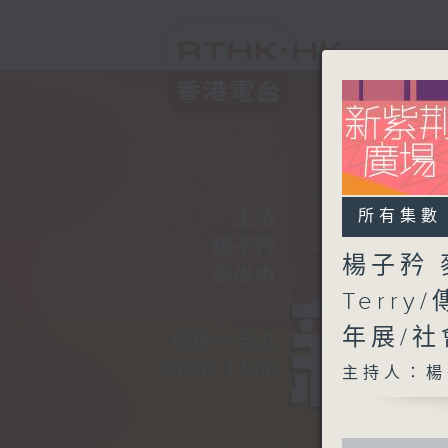
所有集數
楊子矜 
Terr
年展/
主持人：楊
0