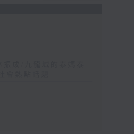
 林振成/九龍城的泰媽泰
/社會熱點話題