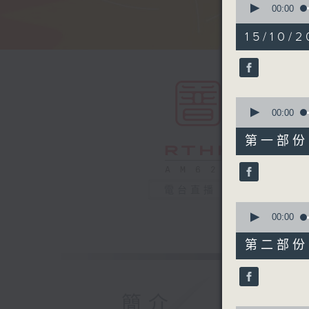
seconds
00:00
of
1
15/10/2
hour,
49
minutes,
59
seconds
90%
0
seconds
00:00
of
55
第一部份 P
minutes,
10
seconds
90%
電台直播
0
seconds
00:00
of
55
第二部份 P
minutes,
9
seconds
90%
簡介