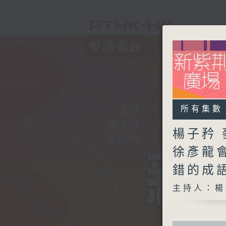
所有集數
楊子矜 
徐彥龍
錯的成
主持人：楊
0