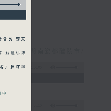
譽會長 麥家
林振成/遊覽湖南瓷都醴陵市/
席 蘇麗珍博
香港）牆球總
1:50:00
- 12:00)
尚中
55:10