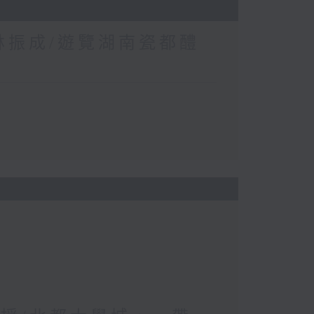
 林振成/遊覽湖南瓷都醴