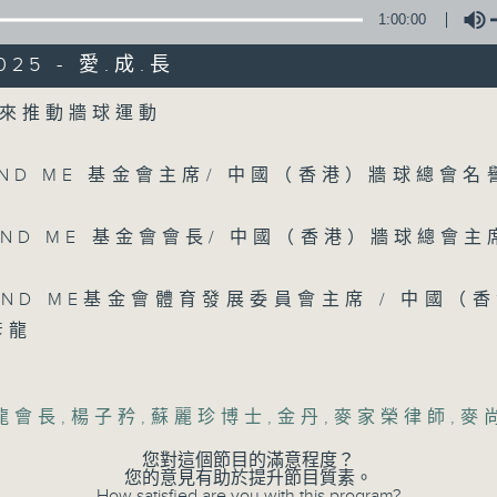
1:00:00
2025 - 愛.成.長
Volume
來推動牆球運動
07/08/2026
 AND ME 基金會主席/ 中國（香港）牆球總會名
楊子矜 麥尚中 蔡朗清 許美德 
 AND ME 基金會會長/ 中國（香港）牆球總會主
社會熱點話題
0
 AND ME基金會體育發展委員會主席 / 中國（
seconds
00:00
of
彥龍
1
07/08/2026 - 足本 Full (HKT 10:05 
hour,
50
minutes,
0
龍會長
,
楊子矜
,
蘇麗珍博士
,
金丹
,
麥家榮律師
,
麥
seconds
Volume
90%
0
您對這個節目的滿意程度？
seconds
00:00
您的意見有助於提升節目質素。
of
How satisfied are you with this program?