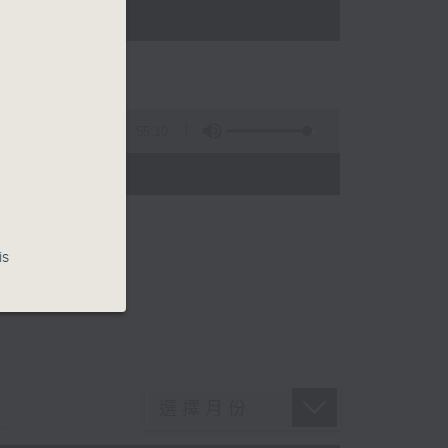
55:10
is