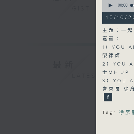
0
seconds
00:00
GIST
of
1
15/10/
hour,
0
seconds
主題：一起
90%
嘉賓：
1）YOU
榮律師
最新
2）YOU
士MH JP
LATEST
3）YOU
會會長 徐
Tag:
徐彥