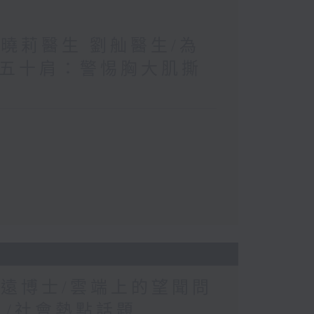
王曉莉醫生 劉舢醫生/為
≠五十肩：警惕胸大肌撕
康遠博士/雲端上的望聞問
？/社會熱點話題