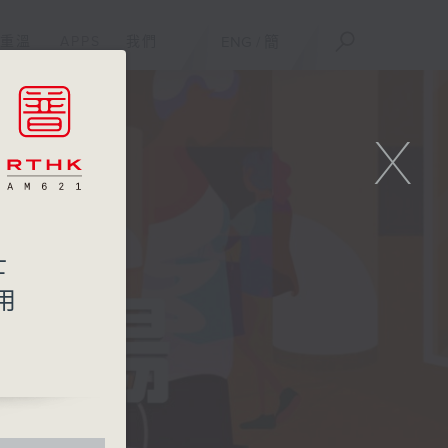
重溫
APPS
我們
ENG
/
簡
X
士
用