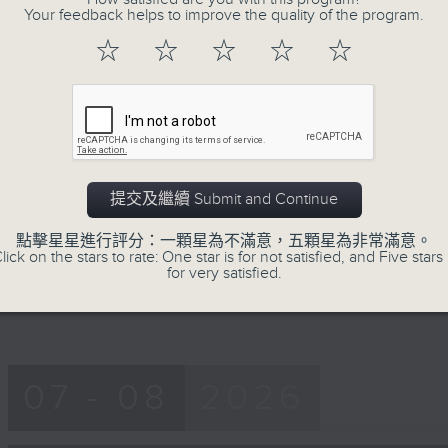
55
Your feedback helps to improve the quality of the program.
第一部份 Part 1 (HKT 10:05 - 11:00)
minutes,
10
☆
☆
☆
☆
☆
seconds
Volume
90%
0
seconds
00:00
of
55
第二部份 Part 2 (HKT 11:05 - 12:00)
minutes,
10
提交及繼續 Submit and Continue
seconds
Volume
90%
點擊星星進行評分：一顆星為不滿意，五顆星為非常滿意。
lick on the stars to rate: One star is for not satisfied, and Five stars 
Tag:
楊子矜
,
麥尚中
,
蔡朗清
,
許美德
,
林振成
for very satisfied.
07 - 08
2026