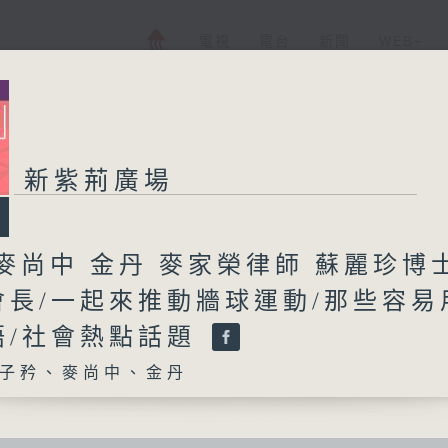
電視
電台
新聞
WEB+
新紫荊廣場
麥尚中 金丹 麥家榮律師 蘇麗珍博
會長/一起來推動牆球運動/那些容易
語/社會熱點話題
子矜、麥尚中、金丹