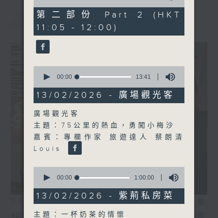
of
55
第二部份 Part 2 (HKT
最新
LATEST
minutes,
11:05 - 12:00)
10
seconds
0
seconds
00:00
13:41
of
13
13/02/2026 - 廣場觀光客
minutes,
41
廣場觀光客
seconds
主題：75公里的熱血，勇闖小梅沙
嘉賓：專欄作家 旅遊達人 蔡朗清
Louis
0
seconds
00:00
1:00:00
of
1
13/02/2026 - 紫荊私房菜
07/08/2026
hour,
相片集
0
主題：一杯奶茶的情懷
seconds