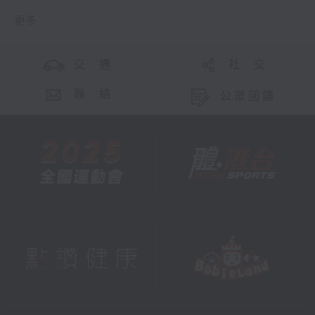
更多 ...
交 通
社 交
聯 絡
公眾回饋