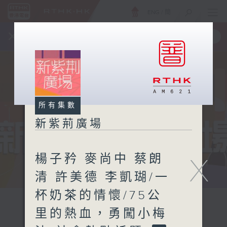
ENG
/
簡
×
全新 RTHK On The Go
取得
一手掌握 RTHK 電台、電視節目
所有集數
新紫荊廣場
楊子矜 麥尚中 蔡朗
X
清 許美德 李凱瑚/一
杯奶茶的情懷/75公
里的熱血，勇闖小梅