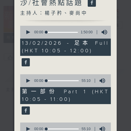
沙/社會熱點話題
主持人：楊子矜、麥尚中
新紫荊廣場
電台直播
0
seconds
00:00
1:50:00
of
所有集數
1
13/02/2026 - 足本 Full
hour,
(HKT 10:05 - 12:00)
50
minutes,
您喜歡這個節目嗎?
0
seconds
簡介
GIST
0
seconds
00:00
55:10
of
主持人：楊子矜、麥尚中
55
第一部份 Part 1 (HKT
minutes,
10:05 - 11:00)
10
seconds
0
seconds
00:00
55:10