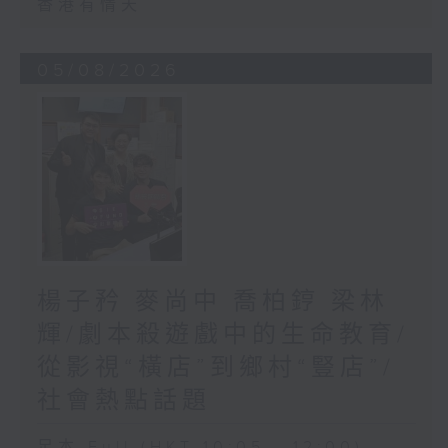
香港有情天
05/08/2026
楊子矜 麥尚中 喬柏𨧤 梁林
輝/劇本殺遊戲中的生命教育/
從影視“橫店”到鄉村“豎店”/
社會熱點話題
足本 Full (HKT 10:05 - 12:00)