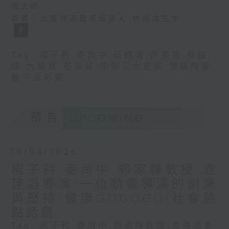
德大師
嘉賓：九龍城泰國菜負責人 林振成先生
Tag:
楊子矜
,
麥尚中
,
蔡朗清
,
許美德
,
林振
成
,
九龍城
,
泰國菜
,
中國三大瓷都
,
醴陵陶瓷
,
釉下五彩瓷
預告
UPCOMING
10/08/2026
楊子矜 麥尚中 郭家驊教授 袁
建滔導演/一位動畫導演的創意
與堅持/健康GOGOGO/社會熱
點話題
Tag:
楊子矜
,
麥尚中
,
郭家驊教授
,
袁建滔導