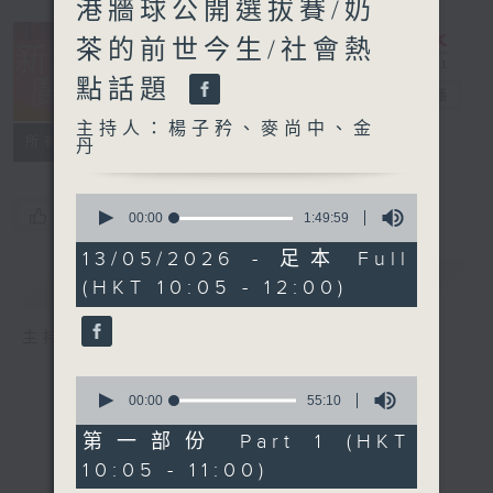
港牆球公開選拔賽/奶
茶的前世今生/社會熱
點話題
新紫荊廣場
電台直播
主持人：楊子矜、麥尚中、金
所有集數
丹
0
您喜歡這個節目嗎?
seconds
00:00
1:49:59
of
1
13/05/2026 - 足本 Full
hour,
簡介
GIST
(HKT 10:05 - 12:00)
49
minutes,
59
主持人：楊子矜、麥尚中、金丹
seconds
0
seconds
00:00
55:10
of
55
第一部份 Part 1 (HKT
minutes,
10:05 - 11:00)
10
seconds