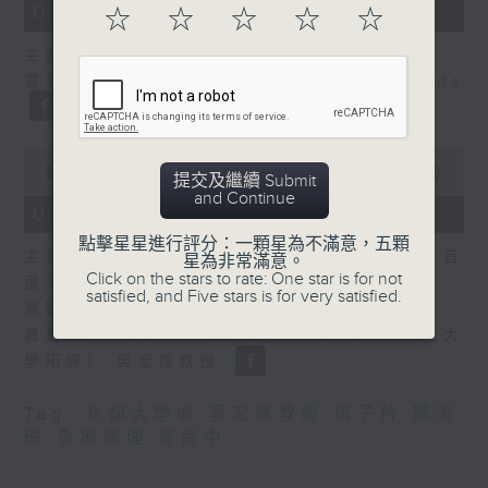
14
06/08/2026 - 舌尖冷知識
☆
☆
☆
☆
☆
minutes,
29
主題：癌症化療後的食療調理
seconds
嘉賓主持：食物科學及營養學家 鄒潔瑜Linda
0
seconds
00:00
54:46
提交及繼續 Submit
of
and Continue
54
06/08/2026 - 香港有情天
minutes,
46
點擊星星進行評分：一顆星為不滿意，五顆
主題： 北都大學城，一帶一路華僑子弟的首
seconds
星為非常滿意。
Click on the stars to rate: One star is for not
選？
satisfied, and Five stars is for very satisfied.
嘉賓主持：資深社工 余秀珠
嘉賓：全國政協委員、香港科技大學副校長（大
學拓展） 吳宏偉教授
Tag:
北都大學城
,
吳宏偉教授
,
楊子矜
,
鄒潔
瑜
,
食療調理
,
麥尚中