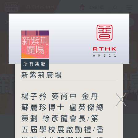
ENG
/
簡
×
全新 RTHK On The Go
取得
一手掌握 RTHK 電台、電視節目
所有集數
新紫荊廣場
X
楊子矜 麥尚中 金丹
蘇麗珍博士 盧英傑總
策劃 徐彥龍會長/第
五屆學校展啟動禮/香