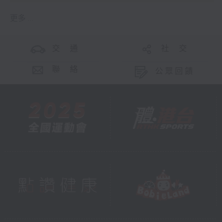
更多 ...
交 通
社 交
聯 絡
公眾回饋