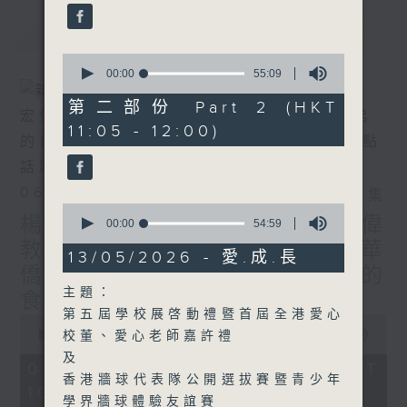
最新
LATEST
0
seconds
00:00
55:09
of
55
第二部份 Part 2 (HKT
minutes,
11:05 - 12:00)
9
seconds
06/08/2026
相片集
0
楊子矜 麥尚中 鄒潔瑜 吳宏偉
seconds
00:00
54:59
of
教授/北都大學城，一帶一路華
54
13/05/2026 - 愛.成.長
minutes,
僑子弟的首選？/癌症化療後的
59
主題：
seconds
食療調理/社會熱點話題
第五屆學校展啓動禮暨首屆全港愛心
0
seconds
00:00
1:50:00
校董、愛心老師嘉許禮
of
及
1
06/08/2026 - 足本 Full (HKT
hour,
香港牆球代表隊公開選拔賽暨青少年
10:05 - 12:00)
50
學界牆球體驗友誼賽