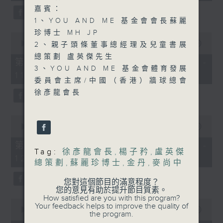
minutes,
0
嘉賓：
seconds
1、YOU AND ME 基金會會長蘇麗
珍博士 MH JP
0
seconds
00:00
55:00
2、親子頭條董事總經理及兒童書展
of
總策劃 盧英傑先生
55
第一部份 Part 1 (HKT 10:05 -
minutes,
3、YOU AND ME 基金會體育發展
11:00)
0
委員會主席/中國（香港）牆球總會
seconds
徐彥龍會長
0
seconds
00:00
55:09
of
55
第二部份 Part 2 (HKT 11:05 -
minutes,
Tag:
徐彥龍會長
,
楊子矜
,
盧英傑
12:00)
9
總策劃
,
蘇麗珍博士
,
金丹
,
麥尚中
seconds
您對這個節目的滿意程度？
您的意見有助於提升節目質素。
How satisfied are you with this program?
0
Your feedback helps to improve the quality of
seconds
00:00
14:29
the program.
of