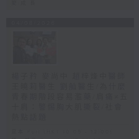
愛.成.長
04/08/2026
楊子矜 麥尚中 趙梓烽中醫師
王曉莉醫生 劉舢醫生/為什麼
青春期階段容易濫藥/肩痛≠五
十肩：警惕胸大肌撕裂/社會
熱點話題
足本 Full (HKT 10:05 - 12:00)