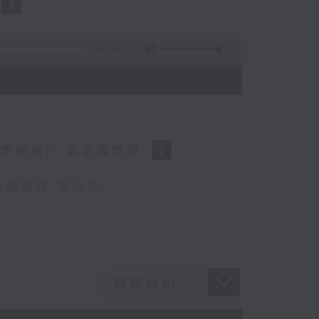
54:46
？
學拓展） 吳宏偉教授
食療調理
,
麥尚中