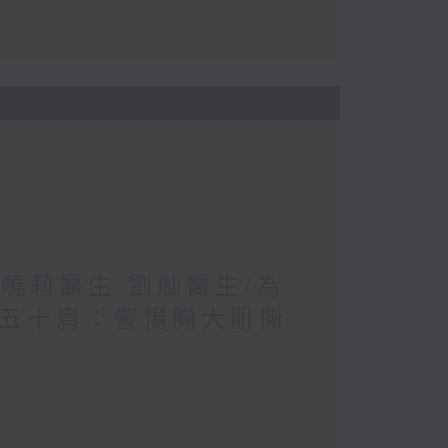
王曉莉醫生 劉舢醫生/為
≠五十肩：警惕胸大肌撕