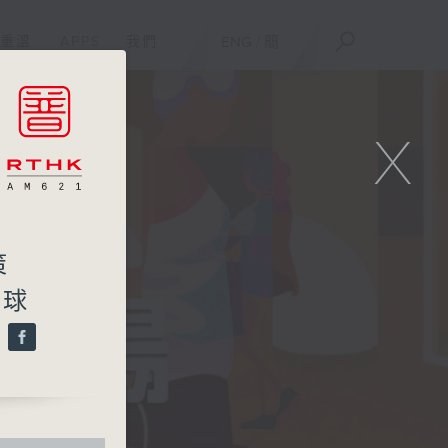
重溫
APPS
我們
ENG
/
簡
X
策
牆球
題