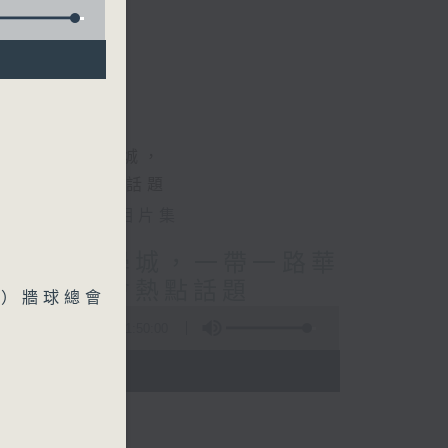
相片集
授/北都大學城，一帶一路華
療調理/社會熱點話題
港）牆球總會
1:50:00
- 12:00)