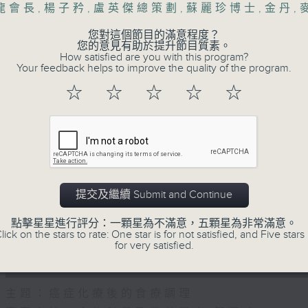
90%
龍會長
,
楊子矜
,
盧英傑總策劃
,
蘇麗珍博士
,
金丹
,
0
seconds
00:00
of
您對這個節目的滿意程度？
55
您的意見有助於提升節目質素。
第一部份 Part 1 (HKT 10:05 - 11:00)
minutes,
How satisfied are you with this program?
0
Your feedback helps to improve the quality of the program.
seconds
Volume
90%
☆
☆
☆
☆
☆
0
seconds
00:00
of
55
第二部份 Part 2 (HKT 11:05 - 12:00)
minutes,
9
seconds
Volume
提交及繼續 Submit and Continue
90%
點擊星星進行評分：一顆星為不滿意，五顆星為非常滿意。
0
lick on the stars to rate: One star is for not satisfied, and Five stars 
seconds
00:00
for very satisfied.
of
14
06/08/2026 - 舌尖冷知識
minutes,
29
seconds
Volume
主題：癌症化療後的食療調理
90%