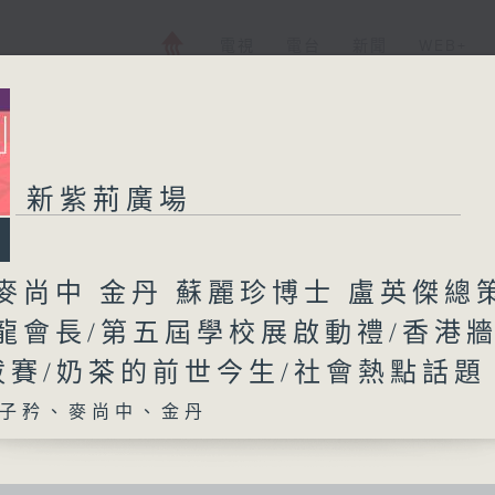
電視
電台
新聞
WEB+
新紫荊廣場
麥尚中 金丹 蘇麗珍博士 盧英傑總
彥龍會長/第五屆學校展啟動禮/香港
拔賽/奶茶的前世今生/社會熱點話
子矜、麥尚中、金丹