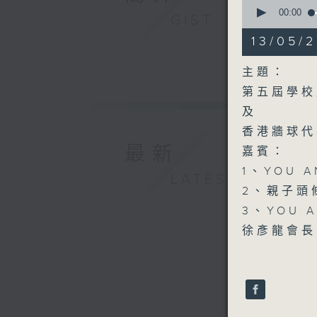
0
seconds
00:00
GIST
of
54
13/05/
minutes,
59
seconds
主題：
90%
第五屆學校
及
香港牆球代
最新
嘉賓：
1、YOU 
LATEST
2、親子頭
3、YOU
徐彥龍會長