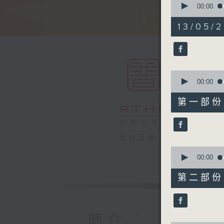
seconds
00:00
of
1
13/05/2
hour,
49
minutes,
59
seconds
90%
0
seconds
00:00
of
55
第一部份 P
minutes,
10
seconds
90%
電台直播
0
seconds
00:00
of
55
第二部份 P
minutes,
9
seconds
90%
簡介