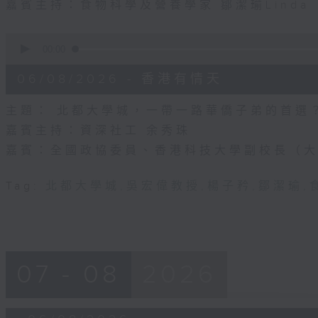
嘉賓主持：食物科學及營養學家 鄒潔瑜Linda
0
seconds
00:00
of
54
06/08/2026 - 香港有情天
minutes,
46
seconds
Volume
主題： 北都大學城，一帶一路華僑子弟的首選
90%
嘉賓主持：資深社工 余秀珠
嘉賓：全國政協委員、香港科技大學副校長（大
Tag:
北都大學城
,
吳宏偉教授
,
楊子矜
,
鄒潔瑜
,
07 - 08
2026