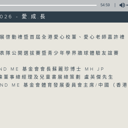
54:59
2026 - 愛.成.長
Volume
展啓動禮暨首屆全港愛心校董、愛心老師嘉許禮
表隊公開選拔賽暨青少年學界牆球體驗友誼賽
06/08/2026
AND ME 基金會會長蘇麗珍博士 MH JP
楊子矜 麥尚中 鄒潔瑜 吳宏偉教
條董事總經理及兒童書展總策劃 盧英傑先生
僑子弟的首選？/癌症化療後的食
 AND ME 基金會體育發展委員會主席/中國（香
0
seconds
00:00
of
1
06/08/2026 - 足本 Full (HKT 10:05 
hour,
50
minutes,
0
seconds
Volume