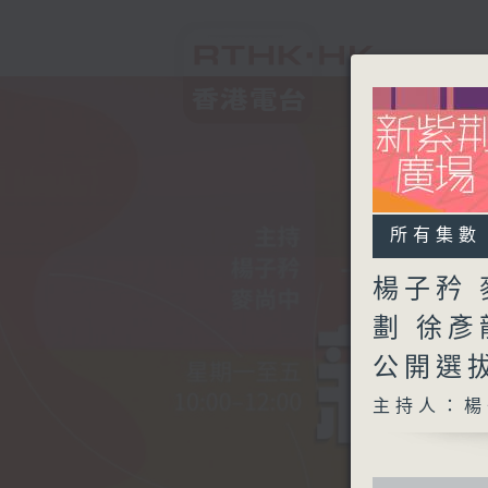
所有集數
楊子矜 
劃 徐
公開選
主持人：楊
0