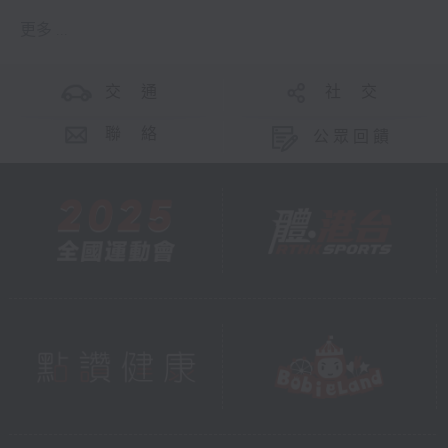
更多 ...
交 通
社 交
聯 絡
公眾回饋