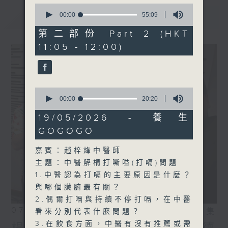
0
seconds
最新
00:00
55:09
LATEST
of
55
第二部份 Part 2 (HKT
minutes,
11:05 - 12:00)
9
seconds
0
seconds
00:00
20:20
of
20
19/05/2026 - 養生
minutes,
GOGOGO
20
seconds
嘉賓：趙梓烽中醫師
主題：中醫解構打嘶嗌(打嗝)問題
1.中醫認為打嗝的主要原因是什麼？
與哪個臟腑最有關？
2.偶爾打嗝與持續不停打嗝，在中醫
07/08/2026
相片集
看來分別代表什麼問題？
3.在飲食方面，中醫有沒有推薦或需