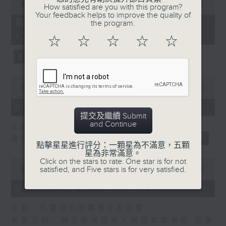
seconds
00:00
55:10
How satisfied are you with this program?
of
Your feedback helps to improve the quality of
55
第二部份 Part 2 (HKT 11:05 -
the program.
minutes,
12:00)
10
☆
☆
☆
☆
☆
seconds
0
seconds
00:00
14:34
of
14
07/08/2026 - 廣場觀光客
minutes,
提交及繼續 Submit
34
and Continue
主題：湖南「中國三大瓷都」醴陵市
seconds
嘉賓：專欄作家 旅遊達人 蔡朗清 Louis
點擊星星進行評分：一顆星為不滿意，五顆
星為非常滿意。
Click on the stars to rate: One star is for not
0
satisfied, and Five stars is for very satisfied.
seconds
00:00
55:00
of
55
07/08/2026 - 紫荊私房菜
minutes,
0
主題：九龍城的泰媽泰仔和泰菜
seconds
嘉賓主持：群生飲食技術人員協會理事長 許美