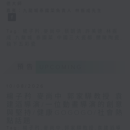
德大師
嘉賓：九龍城泰國菜負責人 林振成先生
Tag:
楊子矜
,
麥尚中
,
蔡朗清
,
許美德
,
林振
成
,
九龍城
,
泰國菜
,
中國三大瓷都
,
醴陵陶瓷
,
釉下五彩瓷
預告
UPCOMING
10/08/2026
楊子矜 麥尚中 郭家驊教授 袁
建滔導演/一位動畫導演的創意
與堅持/健康GOGOGO/社會熱
點話題
Tag:
楊子矜
,
麥尚中
,
郭家驊教授
,
袁建滔導