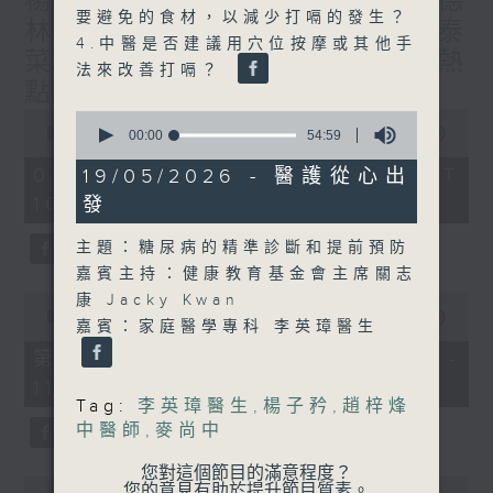
楊子矜 麥尚中 蔡朗清 許美德
要避免的食材，以減少打嗝的發生？
林振成/九龍城的泰媽泰仔和泰
4.中醫是否建議用穴位按摩或其他手
菜/遊覽湖南瓷都醴陵市/社會熱
法來改善打嗝？
點話題
0
0
seconds
00:00
1:50:00
seconds
00:00
54:59
of
of
1
54
07/08/2026 - 足本 Full (HKT
19/05/2026 - 醫護從心出
hour,
minutes,
10:05 - 12:00)
發
50
59
minutes,
seconds
0
主題：糖尿病的精準診斷和提前預防
seconds
嘉賓主持：健康教育基金會主席關志
0
康 Jacky Kwan
seconds
00:00
55:10
嘉賓：家庭醫學專科 李英璋醫生
of
55
第一部份 Part 1 (HKT 10:05 -
minutes,
11:00)
10
Tag:
李英璋醫生
,
楊子矜
,
趙梓烽
seconds
中醫師
,
麥尚中
您對這個節目的滿意程度？
0
您的意見有助於提升節目質素。