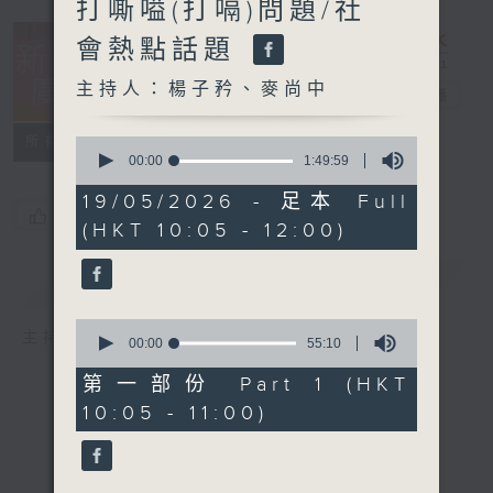
打嘶嗌(打嗝)問題/社
會熱點話題
主持人：楊子矜、麥尚中
新紫荊廣場
電台直播
所有集數
0
seconds
00:00
1:49:59
of
1
19/05/2026 - 足本 Full
hour,
您喜歡這個節目嗎?
(HKT 10:05 - 12:00)
49
minutes,
59
簡介
GIST
seconds
0
主持人：楊子矜、麥尚中
seconds
00:00
55:10
of
55
第一部份 Part 1 (HKT
minutes,
10:05 - 11:00)
10
seconds