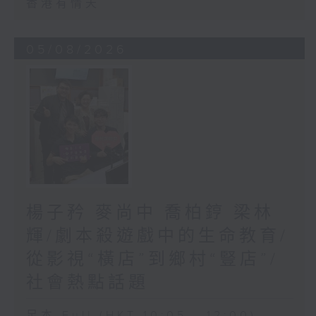
香港有情天
05/08/2026
楊子矜 麥尚中 喬柏𨧤 梁林
輝/劇本殺遊戲中的生命教育/
從影視“橫店”到鄉村“豎店”/
社會熱點話題
足本 Full (HKT 10:05 - 12:00)