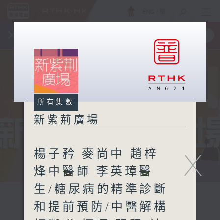
ENG
/
簡
×
全新 RTHK On The Go
取得
一手掌握 RTHK 電台、電視節目
所有集數
新紫荊廣場
楊子矜 麥尚中 趙梓
X
烽中醫師 李英璋醫
生/糖尿病的精準診斷
和提前預防/中醫解構