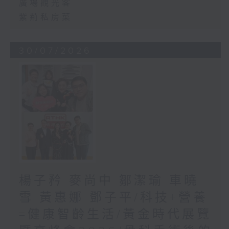
廣場觀光客
紫荊私房菜
30/07/2026
楊子矜 麥尚中 鄒潔瑜 車曉
雪 黃惠娜 鄧子平/科技+營養
=健康智齡生活/黃金時代展覽