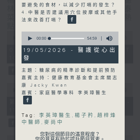
楊子矜 麥尚中 蔡朗清 許美德
要避免的食材，以減少打嗝的發生？
林振成/九龍城的泰媽泰仔和泰
4.中醫是否建議用穴位按摩或其他手
菜/遊覽湖南瓷都醴陵市/社會熱
法來改善打嗝？
點話題
0
0
seconds
00:00
1:50:00
seconds
00:00
54:59
of
of
1
54
07/08/2026 - 足本 Full (HKT
19/05/2026 - 醫護從心出
hour,
minutes,
10:05 - 12:00)
發
50
59
minutes,
seconds
0
主題：糖尿病的精準診斷和提前預防
seconds
嘉賓主持：健康教育基金會主席關志
0
康 Jacky Kwan
seconds
00:00
55:10
嘉賓：家庭醫學專科 李英璋醫生
of
55
第一部份 Part 1 (HKT 10:05 -
minutes,
11:00)
10
Tag:
李英璋醫生
,
楊子矜
,
趙梓烽
seconds
中醫師
,
麥尚中
您對這個節目的滿意程度？
0
您的意見有助於提升節目質素。