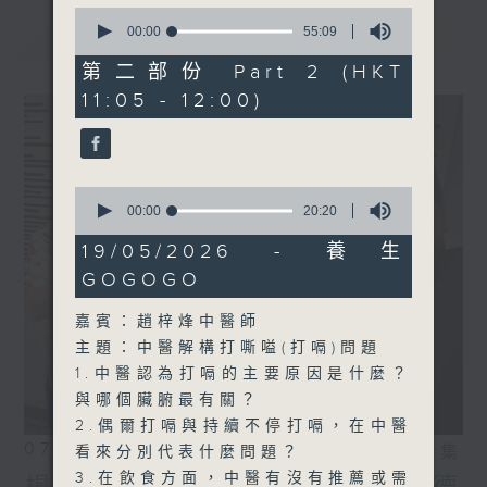
0
seconds
最新
00:00
55:09
LATEST
of
55
第二部份 Part 2 (HKT
minutes,
11:05 - 12:00)
9
seconds
0
seconds
00:00
20:20
of
20
19/05/2026 - 養生
minutes,
GOGOGO
20
seconds
嘉賓：趙梓烽中醫師
主題：中醫解構打嘶嗌(打嗝)問題
1.中醫認為打嗝的主要原因是什麼？
與哪個臟腑最有關？
2.偶爾打嗝與持續不停打嗝，在中醫
07/08/2026
相片集
看來分別代表什麼問題？
3.在飲食方面，中醫有沒有推薦或需