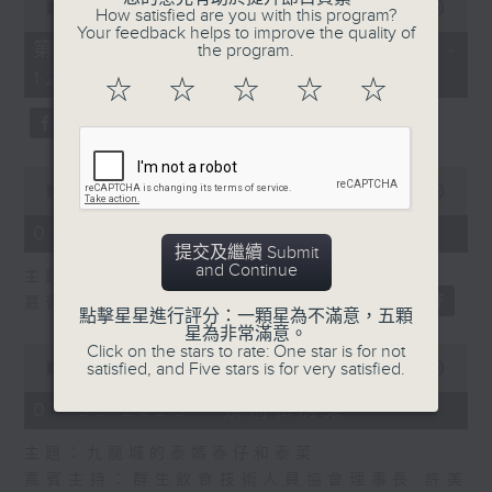
seconds
00:00
55:10
How satisfied are you with this program?
of
Your feedback helps to improve the quality of
55
第二部份 Part 2 (HKT 11:05 -
the program.
minutes,
12:00)
10
☆
☆
☆
☆
☆
seconds
0
seconds
00:00
14:34
of
14
07/08/2026 - 廣場觀光客
minutes,
提交及繼續 Submit
34
and Continue
主題：湖南「中國三大瓷都」醴陵市
seconds
嘉賓：專欄作家 旅遊達人 蔡朗清 Louis
點擊星星進行評分：一顆星為不滿意，五顆
星為非常滿意。
Click on the stars to rate: One star is for not
0
satisfied, and Five stars is for very satisfied.
seconds
00:00
55:00
of
55
07/08/2026 - 紫荊私房菜
minutes,
0
主題：九龍城的泰媽泰仔和泰菜
seconds
嘉賓主持：群生飲食技術人員協會理事長 許美