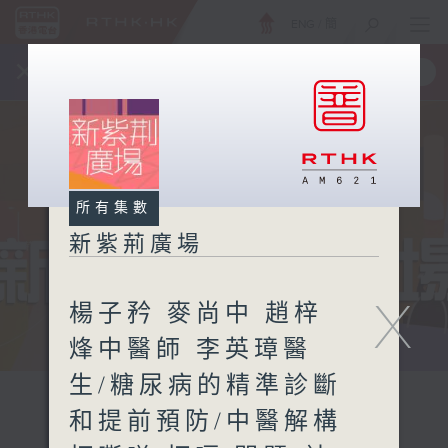
ENG
/
簡
×
全新 RTHK On The Go
取得
一手掌握 RTHK 電台、電視節目
所有集數
新紫荊廣場
X
楊子矜 麥尚中 趙梓
烽中醫師 李英璋醫
生/糖尿病的精準診斷
和提前預防/中醫解構