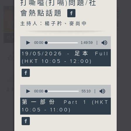
打嘶嗌(打嗝)問題/社
會熱點話題
主持人：楊子矜、麥尚中
新紫荊廣場
電台直播
所有集數
0
seconds
00:00
1:49:59
of
1
19/05/2026 - 足本 Full
hour,
您喜歡這個節目嗎?
(HKT 10:05 - 12:00)
49
minutes,
59
簡介
GIST
seconds
0
主持人：楊子矜、麥尚中
seconds
00:00
55:10
of
55
第一部份 Part 1 (HKT
minutes,
10:05 - 11:00)
10
seconds