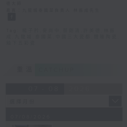
德大師
嘉賓：九龍城泰國菜負責人 林振成先生
Tag:
楊子矜
,
麥尚中
,
蔡朗清
,
許美德
,
林振
成
,
九龍城
,
泰國菜
,
中國三大瓷都
,
醴陵陶瓷
,
釉下五彩瓷
重溫
CATCHUP
07 - 08
2026
07/08/2026