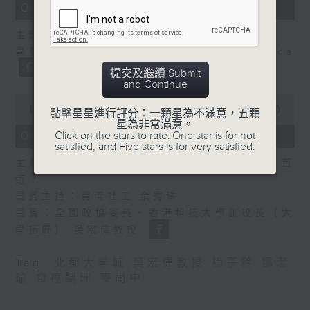
14
06/08/2026 - 舌尖冷知識
minutes,
29
主題：癌症化療後的食療調理
seconds
嘉賓主持：食物科學及營養學家 鄒潔瑜Linda
提交及繼續 Submit
and Continue
0
seconds
00:00
54:46
點擊星星進行評分：一顆星為不滿意，五顆
of
星為非常滿意。
54
06/08/2026 - 香港有情天
Click on the stars to rate: One star is for not
minutes,
satisfied, and Five stars is for very satisfied.
46
主題： 北都大學城，一帶一路華僑子弟的首
seconds
選？
嘉賓主持：資深社工 余秀珠
嘉賓：全國政協委員、香港科技大學副校長（大
學拓展） 吳宏偉教授
Tag:
北都大學城
,
吳宏偉教授
,
楊子矜
,
鄒潔
瑜
,
食療調理
,
麥尚中