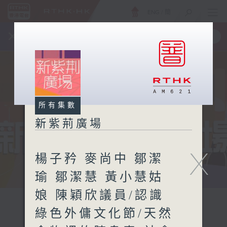
ENG
/
簡
×
全新 RTHK On The Go
取得
一手掌握 RTHK 電台、電視節目
所有集數
新紫荊廣場
X
楊子矜 麥尚中 鄒潔
瑜 鄒潔慧 黃小慧姑
娘 陳穎欣議員/認識
綠色外傭文化節/天然