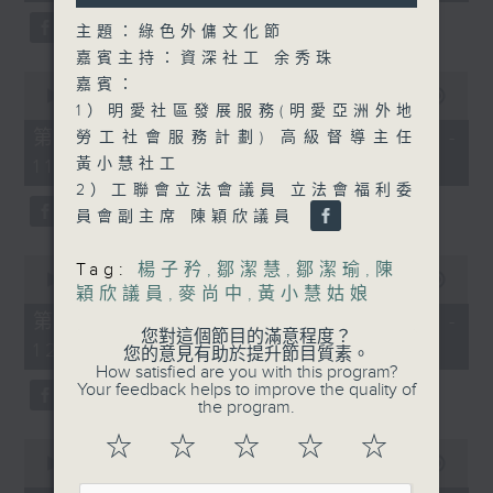
minutes,
minutes,
0
59
主題：綠色外傭文化節
seconds
seconds
嘉賓主持：資深社工 余秀珠
0
嘉賓：
seconds
00:00
55:00
1）明愛社區發展服務(明愛亞洲外地
of
55
第一部份 Part 1 (HKT 10:05 -
勞工社會服務計劃) 高級督導主任
minutes,
11:00)
黃小慧社工
0
seconds
2）工聯會立法會議員 立法會福利委
員會副主席 陳穎欣議員
0
Tag:
楊子矜
,
鄒潔慧
,
鄒潔瑜
,
陳
seconds
00:00
55:09
穎欣議員
,
麥尚中
,
黃小慧姑娘
of
55
第二部份 Part 2 (HKT 11:05 -
minutes,
您對這個節目的滿意程度？
12:00)
9
您的意見有助於提升節目質素。
seconds
How satisfied are you with this program?
Your feedback helps to improve the quality of
the program.
☆
☆
☆
☆
☆
0
seconds
00:00
14:29
of