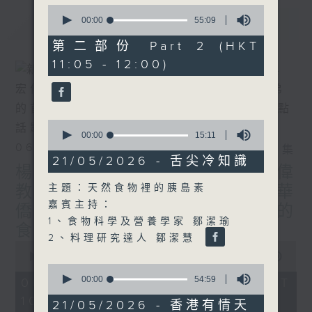
0
seconds
最新
00:00
55:09
LATEST
of
55
第二部份 Part 2 (HKT
minutes,
11:05 - 12:00)
9
seconds
0
seconds
00:00
15:11
of
06/08/2026
相片集
15
21/05/2026 - 舌尖冷知識
minutes,
楊子矜 麥尚中 鄒潔瑜 吳宏偉
11
教授/北都大學城，一帶一路華
主題：天然食物裡的胰島素
seconds
嘉賓主持：
僑子弟的首選？/癌症化療後的
1、食物科學及營養學家 鄒潔瑜
食療調理/社會熱點話題
2、料理研究達人 鄒潔慧
0
seconds
00:00
1:50:00
of
0
1
seconds
00:00
54:59
06/08/2026 - 足本 Full (HKT
hour,
of
10:05 - 12:00)
50
54
21/05/2026 - 香港有情天