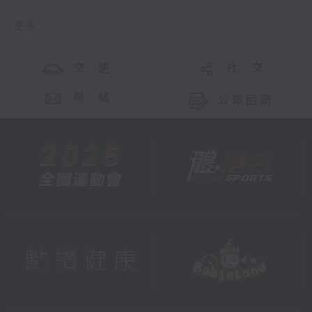
更多 ...
交 通
社 交
聯 絡
公眾回饋