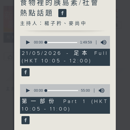
食物裡的胰島素/社會
熱點話題
主持人：楊子矜、麥尚中
新紫荊廣場
電台直播
所有集數
0
seconds
00:00
1:49:59
of
1
21/05/2026 - 足本 Full
hour,
您喜歡這個節目嗎?
(HKT 10:05 - 12:00)
49
minutes,
59
簡介
GIST
seconds
0
主持人：楊子矜、麥尚中
seconds
00:00
55:00
of
55
第一部份 Part 1 (HKT
minutes,
10:05 - 11:00)
0
seconds