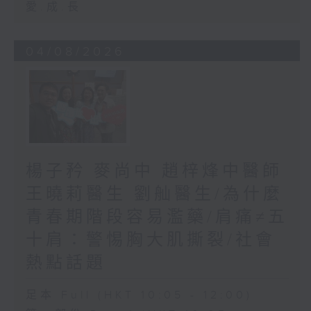
愛.成.長
04/08/2026
楊子矜 麥尚中 趙梓烽中醫師
王曉莉醫生 劉舢醫生/為什麼
青春期階段容易濫藥/肩痛≠五
十肩：警惕胸大肌撕裂/社會
熱點話題
足本 Full (HKT 10:05 - 12:00)