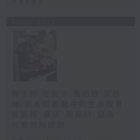
香港有情天
05/08/2026
楊子矜 麥尚中 喬柏𨧤 梁林
輝/劇本殺遊戲中的生命教育/
從影視“橫店”到鄉村“豎店”/
社會熱點話題
足本 Full (HKT 10:05 - 12:00)