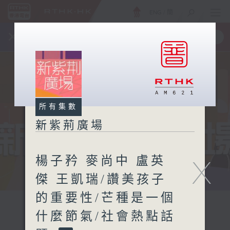
ENG
/
簡
×
全新 RTHK On The Go
取得
一手掌握 RTHK 電台、電視節目
所有集數
新紫荊廣場
楊子矜 麥尚中 盧英
X
傑 王凱瑞/讚美孩子
的重要性/芒種是一個
什麼節氣/社會熱點話