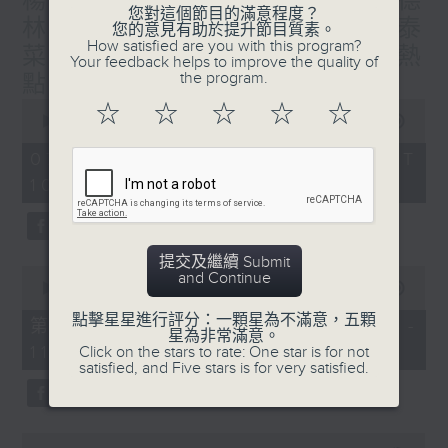
楊子矜 麥尚中 蔡朗清 許美德
您對這個節目的滿意程度？
林振成/九龍城的泰媽泰仔和泰
您的意見有助於提升節目質素。
How satisfied are you with this program?
菜/遊覽湖南瓷都醴陵市/社會熱
Your feedback helps to improve the quality of
the program.
點話題
0
☆
☆
☆
☆
☆
seconds
00:00
1:50:00
of
1
07/08/2026 - 足本 Full (HKT
hour,
10:05 - 12:00)
50
minutes,
0
seconds
提交及繼續 Submit
0
and Continue
seconds
00:00
55:10
of
點擊星星進行評分：一顆星為不滿意，五顆
55
第一部份 Part 1 (HKT 10:05 -
星為非常滿意。
minutes,
11:00)
Click on the stars to rate: One star is for not
10
satisfied, and Five stars is for very satisfied.
seconds
0