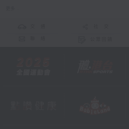
更多 ...
交 通
社 交
聯 絡
公眾回饋