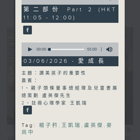
of
55
第二部份 Part 2 (HKT
最新
LATEST
minutes,
11:05 - 12:00)
10
seconds
0
seconds
00:00
55:00
of
55
03/06/2026 - 愛.成.長
minutes,
0
主題：讚美孩子的重要性
seconds
嘉賓：
1、親子頭條董事總經理及兒童書展
總策劃 盧英傑先生
2、註冊心理學家 王凱瑞
Tag:
楊子矜
,
王凱瑞
,
盧英傑
,
麥
07/08/2026
相片集
尚中