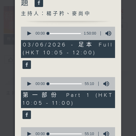
題
主持人：楊子矜、麥尚中
新紫荊廣場
電台直播
0
seconds
00:00
1:50:00
of
所有集數
1
03/06/2026 - 足本 Full
hour,
(HKT 10:05 - 12:00)
50
minutes,
您喜歡這個節目嗎?
0
seconds
簡介
GIST
0
seconds
00:00
55:10
of
主持人：楊子矜、麥尚中
55
第一部份 Part 1 (HKT
minutes,
10:05 - 11:00)
10
seconds
0
seconds
00:00
55:10