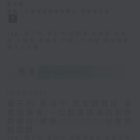
德大師
嘉賓：九龍城泰國菜負責人 林振成先生
Tag:
楊子矜
,
麥尚中
,
蔡朗清
,
許美德
,
林振
成
,
九龍城
,
泰國菜
,
中國三大瓷都
,
醴陵陶瓷
,
釉下五彩瓷
預告
UPCOMING
10/08/2026
楊子矜 麥尚中 郭家驊教授 袁
建滔導演/一位動畫導演的創意
與堅持/健康GOGOGO/社會熱
點話題
Tag:
楊子矜
,
麥尚中
,
郭家驊教授
,
袁建滔導