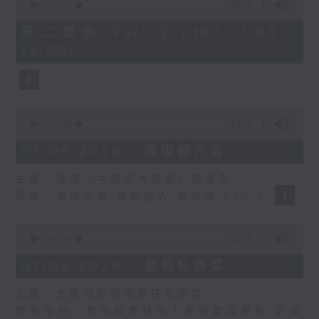
seconds
00:00
55:10
of
55
第二部份 Part 2 (HKT 11:05 -
minutes,
12:00)
10
seconds
0
seconds
00:00
14:34
of
14
07/08/2026 - 廣場觀光客
minutes,
34
主題：湖南「中國三大瓷都」醴陵市
seconds
嘉賓：專欄作家 旅遊達人 蔡朗清 Louis
0
seconds
00:00
55:00
of
55
07/08/2026 - 紫荊私房菜
minutes,
0
主題：九龍城的泰媽泰仔和泰菜
seconds
嘉賓主持：群生飲食技術人員協會理事長 許美