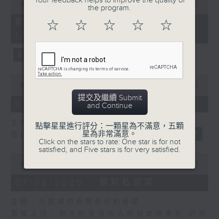
Your feedback helps to improve the quality of
seconds
00:00
55:10
the program.
of
55
第二部份 Part 2 (HKT 11:05 -
☆
☆
☆
☆
☆
minutes,
12:00)
10
seconds
0
seconds
00:00
14:34
of
提交及繼續 Submit
14
07/08/2026 - 廣場觀光客
and Continue
minutes,
34
主題：湖南「中國三大瓷都」醴陵市
seconds
點擊星星進行評分：一顆星為不滿意，五顆
星為非常滿意。
嘉賓：專欄作家 旅遊達人 蔡朗清 Louis
Click on the stars to rate: One star is for not
satisfied, and Five stars is for very satisfied.
0
seconds
00:00
55:00
of
55
07/08/2026 - 紫荊私房菜
minutes,
0
主題：九龍城的泰媽泰仔和泰菜
seconds
嘉賓主持：群生飲食技術人員協會理事長 許美