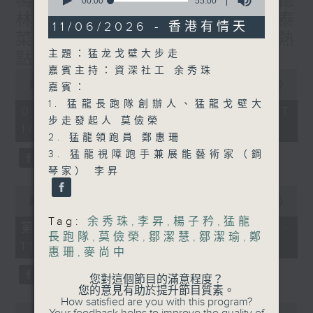
楊子矜 麥尚中 蔡朗清 許美德
seconds
00:00
55:00
of
林振成/九龍城的泰媽泰仔和泰
55
11/06/2026 - 香港有情天
minutes,
菜/遊覽湖南瓷都醴陵市/社會熱
0
主題：猛龙戈壁大步走
點話題
seconds
嘉賓主持：資深社工 余秀珠
0
seconds
00:00
1:50:00
嘉賓：
of
1. 猛龍長跑隊創辦人、猛龍戈壁大
1
07/08/2026 - 足本 Full (HKT
hour,
步走發起人 莫儉榮
10:05 - 12:00)
50
2. 猛龍領跑員 鄭惠珊
minutes,
0
3. 猛龍視障跑手兼展能藝術家（鋼
seconds
琴家） 李昇
0
seconds
00:00
55:10
of
Tag:
余秀珠
,
李昇
,
楊子矜
,
猛龍
55
第一部份 Part 1 (HKT 10:05 -
minutes,
長跑隊
,
莫儉榮
,
鄒潔慧
,
鄒潔瑜
,
鄭
11:00)
10
惠珊
,
麥尚中
seconds
您對這個節目的滿意程度？
您的意見有助於提升節目質素。
How satisfied are you with this program?
0