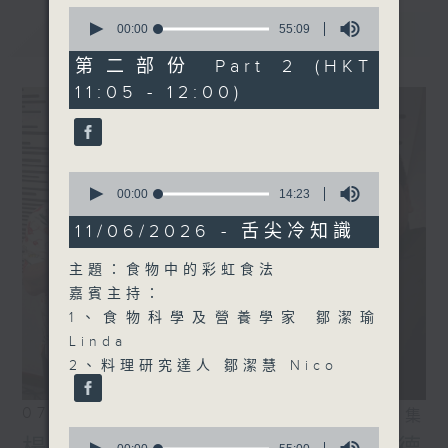
0
seconds
最新
00:00
55:09
LATEST
of
55
第二部份 Part 2 (HKT
minutes,
11:05 - 12:00)
9
seconds
0
seconds
00:00
14:23
of
14
11/06/2026 - 舌尖冷知識
minutes,
23
主題：食物中的彩虹食法
seconds
嘉賓主持：
1、食物科學及營養學家 鄒潔瑜
Linda
2、料理研究達人 鄒潔慧 Nico
07/08/2026
相片集
0