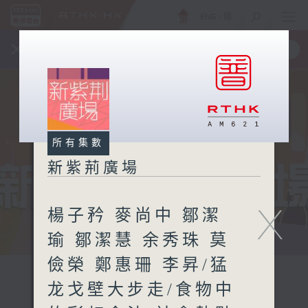
ENG
/
簡
×
全新 RTHK On The Go
取得
一手掌握 RTHK 電台、電視節目
所有集數
新紫荊廣場
X
楊子矜 麥尚中 鄒潔
瑜 鄒潔慧 余秀珠 莫
儉榮 鄭惠珊 李昇/猛
龙戈壁大步走/食物中