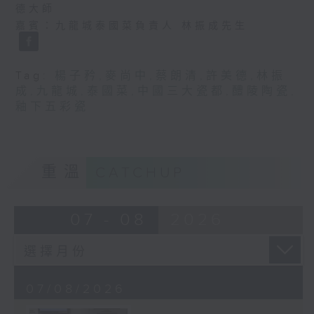
德大師
嘉賓：九龍城泰國菜負責人 林振成先生
Tag:
楊子矜
,
麥尚中
,
蔡朗清
,
許美德
,
林振
成
,
九龍城
,
泰國菜
,
中國三大瓷都
,
醴陵陶瓷
,
釉下五彩瓷
重溫
CATCHUP
07 - 08
2026
07/08/2026