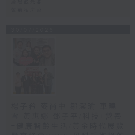
廣場觀光客
紫荊私房菜
30/07/2026
楊子矜 麥尚中 鄒潔瑜 車曉
雪 黃惠娜 鄧子平/科技+營養
=健康智齡生活/黃金時代展覽