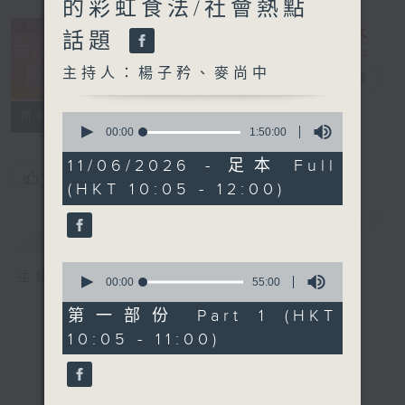
的彩虹食法/社會熱點
話題
主持人：楊子矜、麥尚中
新紫荊廣場
電台直播
所有集數
0
seconds
00:00
1:50:00
of
1
11/06/2026 - 足本 Full
hour,
您喜歡這個節目嗎?
(HKT 10:05 - 12:00)
50
minutes,
0
簡介
GIST
seconds
0
主持人：楊子矜、麥尚中
seconds
00:00
55:00
of
55
第一部份 Part 1 (HKT
minutes,
10:05 - 11:00)
0
seconds