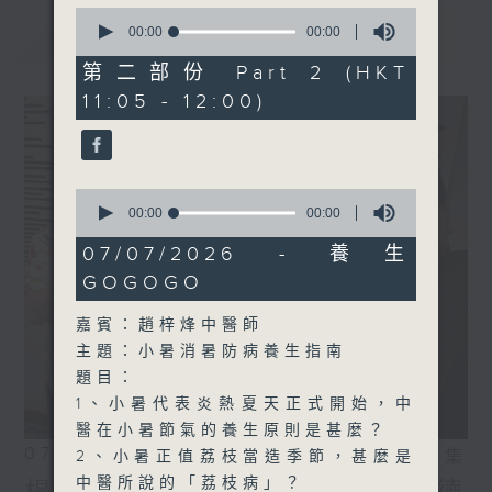
0
seconds
最新
00:00
00:00
LATEST
of
0
第二部份 Part 2 (HKT
seconds
11:05 - 12:00)
0
seconds
00:00
00:00
of
0
07/07/2026 - 養生
seconds
GOGOGO
嘉賓：趙梓烽中醫師
主題：小暑消暑防病養生指南
題目：
1、小暑代表炎熱夏天正式開始，中
醫在小暑節氣的養生原則是甚麼？
07/08/2026
相片集
2、小暑正值荔枝當造季節，甚麼是
中醫所說的「荔枝病」？