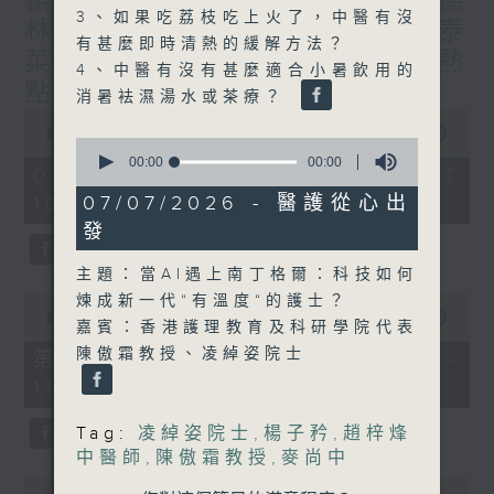
楊子矜 麥尚中 蔡朗清 許美德
3、如果吃荔枝吃上火了，中醫有沒
林振成/九龍城的泰媽泰仔和泰
有甚麼即時清熱的緩解方法？
菜/遊覽湖南瓷都醴陵市/社會熱
4、中醫有沒有甚麼適合小暑飲用的
點話題
消暑袪濕湯水或茶療？
0
seconds
00:00
1:50:00
0
of
seconds
00:00
00:00
1
07/08/2026 - 足本 Full (HKT
of
hour,
0
07/07/2026 - 醫護從心出
10:05 - 12:00)
50
seconds
minutes,
發
0
seconds
主題：當AI遇上南丁格爾：科技如何
0
煉成新一代“有溫度“的護士？
seconds
00:00
55:10
嘉賓：香港護理教育及科研學院代表
of
55
陳傲霜教授、凌綽姿院士
第一部份 Part 1 (HKT 10:05 -
minutes,
11:00)
10
seconds
Tag:
凌綽姿院士
,
楊子矜
,
趙梓烽
中醫師
,
陳傲霜教授
,
麥尚中
0