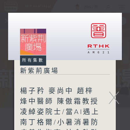
ENG
/
簡
×
全新 RTHK On The Go
取得
一手掌握 RTHK 電台、電視節目
所有集數
新紫荊廣場
楊子矜 麥尚中 趙梓
X
烽中醫師 陳傲霜教授
凌綽姿院士/當AI遇上
南丁格爾/小暑消暑防