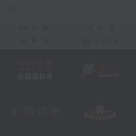
更多 ...
交 通
社 交
聯 絡
公眾回饋