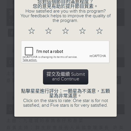
您對這個節目的滿意程度？
seconds
00:00
55:10
您的意見有助於提升節目質素。
of
How satisfied are you with this program?
55
第二部份 Part 2 (HKT 11:05 -
Your feedback helps to improve the quality of
minutes,
the program.
12:00)
10
seconds
☆
☆
☆
☆
☆
0
seconds
00:00
14:34
of
14
07/08/2026 - 廣場觀光客
minutes,
34
主題：湖南「中國三大瓷都」醴陵市
提交及繼續 Submit
seconds
and Continue
嘉賓：專欄作家 旅遊達人 蔡朗清 Louis
點擊星星進行評分：一顆星為不滿意，五顆
0
星為非常滿意。
seconds
00:00
55:00
Click on the stars to rate: One star is for not
of
satisfied, and Five stars is for very satisfied.
55
07/08/2026 - 紫荊私房菜
minutes,
0
主題：九龍城的泰媽泰仔和泰菜
seconds
嘉賓主持：群生飲食技術人員協會理事長 許美