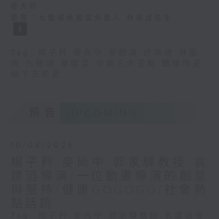
德大師
嘉賓：九龍城泰國菜負責人 林振成先生
Tag:
楊子矜
,
麥尚中
,
蔡朗清
,
許美德
,
林振
成
,
九龍城
,
泰國菜
,
中國三大瓷都
,
醴陵陶瓷
,
釉下五彩瓷
預告
UPCOMING
10/08/2026
楊子矜 麥尚中 郭家驊教授 袁
建滔導演/一位動畫導演的創意
與堅持/健康GOGOGO/社會熱
點話題
Tag:
楊子矜
,
麥尚中
,
郭家驊教授
,
袁建滔導