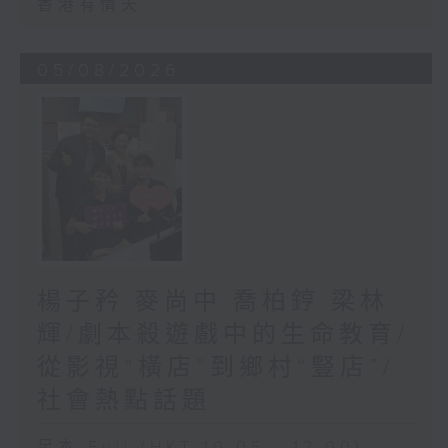
香港有情天
05/08/2026
楊子矜 麥尚中 喬柏𨧤 梁林
輝/劇本殺遊戲中的生命教育/
從影視“橫店”到鄉村“豎店”/
社會熱點話題
足本 Full (HKT 10:05 - 12:00)