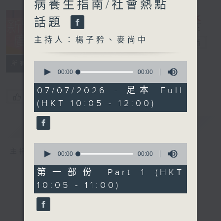
病養生指南/社會熱點
話題
主持人：楊子矜、麥尚中
新紫荊廣場
電台直播
所有集數
0
seconds
00:00
00:00
of
0
07/07/2026 - 足本 Full
seconds
您喜歡這個節目嗎?
(HKT 10:05 - 12:00)
簡介
GIST
0
主持人：楊子矜、麥尚中
seconds
00:00
00:00
of
0
第一部份 Part 1 (HKT
seconds
10:05 - 11:00)