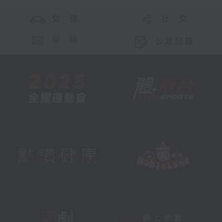
交 通
社 交
聯 絡
公眾回饋