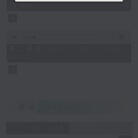
minutes,
19:00)
0
seconds
0
seconds
00:00
30:09
of
30
第二部份 Part 2 (HKT 19:05 -
minutes,
19:35)
9
seconds
重溫
CATCHUP
07 - 08
2026