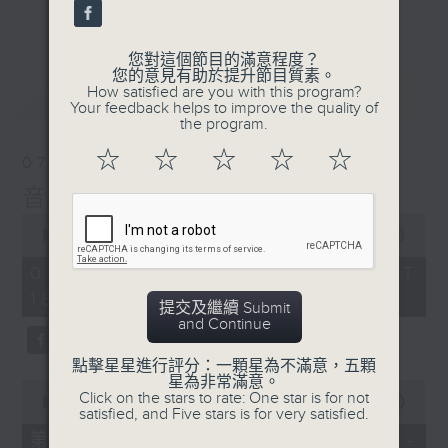
10
會請熱愛音樂的聽眾到現場述說「樂光情
更多...
seconds
話」，重溫那些年欣賞美妙旋律的記憶.....
每周一到周五晚上六點到七點半，歡迎一同體
您對這個節目的滿意程度？
驗輕鬆自在的音樂抱抱!
您的意見有助於提升節目質素。
How satisfied are you with this program?
最新
LATEST
Your feedback helps to improve the quality of
the program.
☆
☆
☆
☆
☆
07/08/2026
音樂抱抱
0
seconds
00:00
1:25:00
of
1
07/08/2026 - 足本 Full (HKT
hour,
18:05 - 19:35)
25
提交及繼續 Submit
minutes,
and Continue
0
seconds
點擊星星進行評分：一顆星為不滿意，五顆
星為非常滿意。
0
Click on the stars to rate: One star is for not
seconds
00:00
55:00
satisfied, and Five stars is for very satisfied.
of
55
第一部份 Part 1 (HKT 18:05 -