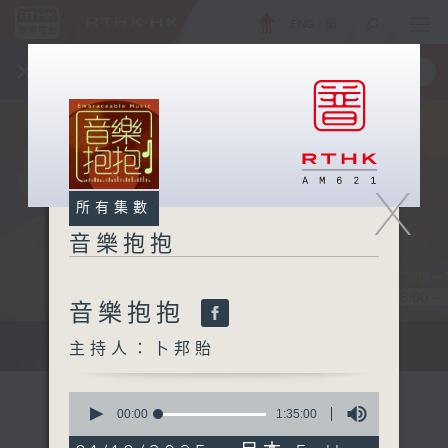
ENG
/
簡
×
全新 RTHK On The Go
取得
一手掌握 RTHK 電台、電視節目
X
所有集數
音樂抱抱
音樂抱抱
主持卜邦貽：享受被音樂擁抱的滋味
主持人：卜邦貽
0
seconds
00:00
1:35:00
of
1