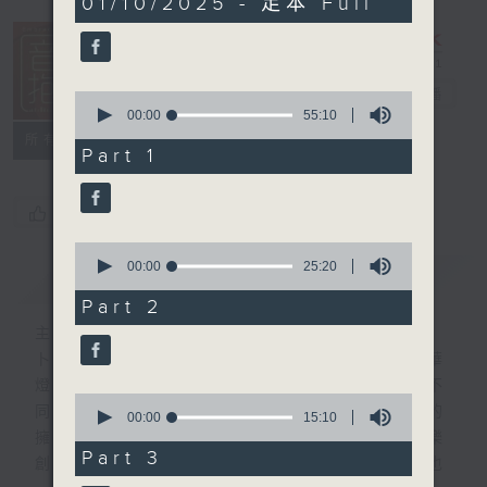
01/10/2025 - 足本 Full
hour,
35
minutes,
0
seconds
音樂抱抱
電台直播
0
seconds
00:00
55:10
of
所有集數
55
Part 1
minutes,
10
seconds
您喜歡這個節目嗎?
0
seconds
00:00
25:20
簡介
GIST
of
25
Part 2
minutes,
主持人：卜邦貽
20
seconds
卜邦貽的「音樂抱抱」，期盼在夜幕低垂，華
燈初上，結束一天忙碌工作後，能用各類型不
0
同感覺的音樂，給聽眾朋友充滿熱情和活力的
seconds
00:00
15:10
of
擁抱。節目不定期邀請資深及新進歌手，音樂
15
Part 3
創作者分享「星星點燈」的入行成名經歷，也
minutes,