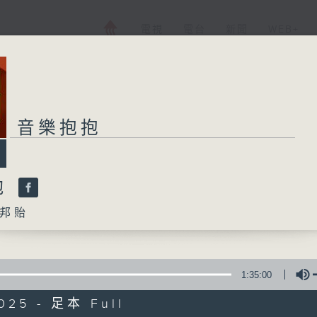
電視
電台
新聞
WEB+
音樂抱抱
抱
邦貽
1:35:00
2025 - 足本 Full