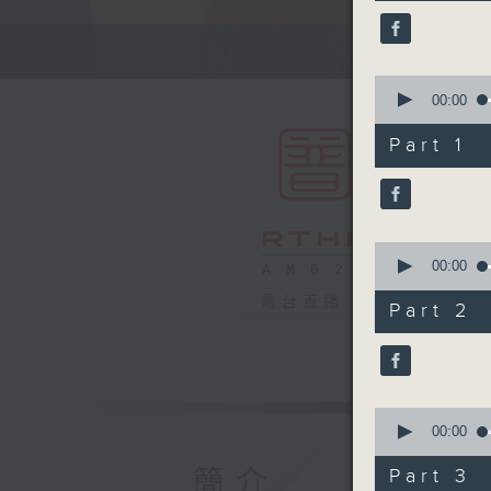
35
minutes,
0
seconds
90%
0
seconds
00:00
of
55
Part 1
minutes,
10
seconds
90%
0
seconds
00:00
of
25
電台直播
Part 2
minutes,
20
seconds
90%
0
seconds
00:00
of
15
簡介
Part 3
minutes,