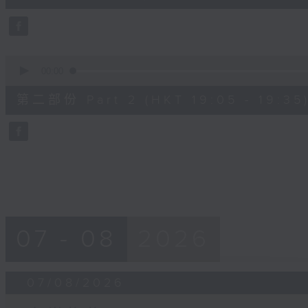
0
seconds
Volume
90%
0
seconds
00:00
of
30
第二部份 Part 2 (HKT 19:05 - 19:35
minutes,
9
seconds
Volume
90%
07 - 08
2026
07/08/2026