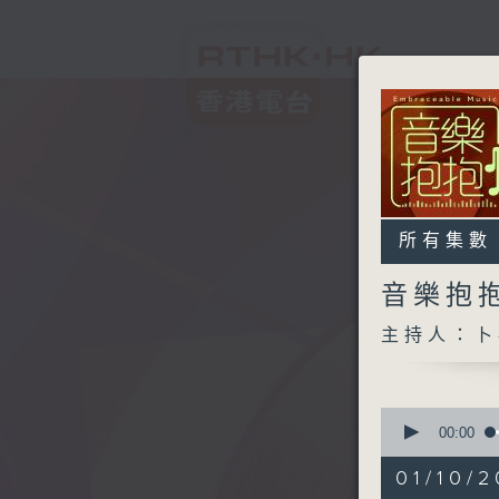
所有集數
音樂抱
主持人：卜
0
seconds
00:00
of
1
01/10/
hour,