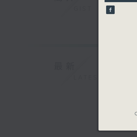
10
GIST
seconds
90%
最新
LATEST
C