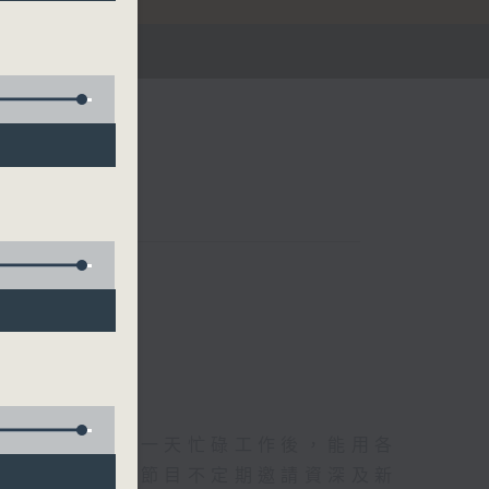
華燈初上，結束一天忙碌工作後，能用各
和活力的擁抱。節目不定期邀請資深及新