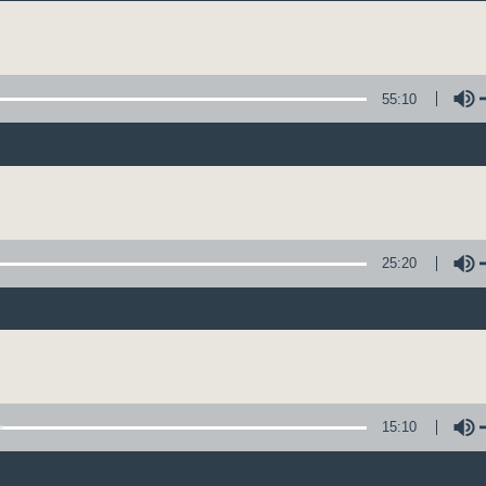
主持卜邦貽：享受被音樂擁抱的滋味
Volume
55:10
Volume
音樂抱抱
所有集數
25:20
您喜歡這個節目嗎?
Volume
主持人：卜邦貽
15:10
卜邦貽的「音樂抱抱」，期盼在夜幕低垂，
類型不同感覺的音樂，給聽眾朋友充滿熱情