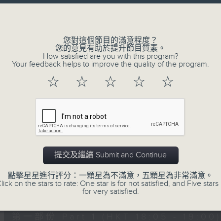
進歌手，音樂創作者分享「星星點燈」的入
Volume
場述說「樂光情話」，重溫那些年欣賞美妙旋律
七點半，歡迎一同體驗輕鬆自在的音樂抱抱!
您對這個節目的滿意程度？
您的意見有助於提升節目質素。
How satisfied are you with this program?
Your feedback helps to improve the quality of the program.
07/08/2026
☆
☆
☆
☆
☆
音樂抱抱
0
seconds
00:00
of
1
07/08/2026 - 足本 Full (HKT 18:05 
hour,
25
提交及繼續 Submit and Continue
minutes,
0
點擊星星進行評分：一顆星為不滿意，五顆星為非常滿意。
seconds
Volume
lick on the stars to rate: One star is for not satisfied, and Five stars 
90%
0
for very satisfied.
seconds
00:00
of
55
第一部份 Part 1 (HKT 18:05 - 19:00)
minutes,