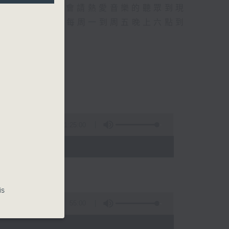
行成名經歷，也會請熱愛音樂的聽眾到現
的記憶.....每周一到周五晚上六點到
1:25:00
- 19:35)
is
55:00