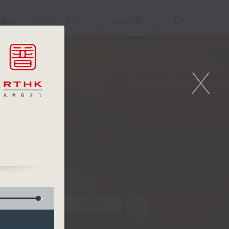
重溫
APPS
我們
ENG
/
簡
X