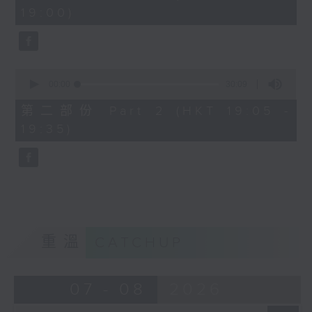
minutes,
19:00)
0
seconds
0
seconds
00:00
30:09
of
30
第二部份 Part 2 (HKT 19:05 -
minutes,
19:35)
9
seconds
重溫
CATCHUP
07 - 08
2026