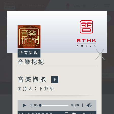
ENG
/
簡
×
全新 RTHK On The Go
取得
一手掌握 RTHK 電台、電視節目
X
所有集數
音樂抱抱
音樂抱抱
主持卜邦貽：享受被音樂擁抱的滋味
主持人：卜邦貽
0
seconds
00:00
00:00
of
0