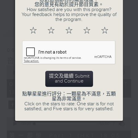
會請熱愛音樂的聽眾到現場述說「樂光情
更多...
您的意見有助於提升節目質素。
話」，重溫那些年欣賞美妙旋律的記憶.....
How satisfied are you with this program?
Your feedback helps to improve the quality of
每周一到周五晚上六點到七點半，歡迎一同體
the program.
驗輕鬆自在的音樂抱抱!
最新
LATEST
☆
☆
☆
☆
☆
06/08/2026
音樂抱抱
0
seconds
00:00
1:24:59
提交及繼續 Submit
of
and Continue
1
06/08/2026 - 足本 Full (HKT
hour,
18:05 - 19:35)
24
點擊星星進行評分：一顆星為不滿意，五顆
minutes,
星為非常滿意。
59
Click on the stars to rate: One star is for not
seconds
satisfied, and Five stars is for very satisfied.
0
seconds
00:00
55:00
of
55
第一部份 Part 1 (HKT 18:05 -