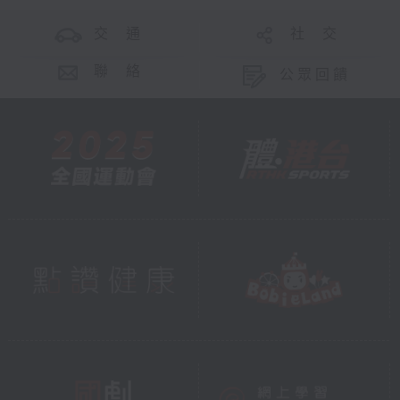
交 通
社 交
聯 絡
公眾回饋