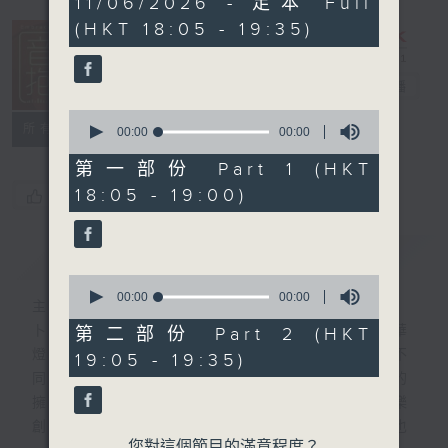
11/06/2026 - 足本 Full
seconds
(HKT 18:05 - 19:35)
音樂抱抱
電台直播
0
所有集數
seconds
00:00
00:00
of
0
第一部份 Part 1 (HKT
seconds
18:05 - 19:00)
您喜歡這個節目嗎?
簡介
GIST
0
seconds
00:00
00:00
主持人：卜邦貽
of
0
卜邦貽的「音樂抱抱」，期盼在夜幕低垂，華
第二部份 Part 2 (HKT
seconds
燈初上，結束一天忙碌工作後，能用各類型不
19:05 - 19:35)
同感覺的音樂，給聽眾朋友充滿熱情和活力的
擁抱。節目不定期邀請資深及新進歌手，音樂
創作者分享「星星點燈」的入行成名經歷，也
您對這個節目的滿意程度？