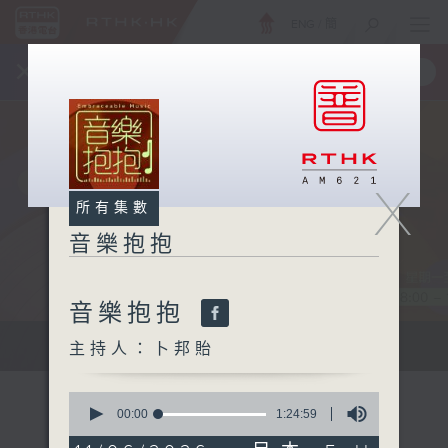
ENG
/
簡
×
全新 RTHK On The Go
取得
一手掌握 RTHK 電台、電視節目
X
所有集數
音樂抱抱
音樂抱抱
主持卜邦貽：享受被音樂擁抱的滋味
主持人：卜邦貽
0
seconds
00:00
1:24:59
of
1