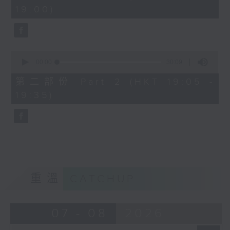
minutes,
19:00)
0
seconds
0
seconds
00:00
30:09
of
30
第二部份 Part 2 (HKT 19:05 -
minutes,
19:35)
9
seconds
重溫
CATCHUP
07 - 08
2026