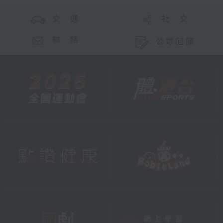
交 通
社 交
聯 絡
公眾回饋