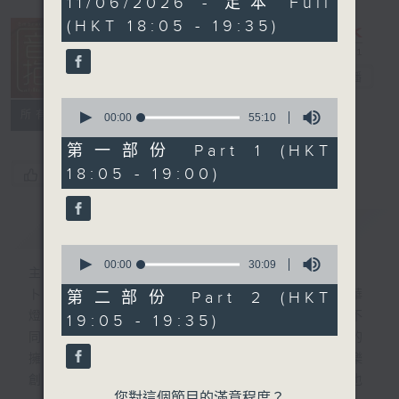
11/06/2026 - 足本 Full
hour,
(HKT 18:05 - 19:35)
24
minutes,
59
seconds
音樂抱抱
電台直播
0
所有集數
seconds
00:00
55:10
of
55
第一部份 Part 1 (HKT
minutes,
18:05 - 19:00)
您喜歡這個節目嗎?
10
seconds
簡介
GIST
0
seconds
00:00
30:09
主持人：卜邦貽
of
30
卜邦貽的「音樂抱抱」，期盼在夜幕低垂，華
第二部份 Part 2 (HKT
minutes,
燈初上，結束一天忙碌工作後，能用各類型不
19:05 - 19:35)
9
seconds
同感覺的音樂，給聽眾朋友充滿熱情和活力的
擁抱。節目不定期邀請資深及新進歌手，音樂
創作者分享「星星點燈」的入行成名經歷，也
您對這個節目的滿意程度？