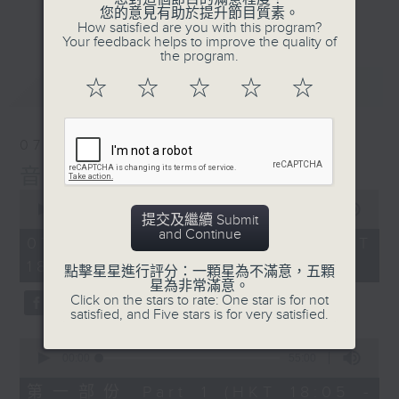
會請熱愛音樂的聽眾到現場述說「樂光情
更多...
您的意見有助於提升節目質素。
話」，重溫那些年欣賞美妙旋律的記憶.....
How satisfied are you with this program?
Your feedback helps to improve the quality of
每周一到周五晚上六點到七點半，歡迎一同體
the program.
驗輕鬆自在的音樂抱抱!
最新
LATEST
☆
☆
☆
☆
☆
07/08/2026
音樂抱抱
0
seconds
00:00
1:25:00
提交及繼續 Submit
of
and Continue
1
07/08/2026 - 足本 Full (HKT
hour,
18:05 - 19:35)
25
點擊星星進行評分：一顆星為不滿意，五顆
minutes,
星為非常滿意。
0
Click on the stars to rate: One star is for not
seconds
satisfied, and Five stars is for very satisfied.
0
seconds
00:00
55:00
of
55
第一部份 Part 1 (HKT 18:05 -