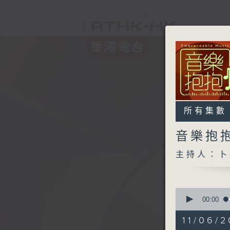
所有集數
音樂抱
主持人：卜
0
seconds
00:00
of
1
11/06/2
hour,