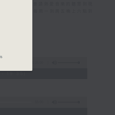
行成名經歷，也會請熱愛音樂的聽眾到現
的記憶.....每周一到周五晚上六點到
is
1:25:00
- 19:35)
55:00