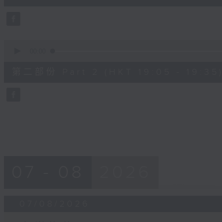
0
seconds
Volume
90%
0
seconds
00:00
of
30
第二部份 Part 2 (HKT 19:05 - 19:35
minutes,
9
seconds
Volume
90%
07 - 08
2026
07/08/2026