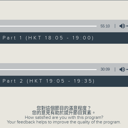
主持卜邦貽：享受被音樂擁抱的滋味
Volume
55:10
art 1 (HKT 18:05 - 19:00)
Volume
音樂抱抱
所有集數
30:09
art 2 (HKT 19:05 - 19:35)
您喜歡這個節目嗎?
Volume
您對這個節目的滿意程度？
主持人：卜邦貽
您的意見有助於提升節目質素。
卜邦貽的「音樂抱抱」，期盼在夜幕低垂，
How satisfied are you with this program?
Your feedback helps to improve the quality of the program.
類型不同感覺的音樂，給聽眾朋友充滿熱情