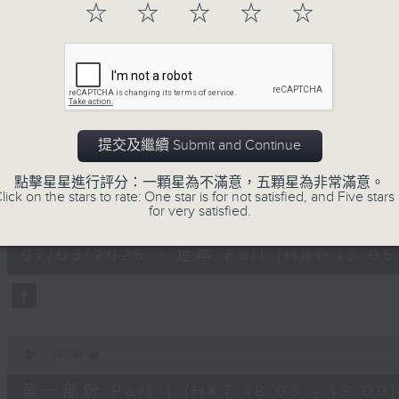
☆
☆
☆
☆
☆
進歌手，音樂創作者分享「星星點燈」的入
場述說「樂光情話」，重溫那些年欣賞美妙旋律
七點半，歡迎一同體驗輕鬆自在的音樂抱抱!
07/08/2026
提交及繼續 Submit and Continue
音樂抱抱
點擊星星進行評分：一顆星為不滿意，五顆星為非常滿意。
lick on the stars to rate: One star is for not satisfied, and Five stars 
0
for very satisfied.
seconds
00:00
of
1
07/08/2026 - 足本 Full (HKT 18:05 
hour,
25
minutes,
0
seconds
Volume
90%
0
seconds
00:00
of
55
第一部份 Part 1 (HKT 18:05 - 19:00)
minutes,