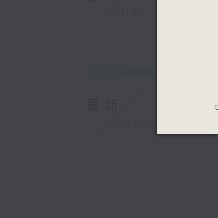
GIST
最新
C
LATEST