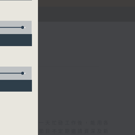
華燈初上，結束一天忙碌工作後，能用各
和活力的擁抱。節目不定期邀請資深及新