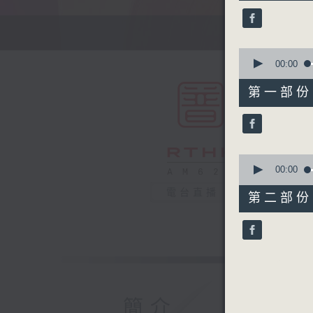
24
minutes,
59
seconds
90%
0
seconds
00:00
of
55
第一部份 P
minutes,
10
seconds
90%
0
seconds
00:00
of
30
電台直播
第二部份 P
minutes,
9
seconds
90%
簡介