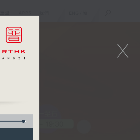
重溫
APPS
我們
ENG
/
簡
X