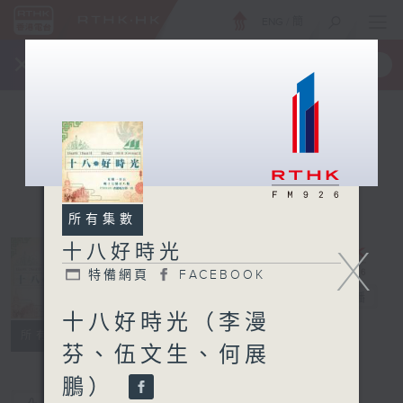
ENG
/
簡
×
全新 RTHK On The Go
取得
一手掌握 RTHK 電台、電視節目
所有集數
X
十八好時光
特備網頁
FACEBOOK
十八好時光
電台直播
十八好時光（李漫
特備網頁
FACEBOOK
所有集數
芬、伍文生、何展
鵬）