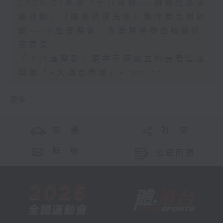
2026-27年度「十八有藝──離島社區演
藝計劃」《離島邊度先係》無伴奏合唱計
劃──小型音樂會：專業無伴奏合唱藝術
家表演
「十八區樂部」東華三院成立的長者管弦
樂團「E大調合奏團」E Major
更多 ...
交 通
社 交
聯 絡
公眾回饋