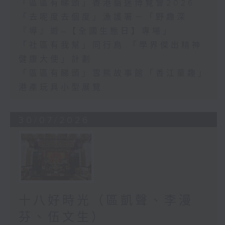
「區區有睇頭」香港貓迷博覽會2026
「去呢度去個度」漁護署－「野趣深
『導』遊–【全國生態日】專場」
「社區有我幫」同行鳥 「學界傑出精神
健康大使」計劃
「區區有睇頭」雪熊故事館「香江童趣」
港產玩具小型展覽
30/07/2026
十八好時光（區凱聲、李漫
芬、伍文生）