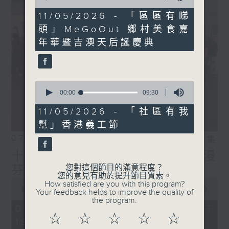
of
22
11/05/2026 - 「區區有睇
minutes,
頭」MeGoOut 鄉村美食嘉
27
seconds
年華暨吉澳天后誕慶典
0
seconds
00:00
09:30
of
9
11/05/2026 - 「社區有我
minutes,
幫」香港義工節
30
seconds
07/08/2026
相片集
十八好時光（區凱聲、李漫
您對這個節目的滿意程度？
芬、伍文生）
您的意見有助於提升節目質素。
0
How satisfied are you with this program?
seconds
00:00
55:59
Your feedback helps to improve the quality of
of
the program.
55
07/08/2026 - 足本 Full (HKT
minutes,
☆
☆
☆
☆
☆
19:04 - 20:00)
59