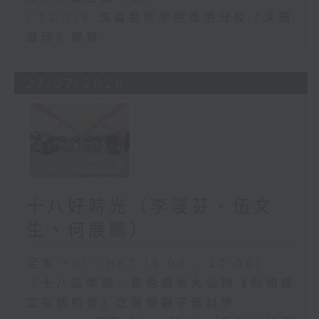
L'ÉCOLE 珠寶藝術學院香港分校《深珊
藏珍》展覽
27/07/2026
十八好時光（李漫芬、伍文
生、何展鵬）
足本 Full (HKT 19:00 - 20:00)
「十八區樂部」嗇色園黃大仙祠《你和義
工有個約會》之暑期親子嗇科學