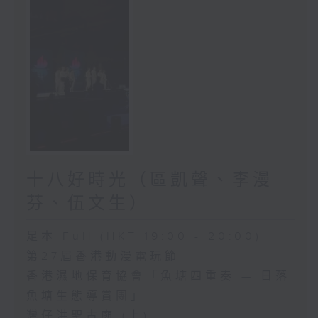
十八好時光（區凱聲、李漫
芬、伍文生）
足本 Full (HKT 19:00 - 20:00)
第27屆香港動漫電玩節
香港濕地保育協會「魚塘四重奏 — 日落
魚塘生態導賞團」
灣仔洪聖古廟 (上)