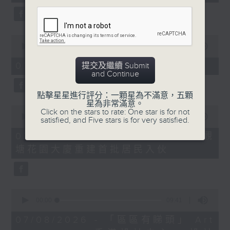
seconds
0
seconds
00:00
11:45
of
11
07/08/2026 - 兒童飛龍大使
提交及繼續 Submit
minutes,
and Continue
45
seconds
點擊星星進行評分：一顆星為不滿意，五顆
星為非常滿意。
0
Click on the stars to rate: One star is for not
seconds
00:00
15:02
satisfied, and Five stars is for very satisfied.
of
15
07/08/2026 - 「遇到好街坊」 觀
minutes,
塘花園大廈重建首批居民入伙
2
seconds
0
seconds
00:00
09:41
of
9
07/08/2026 - 「區區有睇頭」 Art
minutes,