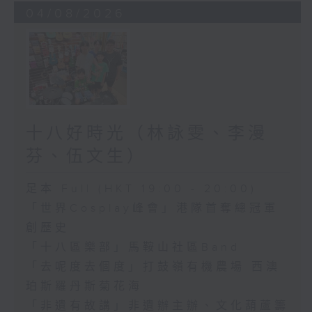
04/08/2026
十八好時光（林詠雯、李漫
芬、伍文生）
足本 Full (HKT 19:00 - 20:00)
「世界Cosplay峰會」港隊首奪總冠軍
創歷史
「十八區樂部」馬鞍山社區Band
「去呢度去個度」打鼓嶺有機農場 西澳
珀斯羅丹斯菊花海
「非遺有故講」非遺辦主辦、文化葫蘆籌