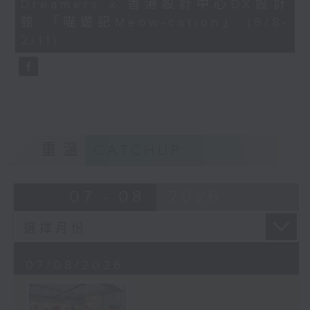
Dreamers x 香港設計中心DX設計
41
seconds
館 「喵遊記Meow-cation」 (6/8-
2/11)
重溫
CATCHUP
07 - 08
2026
07/08/2026