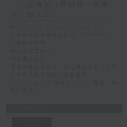
十八好時光（區凱聲、李漫
芬、伍文生）
足本 Full (HKT 19:00 - 20:00)
基督教香港信義會金齡薈 「花開印記」
花墟藝術計劃
灣仔洪聖古廟 (下)
灣仔地區資訊
陳廷驊基金會創導、生活書院策劃「慈悲
為本生命教育計劃」互動展覽
CHAT六廠 《種學織文2026：開放工作
室》展覽
28/07/2026