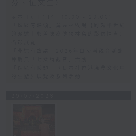
芬、伍文生）
足本 Full (HKT 19:00 - 20:00)
「區區有睇頭」薄鳧林牧場【跨越半世紀
的派遞｜郵差陳為薄扶林寫的影像情書】
攝影展覽
「非遺有故講」2026年白沙灣觀音誕酬
神慶典「七女請觀音」活動
「區區有睇頭」《長春社香港漁農文化中
的生態》展覽及系列活動
29/07/2026