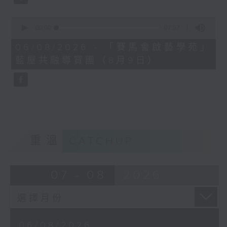
0
seconds
00:00
07:57
of
7
06/08/2026 - 「賽馬會啟藝學苑」
minutes,
藍屋共融導賞團（8月9日）
57
seconds
重溫
CATCHUP
07 - 08
2026
06/08/2026