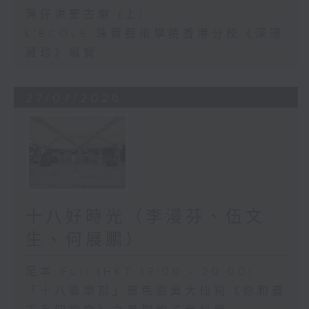
灣仔洪聖古廟 (上)
L'ÉCOLE 珠寶藝術學院香港分校《深珊
藏珍》展覽
27/07/2026
十八好時光（李漫芬、伍文
生、何展鵬）
足本 Full (HKT 19:00 - 20:00)
「十八區樂部」嗇色園黃大仙祠《你和義