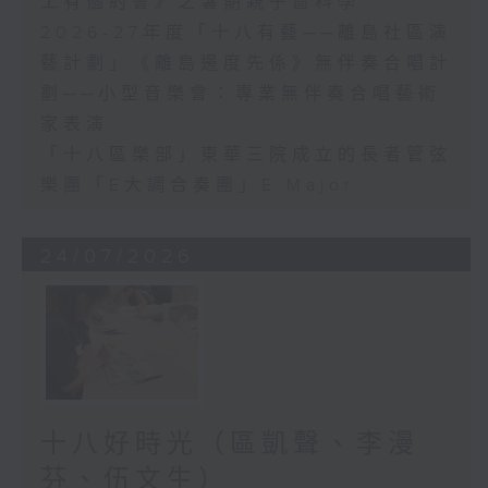
工有個約會》之暑期親子嗇科學
2026-27年度「十八有藝──離島社區演
藝計劃」《離島邊度先係》無伴奏合唱計
劃──小型音樂會：專業無伴奏合唱藝術
家表演
「十八區樂部」東華三院成立的長者管弦
樂團「E大調合奏團」E Major
24/07/2026
十八好時光（區凱聲、李漫
芬、伍文生）