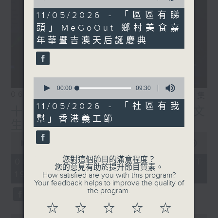
of
22
11/05/2026 - 「區區有睇
minutes,
頭」MeGoOut 鄉村美食嘉
27
seconds
年華暨吉澳天后誕慶典
0
seconds
00:00
09:30
06/08/2026
相片集
of
9
11/05/2026 - 「社區有我
十八好時光（區凱聲、伍文
minutes,
幫」香港義工節
30
生、何展鵬）
seconds
0
seconds
00:00
55:59
of
55
您對這個節目的滿意程度？
06/08/2026 - 足本 Full (HKT
minutes,
您的意見有助於提升節目質素。
19:04 - 20:00)
59
How satisfied are you with this program?
seconds
Your feedback helps to improve the quality of
the program.
☆
☆
☆
☆
☆
0