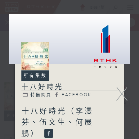
ENG
/
簡
×
全新 RTHK On The Go
取得
一手掌握 RTHK 電台、電視節目
所有集數
十八好時光
X
特備網頁
FACEBOOK
十八好時光
電台直播
十八好時光（李漫
特備網頁
FACEBOOK
所有集數
芬、伍文生、何展
鵬）