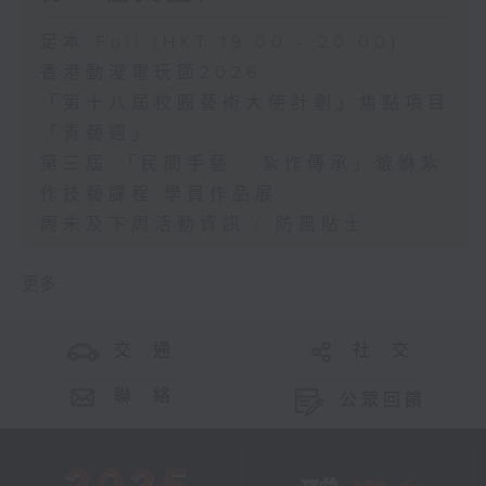
足本 Full (HKT 19:00 - 20:00)
香港動漫電玩節2026
「第十八屆校園藝術大使計劃」焦點項目
「青藝週」
第三屆 「民間手藝 · 紮作傳承」貔貅紮
作技藝課程 學員作品展
周末及下周活動資訊 / 防風貼士
更多 ...
交 通
社 交
聯 絡
公眾回饋