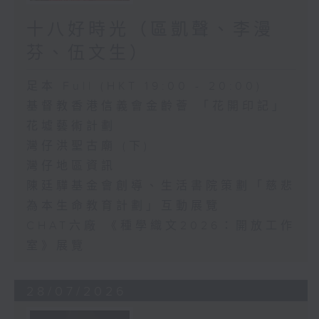
十八好時光（區凱聲、李漫
芬、伍文生）
足本 Full (HKT 19:00 - 20:00)
基督教香港信義會金齡薈 「花開印記」
花墟藝術計劃
灣仔洪聖古廟 (下)
灣仔地區資訊
陳廷驊基金會創導、生活書院策劃「慈悲
為本生命教育計劃」互動展覽
CHAT六廠 《種學織文2026：開放工作
室》展覽
28/07/2026