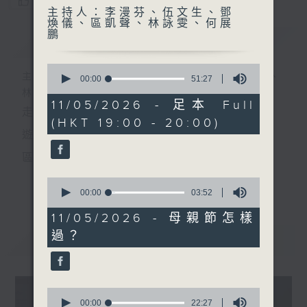
您喜歡這個節目嗎?
主持人：李漫芬、伍文生、鄧
煥儀、區凱聲、林詠雯、何展
鵬
簡介
GIST
0
主持人：李漫芬、伍文生、鄧煥儀、區凱聲、
seconds
00:00
51:27
of
林詠雯、何展鵬
51
11/05/2026 - 足本 Full
走出廣播道、深入十八區
minutes,
(HKT 19:00 - 20:00)
27
seconds
遊歷大街小巷、尋覓美好時光
區區香港、區區寶藏
十八好時光
0
更多...
seconds
00:00
03:52
主持：李漫芬、伍文生、區凱聲、林詠雯、何展鵬
of
3
11/05/2026 - 母親節怎樣
監製: 林嘉瑜
minutes,
過？
52
最新
LATEST
seconds
**LIKE 及 追蹤FB專頁，緊貼十八好時光
FB:
www.facebook.com/18heartfeltvibes.rthk
0
IG:
instagram.com/18heartfeltvibes.rthk
seconds
00:00
22:27