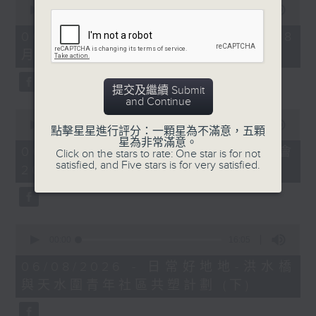
seconds
00:00
09:10
of
9
06/08/2026 - 第36屆美食博覽（8
minutes,
月13日起至17日）
10
seconds
提交及繼續 Submit
and Continue
0
seconds
00:00
07:17
點擊星星進行評分：一顆星為不滿意，五顆
of
星為非常滿意。
7
06/08/2026 - 世界Cosplay高峰會
Click on the stars to rate: One star is for not
minutes,
satisfied, and Five stars is for very satisfied.
2026
17
seconds
0
seconds
00:00
16:05
of
16
06/08/2026 - 日常好地地-洪水橋
minutes,
與天水圍青年社區共塑計劃 (下)
5
seconds