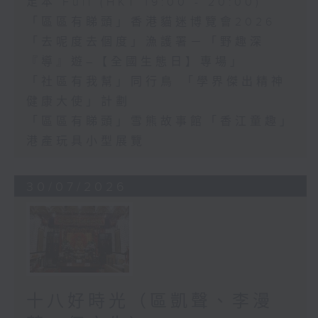
足本 Full (HKT 19:00 - 20:00)
「區區有睇頭」香港貓迷博覽會2026
「去呢度去個度」漁護署－「野趣深
『導』遊–【全國生態日】專場」
「社區有我幫」同行鳥 「學界傑出精神
健康大使」計劃
「區區有睇頭」雪熊故事館「香江童趣」
港產玩具小型展覽
30/07/2026
十八好時光（區凱聲、李漫