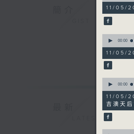
of
51
11/05/2
簡介
minutes,
27
seconds
GIST
90%
0
seconds
00:00
of
3
11/05
minutes,
52
seconds
90%
0
seconds
00:00
of
22
11/05
minutes,
27
吉澳天后
最新
seconds
90%
LATEST
0