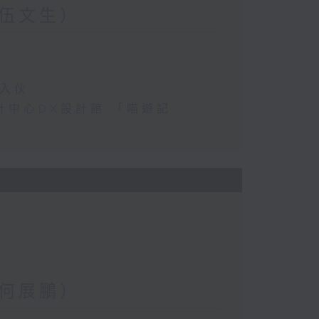
伍文生）
民入伙
港設計中心DX設計館 「喵遊記
何展鵬）