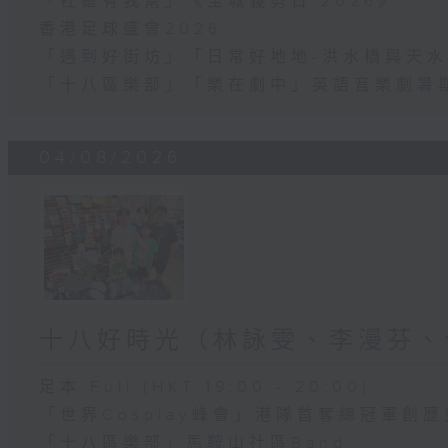
「社區有我幫」《全城義剪日 2026》
香港足球盛會2026
「遇到好街坊」「日常好地地-洪水橋與天水
「十八區樂部」「樂在劇中」英語音樂劇暑
04/08/2026
十八好時光（林詠雯、李漫芬、
足本 Full (HKT 19:00 - 20:00)
「世界Cosplay峰會」港隊首奪總冠軍創歷
「十八區樂部」馬鞍山社區Band