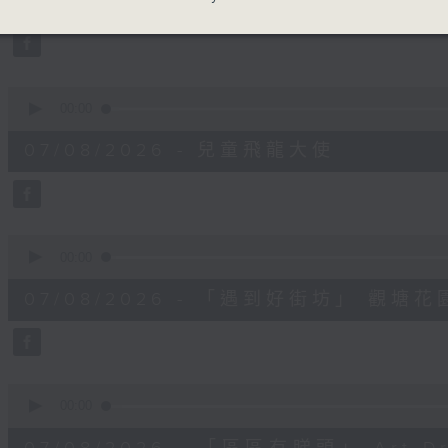
minutes,
59
seconds
Volume
90%
0
seconds
00:00
of
11
07/08/2026 - 兒童飛龍大使
minutes,
45
seconds
Volume
90%
0
seconds
00:00
of
15
07/08/2026 - 「遇到好街坊」 觀
minutes,
2
seconds
Volume
90%
0
seconds
00:00
of
9