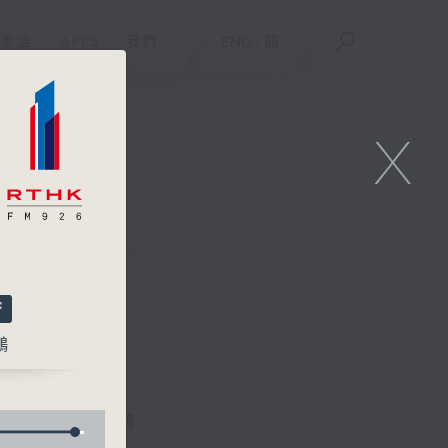
重溫
APPS
我們
ENG
/
簡
X
鵬
林詠雯、何展鵬