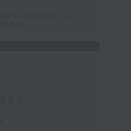
圍青年社區共塑計劃」(上)
期培訓活動
伍文生）
史