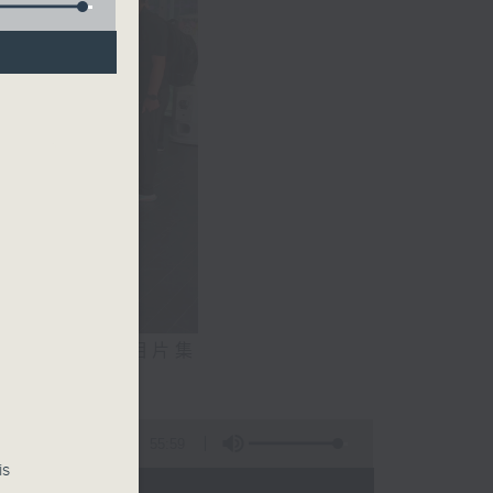
相片集
文生）
55:59
is
 - 20:00)