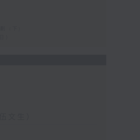
 (下)
日）
伍文生）