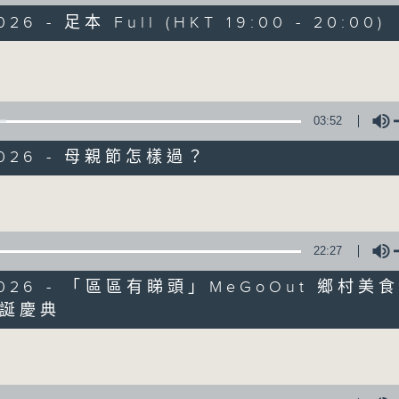
走出廣播道、深入十八區
026 - 足本 Full (HKT 19:00 - 20:00)
遊歷大街小巷、尋覓美好時光
區區香港、區區寶藏
Volume
十八好時光
主持：李漫芬、伍文生、區凱聲、林詠雯、何展鵬
03:52
監製: 林嘉瑜
**LIKE 及 追蹤FB專頁，緊貼十八好時光
/2026 - 母親節怎樣過？
FB:
www.facebook.com/18heartfeltvibes.rthk
Volume
IG:
instagram.com/18heartfeltvibes.rthk
22:27
/2026 - 「區區有睇頭」MeGoOut 鄉村
誕慶典
Volume