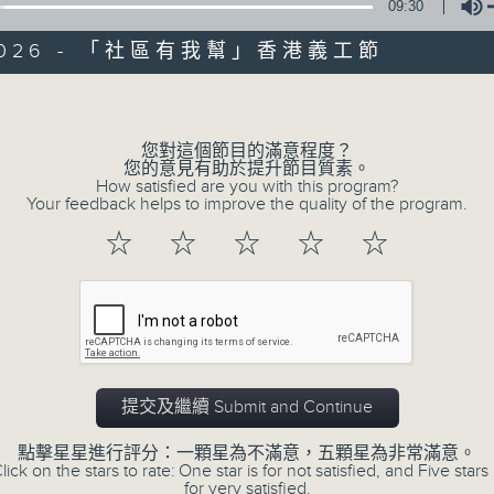
09:30
/2026 - 「社區有我幫」香港義工節
Volume
您對這個節目的滿意程度？
您的意見有助於提升節目質素。
How satisfied are you with this program?
Your feedback helps to improve the quality of the program.
☆
☆
☆
☆
☆
07/08/2026
十八好時光（區凱聲、李漫芬、伍
提交及繼續 Submit and Continue
0
seconds
00:00
點擊星星進行評分：一顆星為不滿意，五顆星為非常滿意。
of
lick on the stars to rate: One star is for not satisfied, and Five stars 
55
for very satisfied.
07/08/2026 - 足本 Full (HKT 19:04