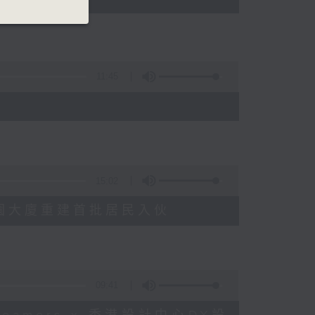
11:45
15:02
塘花園大廈重建首批居民入伙
09:41