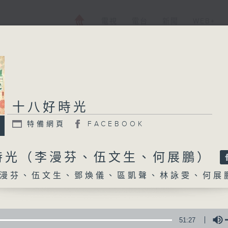
電視
電台
新聞
WEB+
十八好時光
十八好時光
特備網頁
FACEBOOK
特備網頁
FACEBOOK
所有集數
時光（李漫芬、伍文生、何展鵬）
漫芬、伍文生、鄧煥儀、區凱聲、林詠雯、何展
您喜歡這個節目嗎?
主持人：李漫芬、伍文生、鄧煥儀、區凱聲、
51:27