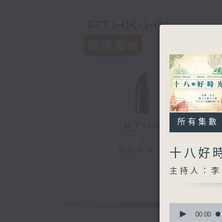
所有集數
電台直播
十八好
主持人：李
0
seconds
00:00