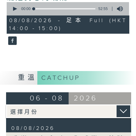
0
seconds
00:00
52:55
of
52
08/08/2026 - 足本 Full (HKT
minutes,
14:00 - 15:00)
55
seconds
重溫
CATCHUP
06 - 08
2026
08/08/2026