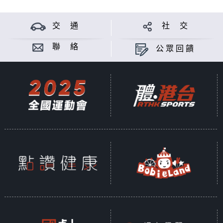
交 通
社 交
聯 絡
公眾回饋