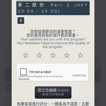
of
喜愛講東講西、文化通識的朋友，歡迎在
52
第二部份 Part 2 (HKT
facebook平台與主持思潮互動。
minutes,
23:04 - 24:00)
37
seconds
最新
LATEST
您對這個節目的滿意程度？
您的意見有助於提升節目質素。
How satisfied are you with this program?
06/08/2026
Your feedback helps to improve the quality of
the program.
講時裝已死？
☆
☆
☆
☆
☆
主持：鄧達智、海林
0
seconds
00:00
1:21:00
of
1
06/08/2026 - 足本 Full (HKT
hour,
22:35 - 24:00)
21
minutes,
0
seconds
提交及繼續 Submit
and Continue
0
seconds
00:00
25:10
點擊星星進行評分：一顆星為不滿意，五顆