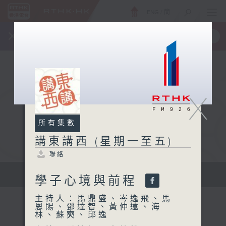
ENG
/
簡
×
全新 RTHK On The Go
取得
一手掌握 RTHK 電台、電視節目
X
所有集數
講東講西 (星期一至五)
聯絡
擴闊知識領域，網羅文化通識！
學子心境與前程
主持人：馬鼎盛、岑逸飛、馬
恩賜、鄧達智、黃仲遠、海
林、蘇奭、邱逸