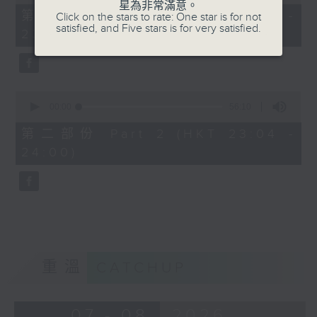
of
星為非常滿意。
25
第一部份 Part 1 (HKT 22:35 -
Click on the stars to rate: One star is for not
minutes,
satisfied, and Five stars is for very satisfied.
23:00)
10
seconds
0
seconds
00:00
56:10
of
56
第二部份 Part 2 (HKT 23:04 -
minutes,
24:00)
10
seconds
重溫
CATCHUP
07 - 08
2026