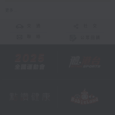
更多 ...
交 通
社 交
聯 絡
公眾回饋