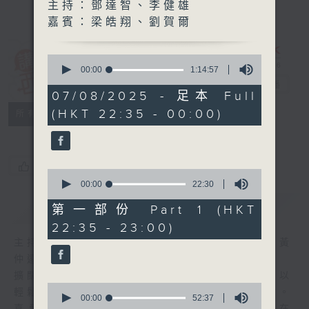
主持：鄧達智、李健雄
嘉賓：梁皓翔、劉賀爾
0
講東講西 (星期
seconds
00:00
1:14:57
of
一至五)
電台直播
1
07/08/2025 - 足本 Full
hour,
(HKT 22:35 - 00:00)
聯絡
14
所有集數
minutes,
57
seconds
您喜歡這個節目嗎?
0
seconds
00:00
22:30
of
簡介
GIST
22
第一部份 Part 1 (HKT
minutes,
22:35 - 23:00)
30
seconds
主持人：馬鼎盛、岑逸飛、馬恩賜、鄧達智、黃
仲遠、海林、蘇奭、邱逸
擴闊知識領域，網羅文化通識！《講東講西》以
0
輕鬆、風趣、淺顯、廣雜的態度講述不同題材。
seconds
00:00
52:37