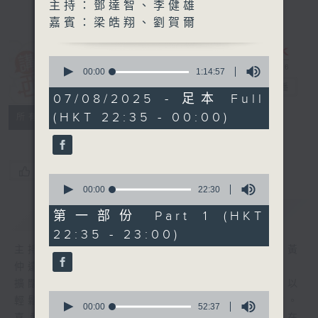
主持：鄧達智、李健雄
嘉賓：梁皓翔、劉賀爾
0
講東講西 (星期
seconds
00:00
1:14:57
of
一至五)
電台直播
1
07/08/2025 - 足本 Full
hour,
(HKT 22:35 - 00:00)
聯絡
14
所有集數
minutes,
57
seconds
您喜歡這個節目嗎?
0
seconds
00:00
22:30
of
簡介
GIST
22
第一部份 Part 1 (HKT
minutes,
22:35 - 23:00)
30
seconds
主持人：馬鼎盛、岑逸飛、馬恩賜、鄧達智、黃
仲遠、海林、蘇奭、邱逸
擴闊知識領域，網羅文化通識！《講東講西》以
0
輕鬆、風趣、淺顯、廣雜的態度講述不同題材。
seconds
00:00
52:37