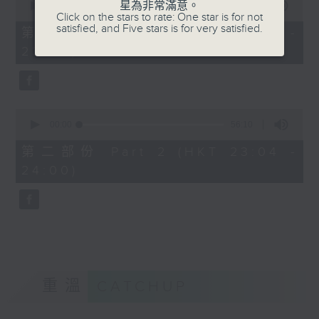
星為非常滿意。
seconds
00:00
25:10
Click on the stars to rate: One star is for not
of
satisfied, and Five stars is for very satisfied.
25
第一部份 Part 1 (HKT 22:35 -
minutes,
23:00)
10
seconds
0
seconds
00:00
56:10
of
56
第二部份 Part 2 (HKT 23:04 -
minutes,
24:00)
10
seconds
重溫
CATCHUP