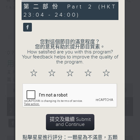
of
喜愛講東講西、文化通識的朋友，歡迎在
52
第二部份 Part 2 (HKT
facebook平台與主持思潮互動。
minutes,
23:04 - 24:00)
37
seconds
最新
LATEST
您對這個節目的滿意程度？
您的意見有助於提升節目質素。
How satisfied are you with this program?
07/08/2026
Your feedback helps to improve the quality of
the program.
用中樂破世界紀錄
☆
☆
☆
☆
☆
主持：海林
嘉賓：唐梓彬、錢敏華
0
seconds
00:00
1:21:00
of
1
07/08/2026 - 足本 Full (HKT
hour,
22:35 - 24:00)
21
minutes,
提交及繼續 Submit
0
and Continue
seconds
點擊星星進行評分：一顆星為不滿意，五顆
0