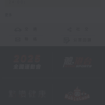
24:00)
更多 ...
交 通
社 交
聯 絡
公眾回饋