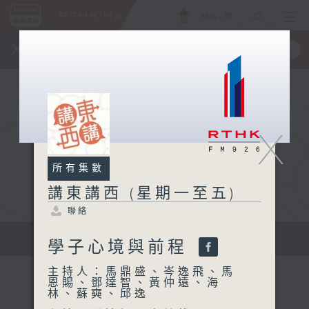
ENG
/
簡
×
全新 RTHK On The Go
取得
一手掌握 RTHK 電台、電視節目
X
所有集數
講東講西 (星期一至五)
聯絡
擴闊知識領域，網羅文化通識！
學子心境與前程
主持人：馬鼎盛、岑逸飛、馬
恩賜、鄧達智、黃仲遠、海
林、蘇奭、邱逸