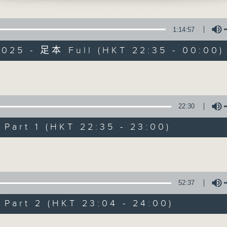
擴闊知識領域，網羅文化通識！
1:14:57
2025 - 足本 Full (HKT 22:35 - 00:00)
Volume
講東講西 (星期一至
22:30
聯絡
所有集數
art 1 (HKT 22:35 - 23:00)
Volume
您喜歡這個節目嗎?
52:37
主持人：馬鼎盛、岑逸飛、馬恩賜、鄧達智、
art 2 (HKT 23:04 - 24:00)
擴闊知識領域，網羅文化通識！《講東講西
Volume