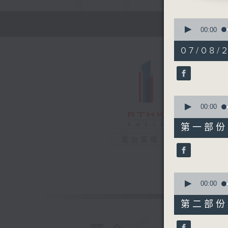
0
seconds
00:00
of
1
07/08/
hour,
14
minutes,
57
seconds
90%
0
seconds
00:00
of
22
第一部份 P
minutes,
30
電台直播
seconds
90%
0
seconds
00:00
of
52
第二部份 P
minutes,
37
seconds