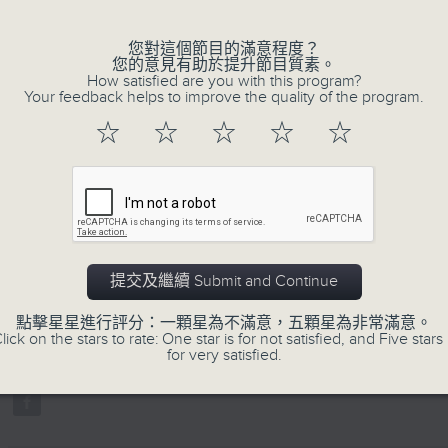
不同題材。喜愛講東講西、文化通識的朋友，歡
動。
您對這個節目的滿意程度？
您的意見有助於提升節目質素。
How satisfied are you with this program?
Your feedback helps to improve the quality of the program.
☆
☆
☆
☆
☆
05/08/2026
旅行遇上高山反應
主持：蘇奭
嘉賓：馮天樂、鍾浩然醫生
提交及繼續 Submit and Continue
0
seconds
00:00
點擊星星進行評分：一顆星為不滿意，五顆星為非常滿意。
of
lick on the stars to rate: One star is for not satisfied, and Five stars 
1
05/08/2026 - 足本 Full (HKT 22:35
for very satisfied.
hour,
11
minutes,
10
seconds
Volume
90%