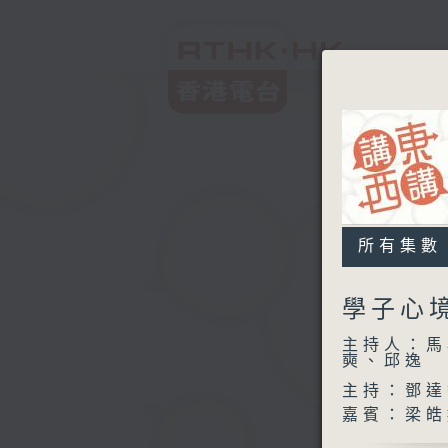
所有集數
學子心
主持人：馬
奭、邱逸
主持：鄧達
嘉賓：梁皓