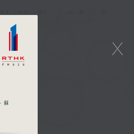
重溫
APPS
我們
ENG
/
簡
X
、蘇