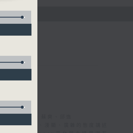
五)
黃仲遠、海林、蘇奭、邱逸
》以輕鬆、風趣、淺顯、廣雜的態度講述