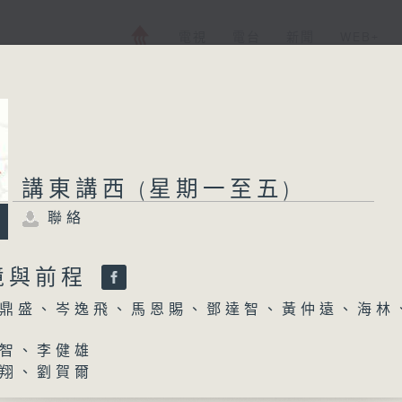
電視
電台
新聞
WEB+
講東講西 (星期一至五)
聯絡
境與前程
鼎盛、岑逸飛、馬恩賜、鄧達智、黃仲遠、海林
智、李健雄
翔、劉賀爾