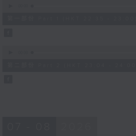
0
seconds
00:00
of
22
第一部份 Part 1 (HKT 22:35 - 23:00
minutes,
0
seconds
Volume
90%
0
seconds
00:00
of
49
第二部份 Part 2 (HKT 23:04 - 24:00
minutes,
20
seconds
Volume
90%
07 - 08
2026