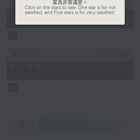
星為非常滿意。
seconds
00:00
25:10
Click on the stars to rate: One star is for not
of
satisfied, and Five stars is for very satisfied.
25
第一部份 Part 1 (HKT 22:35 -
minutes,
23:00)
10
seconds
0
seconds
00:00
56:10
of
56
第二部份 Part 2 (HKT 23:04 -
minutes,
24:00)
10
seconds
重溫
CATCHUP