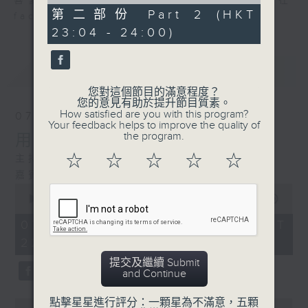
of
喜愛講東講西、文化通識的朋友，歡迎在
51
第二部份 Part 2 (HKT
facebook平台與主持思潮互動。
minutes,
23:04 - 24:00)
18
seconds
最新
LATEST
您對這個節目的滿意程度？
您的意見有助於提升節目質素。
How satisfied are you with this program?
07/08/2026
Your feedback helps to improve the quality of
the program.
用中樂破世界紀錄
☆
☆
☆
☆
☆
主持：海林
嘉賓：唐梓彬、錢敏華
0
seconds
00:00
1:21:00
of
1
07/08/2026 - 足本 Full (HKT
hour,
22:35 - 24:00)
21
minutes,
提交及繼續 Submit
0
and Continue
seconds
點擊星星進行評分：一顆星為不滿意，五顆
0