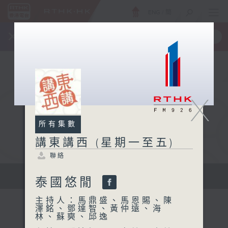
ENG
/
簡
×
全新 RTHK On The Go
取得
一手掌握 RTHK 電台、電視節目
X
所有集數
講東講西 (星期一至五)
聯絡
擴闊知識領域，網羅文化通識！
泰國悠閒
主持人：馬鼎盛、馬恩賜、陳
澤銘、鄧達智、黃仲遠、海
林、蘇奭、邱逸