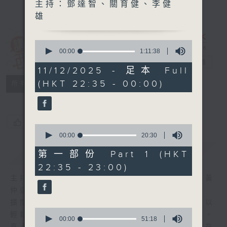
主持：鄧達智、關育健、李健
雄
0
講東講西 (星期
seconds
00:00
1:11:38
of
一至五)
電台直播
1
11/12/2025 - 足本 Full
hour,
(HKT 22:35 - 00:00)
聯絡
11
所有集數
minutes,
38
seconds
您喜歡這個節目嗎?
0
seconds
00:00
20:30
of
簡介
GIST
20
第一部份 Part 1 (HKT
minutes,
22:35 - 23:00)
30
seconds
主持人：馬鼎盛、馬恩賜、陳澤銘、鄧達智、黃
仲遠、海林、蘇奭、邱逸
擴闊知識領域，網羅文化通識！《講東講西》以
0
輕鬆、風趣、淺顯、廣雜的態度講述不同題材。
seconds
00:00
51:18