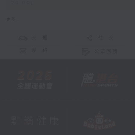
24:00)
更多 ...
交 通
社 交
聯 絡
公眾回饋