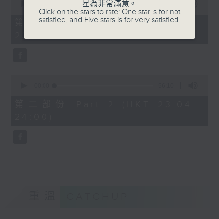
星為非常滿意。
seconds
00:00
25:10
Click on the stars to rate: One star is for not
of
satisfied, and Five stars is for very satisfied.
25
第一部份 Part 1 (HKT 22:35 -
minutes,
23:00)
10
seconds
0
seconds
00:00
56:10
of
56
第二部份 Part 2 (HKT 23:04 -
minutes,
24:00)
10
seconds
重溫
CATCHUP