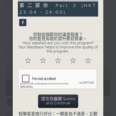
of
喜愛講東講西、文化通識的朋友，歡迎在
51
第二部份 Part 2 (HKT
facebook平台與主持思潮互動。
minutes,
23:04 - 24:00)
18
seconds
最新
LATEST
您對這個節目的滿意程度？
您的意見有助於提升節目質素。
How satisfied are you with this program?
07/08/2026
Your feedback helps to improve the quality of
the program.
用中樂破世界紀錄
☆
☆
☆
☆
☆
主持：海林
嘉賓：唐梓彬、錢敏華
0
seconds
00:00
1:21:00
of
1
07/08/2026 - 足本 Full (HKT
hour,
22:35 - 24:00)
21
minutes,
提交及繼續 Submit
0
and Continue
seconds
點擊星星進行評分：一顆星為不滿意，五顆
0