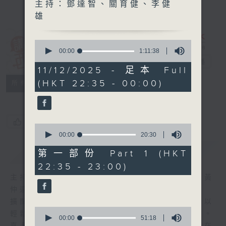
主持：鄧達智、關育健、李健
雄
0
講東講西 (星期
seconds
00:00
1:11:38
of
一至五)
電台直播
1
11/12/2025 - 足本 Full
hour,
(HKT 22:35 - 00:00)
聯絡
11
所有集數
minutes,
38
seconds
您喜歡這個節目嗎?
0
seconds
00:00
20:30
of
簡介
GIST
20
第一部份 Part 1 (HKT
minutes,
22:35 - 23:00)
30
seconds
主持人：馬鼎盛、馬恩賜、陳澤銘、鄧達智、黃
仲遠、海林、蘇奭、邱逸
擴闊知識領域，網羅文化通識！《講東講西》以
0
輕鬆、風趣、淺顯、廣雜的態度講述不同題材。
seconds
00:00
51:18