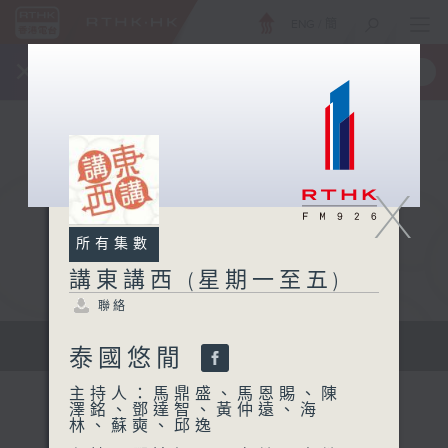
ENG
/
簡
×
全新 RTHK On The Go
取得
一手掌握 RTHK 電台、電視節目
X
所有集數
講東講西 (星期一至五)
聯絡
擴闊知識領域，網羅文化通識！
泰國悠閒
主持人：馬鼎盛、馬恩賜、陳
澤銘、鄧達智、黃仲遠、海
林、蘇奭、邱逸