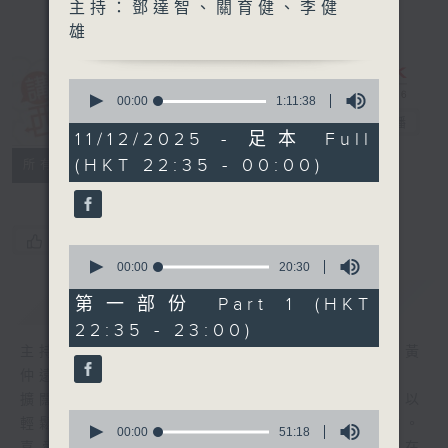
主持：鄧達智、關育健、李健
雄
0
講東講西 (星期
seconds
00:00
1:11:38
of
一至五)
電台直播
1
11/12/2025 - 足本 Full
hour,
(HKT 22:35 - 00:00)
聯絡
11
所有集數
minutes,
38
seconds
您喜歡這個節目嗎?
0
seconds
00:00
20:30
of
簡介
GIST
20
第一部份 Part 1 (HKT
minutes,
22:35 - 23:00)
30
seconds
主持人：馬鼎盛、馬恩賜、陳澤銘、鄧達智、黃
仲遠、海林、蘇奭、邱逸
擴闊知識領域，網羅文化通識！《講東講西》以
0
輕鬆、風趣、淺顯、廣雜的態度講述不同題材。
seconds
00:00
51:18