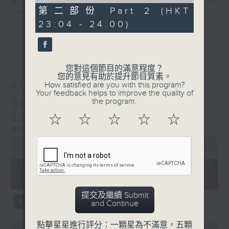
of
喜愛講東講西、文化通識的朋友，歡迎在
51
第二部份 Part 2 (HKT
facebook平台與主持思潮互動。
minutes,
23:04 - 24:00)
18
seconds
最新
LATEST
您對這個節目的滿意程度？
您的意見有助於提升節目質素。
How satisfied are you with this program?
07/08/2026
Your feedback helps to improve the quality of
the program.
用中樂破世界紀錄
☆
☆
☆
☆
☆
主持：海林
嘉賓：唐梓彬、錢敏華
0
seconds
00:00
1:21:00
of
1
07/08/2026 - 足本 Full (HKT
hour,
22:35 - 24:00)
21
minutes,
提交及繼續 Submit
0
and Continue
seconds
點擊星星進行評分：一顆星為不滿意，五顆
0