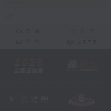
24:00)
更多 ...
交 通
社 交
聯 絡
公眾回饋