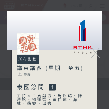
ENG
/
簡
×
全新 RTHK On The Go
取得
一手掌握 RTHK 電台、電視節目
X
所有集數
講東講西 (星期一至五)
聯絡
擴闊知識領域，網羅文化通識！
泰國悠閒
主持人：馬鼎盛、馬恩賜、陳
澤銘、鄧達智、黃仲遠、海
林、蘇奭、邱逸