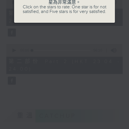
星為非常滿意。
seconds
00:00
25:10
Click on the stars to rate: One star is for not
of
satisfied, and Five stars is for very satisfied.
25
第一部份 Part 1 (HKT 22:35 -
minutes,
23:00)
10
seconds
0
seconds
00:00
56:10
of
56
第二部份 Part 2 (HKT 23:04 -
minutes,
24:00)
10
seconds
重溫
CATCHUP