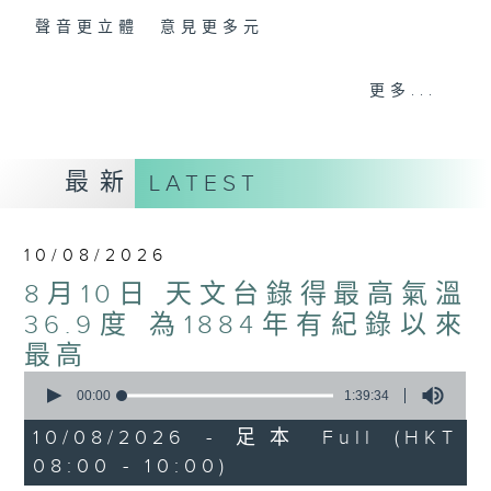
聲音更立體 意見更多元
「千禧年代」鼓勵聽眾及嘉賓作有觀點、有理
更多...
據的意見交流，藉此帶出更多新觀點、新意
見、新角度。透過時事速遞，每日早晨為廣大
聽眾提供最新資訊以迎接新的一天。
最新
LATEST
監製：林嘉瑜
10/08/2026
8月10日 天文台錄得最高氣溫
36.9度 為1884年有紀錄以來
最高
0
seconds
00:00
1:39:34
of
1
10/08/2026 - 足本 Full (HKT
hour,
08:00 - 10:00)
39
minutes,