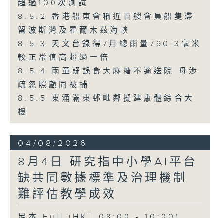
超過100次測試
8.5.2 香港船東會稱近百艘會員船隻滯
留波斯灣及霍爾木茲海峽
8.5.3 天文台錄得7月總雨量790.3毫米
較正常值高超過一倍
8.5.4 兩童疑誤食大麻糖不適送院 母涉
疏忽照顧同被捕
8.5.5 東涌滿東邨毗鄰擬建康體綜合大
樓
04/08/2026
8月4日 研究指中小學AI平台
缺共同數據標準及治理機制
難評估教學成效
足本 Full (HKT 08:00 - 10:00)