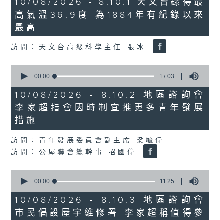
10/08/2026 - 8.10.1 天文台錄得最
minutes,
高氣溫36.9度 為1884年有紀錄以來
32
seconds
最高
訪問：天文台高級科學主任 張冰
0
seconds
00:00
17:03
of
17
10/08/2026 - 8.10.2 地區諮詢會
minutes,
李家超指會因時制宜推更多青年發展
3
seconds
措施
訪問：青年發展委員會副主席 梁毓偉
訪問：公屋聯會總幹事 招國偉
0
seconds
00:00
11:25
of
11
10/08/2026 - 8.10.3 地區諮詢會
minutes,
市民倡設屋宇維修署 李家超稱值得參
25