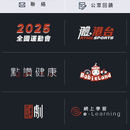
聯 絡
公眾回饋