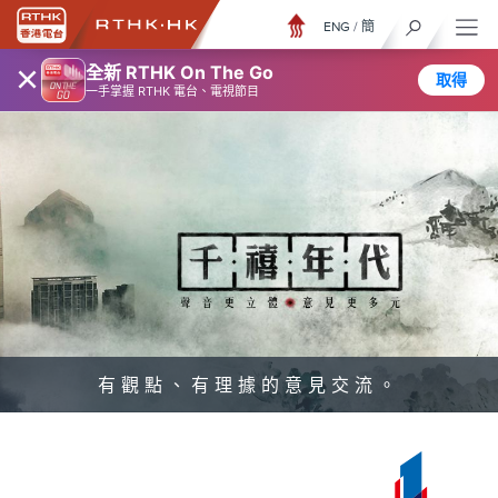
ENG
/
簡
×
全新 RTHK On The Go
取得
一手掌握 RTHK 電台、電視節目
有觀點、有理據的意見交流。