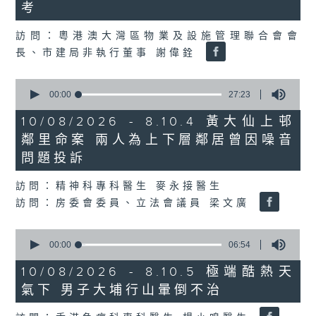
seconds
考
訪問：粵港澳大灣區物業及設施管理聯合會會
長、市建局非執行董事 謝偉銓
0
seconds
00:00
27:23
of
27
10/08/2026 - 8.10.4 黃大仙上邨
minutes,
鄰里命案 兩人為上下層鄰居曾因噪音
23
seconds
問題投訴
訪問：精神科專科醫生 麥永接醫生
訪問：房委會委員、立法會議員 梁文廣
0
seconds
00:00
06:54
of
6
10/08/2026 - 8.10.5 極端酷熱天
minutes,
氣下 男子大埔行山暈倒不治
54
seconds