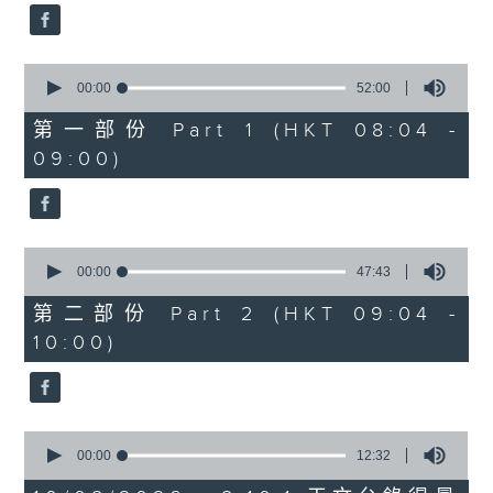
34
seconds
0
seconds
00:00
52:00
of
52
第一部份 Part 1 (HKT 08:04 -
minutes,
09:00)
0
seconds
0
seconds
00:00
47:43
of
47
第二部份 Part 2 (HKT 09:04 -
minutes,
10:00)
43
seconds
0
seconds
00:00
12:32
of
12