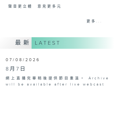
聲音更立體 意見更多元
「千禧年代」鼓勵聽眾及嘉賓作有觀點、有理
更多...
據的意見交流，藉此帶出更多新觀點、新意
見、新角度。透過時事速遞，每日早晨為廣大
聽眾提供最新資訊以迎接新的一天。
最新
LATEST
監製：林嘉瑜
07/08/2026
8月7日
網上直播完畢稍後提供節目重溫。 Archive
will be available after live webcast