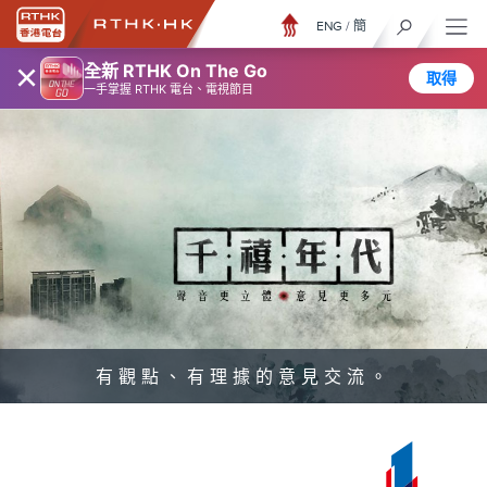
ENG
/
簡
×
全新 RTHK On The Go
取得
一手掌握 RTHK 電台、電視節目
有觀點、有理據的意見交流。