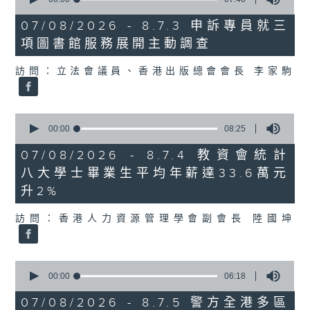
of
7
07/08/2026 - 8.7.3 申訴專員就三
minutes,
項圖書館服務展開主動調查
46
seconds
訪問：立法會議員、香港出版總會會長 李家駒
0
seconds
00:00
08:25
of
8
07/08/2026 - 8.7.4 教資會統計
minutes,
八大學士畢業生平均年薪達33.6萬元
25
seconds
升2%
訪問：香港人力資源管理學會副會長 陸國坤
0
seconds
00:00
06:18
of
6
07/08/2026 - 8.7.5 警方全港多區
minutes,