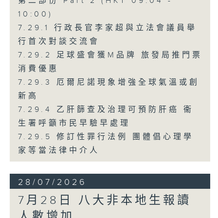
第二部份 Part 2 (HKT 09:04 -
10:00)
7.29.1 行政長官李家超與立法會議員舉
行首次對談交流會
7.29.2 足球盛會獲M品牌 旅發局推門票
消費優惠
7.29.3 厄爾尼諾現象增強全球氣溫或創
新高
7.29.4 乙肝篩查及治理可預防肝癌 衞
生署呼籲市民早驗早處理
7.29.5 修訂性罪行法例 團體倡心理學
家等當法律中介人
28/07/2026
7月28日 八大非本地生報讀
人數增加