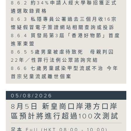
8.6.2 約34%申請人經大學聯招獲正式
遴選取錄資格
8.6.3 私隱專員公署過去三個月收16宗
懷疑假冒電子簽證網站相關查詢或投訴
8.6.4 貿發局第3屆「香港好物節」首度
進軍東盟
8.6.5 5歲男童被虐待致死 母親判囚
22年／性罪行法例公眾諮詢完結
8.6.6 七歲男童感染甲型流感不治 今年
首宗兒童流感離世個案
05/08/2026
8月5日 新皇崗口岸港方口岸
區預計將進行超過100次測試
足本 Full (HKT 08:00 - 10:00)