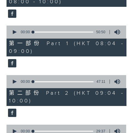
08:00 - 10:00)
37
minutes,
51
seconds
0
seconds
00:00
50:50
of
50
第一部份 Part 1 (HKT 08:04 -
minutes,
09:00)
50
seconds
0
seconds
00:00
47:11
of
47
第二部份 Part 2 (HKT 09:04 -
minutes,
10:00)
11
seconds
0
seconds
00:00
29:37