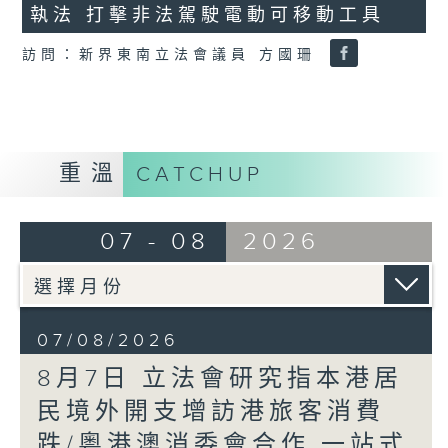
執法 打擊非法駕駛電動可移動工具
18
seconds
訪問：新界東南立法會議員 方國珊
重溫
CATCHUP
07 - 08
2026
07/08/2026
8月7日 立法會研究指本港居
民境外開支增訪港旅客消費
跌/粵港澳消委會合作 一站式