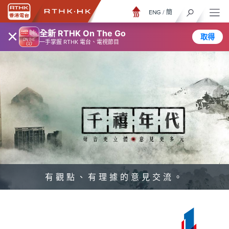
ENG
/
簡
×
全新 RTHK On The Go
取得
一手掌握 RTHK 電台、電視節目
有觀點、有理據的意見交流。