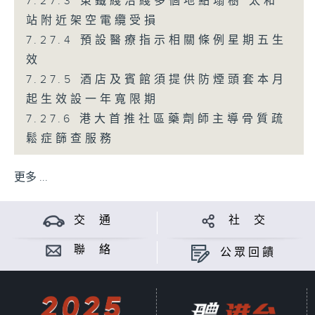
7.27.3 東鐵綫沿綫多個地點塌樹 太和
站附近架空電纜受損
7.27.4 預設醫療指示相關條例星期五生
效
7.27.5 酒店及賓館須提供防煙頭套本月
起生效設一年寬限期
7.27.6 港大首推社區藥劑師主導骨質疏
鬆症篩查服務
更多 ...
交 通
社 交
聯 絡
公眾回饋