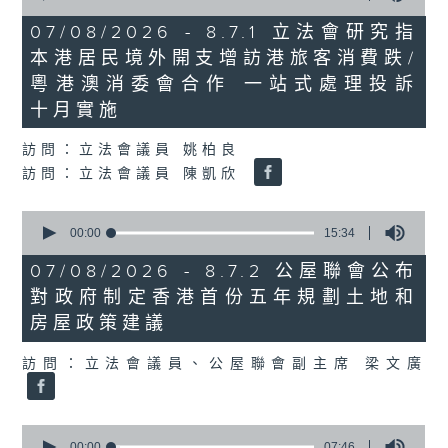
of
29
07/08/2026 - 8.7.1 立法會研究指
minutes,
本港居民境外開支增訪港旅客消費跌/
37
seconds
粵港澳消委會合作 一站式處理投訴
十月實施
訪問：立法會議員 姚柏良
訪問：立法會議員 陳凱欣
0
seconds
00:00
15:34
of
15
07/08/2026 - 8.7.2 公屋聯會公布
minutes,
對政府制定香港首份五年規劃土地和
34
seconds
房屋政策建議
訪問：立法會議員、公屋聯會副主席 梁文廣
0
seconds
00:00
07:46