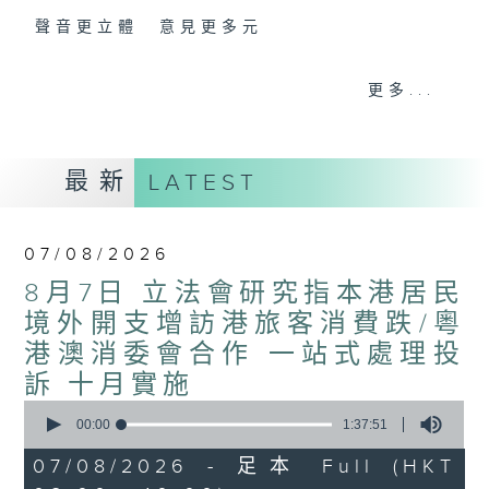
聲音更立體 意見更多元
「千禧年代」鼓勵聽眾及嘉賓作有觀點、有理
更多...
據的意見交流，藉此帶出更多新觀點、新意
見、新角度。透過時事速遞，每日早晨為廣大
聽眾提供最新資訊以迎接新的一天。
最新
LATEST
監製：林嘉瑜
07/08/2026
8月7日 立法會研究指本港居民
境外開支增訪港旅客消費跌/粵
港澳消委會合作 一站式處理投
訴 十月實施
0
seconds
00:00
1:37:51
of
1
07/08/2026 - 足本 Full (HKT
hour,