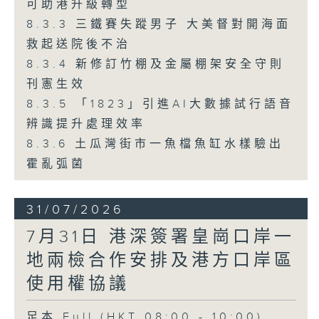
可助港升級轉型
8.3.3 三鐵賽失蹤男子 大美督對開海面
救起送院後不治
8.3.4 新修訂竹棚及金屬棚架安全守則
刊憲生效
8.3.5 「1823」引進AI大數據試行語音
辨識提升處理效率
8.3.6 土瓜灣街市一魚檔魚缸水樣驗出
霍亂弧菌
31/07/2026
7月31日 港深簽署皇崗口岸一
地兩檢合作安排及港方口岸區
使用權協議
足本 Full (HKT 08:00 - 10:00)